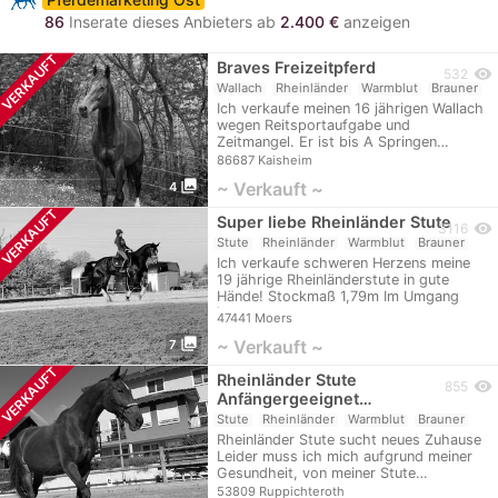
86
Inserate dieses Anbieters ab
2.400 €
anzeigen
VERKAUFT
Braves Freizeitpferd
visibility
532
Wallach
Rheinländer
Warmblut
Brauner
Ich verkaufe meinen 16 jährigen Wallach
wegen Reitsportaufgabe und
Zeitmangel. Er ist bis A Springen…
86687 Kaisheim
photo_library
~ Verkauft ~
4
VERKAUFT
Super liebe Rheinländer Stute
visibility
3116
Stute
Rheinländer
Warmblut
Brauner
Ich verkaufe schweren Herzens meine
19 jährige Rheinländerstute in gute
Hände! Stockmaß 1,79m Im Umgang
ist…
47441 Moers
photo_library
~ Verkauft ~
7
VERKAUFT
Rheinländer Stute
visibility
855
Anfängergeeignet…
Stute
Rheinländer
Warmblut
Brauner
Rheinländer Stute sucht neues Zuhause
Leider muss ich mich aufgrund meiner
Gesundheit, von meiner Stute…
53809 Ruppichteroth