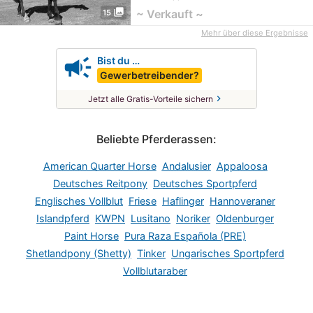
photo_library
~ Verkauft ~
15
Mehr über diese Ergebnisse
campaign
Bist du …
Gewerbetreibender?
chevron_right
Jetzt alle Gratis-Vorteile sichern
Beliebte Pferderassen:
American Quarter Horse
Andalusier
Appaloosa
Deutsches Reitpony
Deutsches Sportpferd
Englisches Vollblut
Friese
Haflinger
Hannoveraner
Islandpferd
KWPN
Lusitano
Noriker
Oldenburger
Paint Horse
Pura Raza Española (PRE)
Shetlandpony (Shetty)
Tinker
Ungarisches Sportpferd
Vollblutaraber