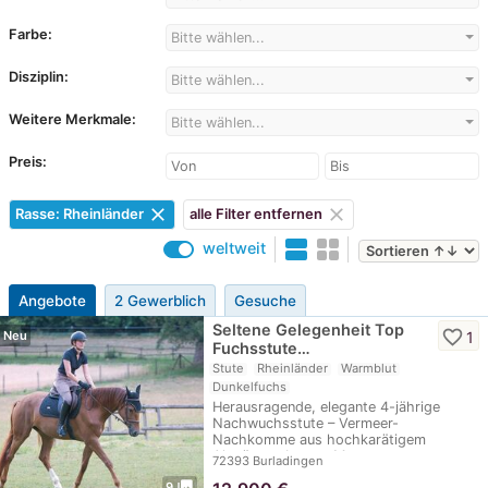
Farbe:
Bitte wählen...
Disziplin:
Bitte wählen...
Weitere Merkmale:
Bitte wählen...
Preis:
clear
clear
Rasse: Rheinländer
alle Filter entfernen
weltweit
Angebote
2 Gewerblich
Gesuche
Seltene Gelegenheit Top
favorite_border
1
Neu
Fuchsstute…
Stute
Rheinländer
Warmblut
Dunkelfuchs
Herausragende, elegante 4-jährige
Nachwuchsstute – Vermeer-
Nachkomme aus hochkarätigem
Altwürttemberger Mutterstamm…
72393 Burladingen
photo_library
9