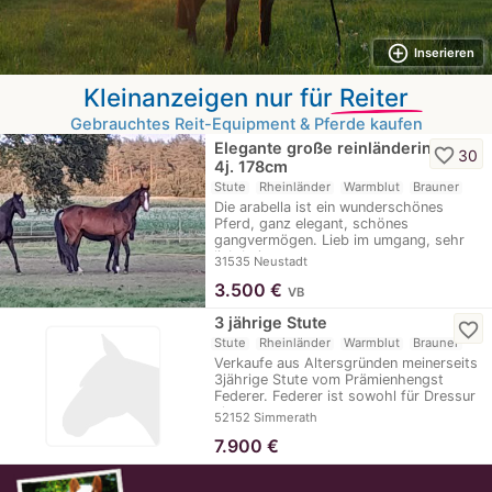
add_circle_outline
Inserieren
Kleinanzeigen nur für
Reiter
Gebrauchtes Reit-Equipment & Pferde kaufen
Elegante große reinländerin,
favorite_border
30
4j. 178cm
Stute
Rheinländer
Warmblut
Brauner
Die arabella ist ein wunderschönes
Pferd, ganz elegant, schönes
gangvermögen. Lieb im umgang, sehr
lieb beim…
31535 Neustadt
3.500
€
VB
3 jährige Stute
favorite_border
Stute
Rheinländer
Warmblut
Brauner
Verkaufe aus Altersgründen meinerseits
3jährige Stute vom Prämienhengst
Federer. Federer ist sowohl für Dressur
als…
52152 Simmerath
7.900
€