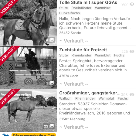
VERKAUFT
Tolle Stute mit super GGAs
visibility
927
Stute
Rheinländer
Warmblut
Dunkelfuchs
Hallo, Nach langen überlegen Verkaufe
ich schweren Herzens meine Stute.
Quaterbacks Future liebevoll genannt…
26452 Sande
photo_library
~ Verkauft ~
4
VERKAUFT
Zuchtstute für Freizeit
visibility
225
Stute
Rheinländer
Warmblut
Fuchs
Bestes Springblut, hervorragender
Charakter, fehlerloses Exterieur und
absolute Gesundheit vereinen sich in
dieser…
47574 Goch
photo_library
~ Verkauft ~
3
VERKAUFT
Großrahmiger, gangstarker…
visibility
Vor Kurzem online
393
Wallach
Rheinländer
Warmblut
Fuchs
Standort: 53937 Schleiden Donavan-
dieser etwas spezielle
Rheinländerwallach, 2016 geboren und
172 cm groß,…
31582 Nienburg
photo_library
~ Verkauft ~
22
Pferdemarketing Ost