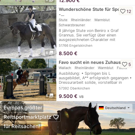
12.900
€
Wunderschöne Stute für Sport
favorite_border
12
-…
Stute
Rheinländer
Warmblut
Schwarzbrauner
8 jährige Stute von Beniro x Graf
Grannus. Sie verfügt über einen
ausgezeichneten Charakter mit
vorbildlicher…
51766 Engelskirchen
photo_library
8.500
€
6
Favo sucht ein neues Zuhause
favorite_border
5
Wallach
Rheinländer
Warmblut
Fuchs
Ausbildung: • Springen bis L
ausgebildet, A** erfolgreich gegangen •
Dressurarbeit solide, vorstellbar in
E/A…
57392 Oberkirchen
photo_library
9.500
€
6
VB
Europas größter
Deutschland
favorite_border
Reitsportmarktplatz
für Reitsachen!