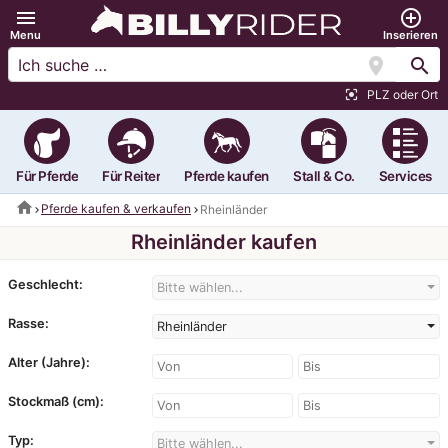
menu
add_circle_outline
Menu
Inserieren
location_on
search
PLZ oder Ort
center_focus_strong
Für Pferde
Für Reiter
Pferde kaufen
Stall & Co.
Services
home
Pferde kaufen & verkaufen
Rheinländer
Rheinländer kaufen
Geschlecht:
Bitte wählen...
Rasse:
Rheinländer
Alter (Jahre):
Stockmaß (cm):
Typ:
Bitte wählen...