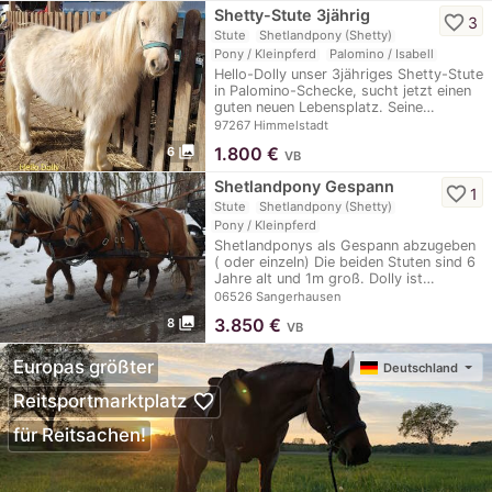
Shetty-Stute 3jährig
favorite_border
3
Stute
Shetlandpony (Shetty)
Pony / Kleinpferd
Palomino / Isabell
Hello-Dolly unser 3jähriges Shetty-Stute
in Palomino-Schecke, sucht jetzt einen
guten neuen Lebensplatz. Seine…
97267 Himmelstadt
photo_library
1.800
€
6
VB
Shetlandpony Gespann
favorite_border
1
Stute
Shetlandpony (Shetty)
Pony / Kleinpferd
Shetlandponys als Gespann abzugeben
( oder einzeln) Die beiden Stuten sind 6
Jahre alt und 1m groß. Dolly ist…
06526 Sangerhausen
photo_library
3.850
€
8
VB
Europas größter
Deutschland
favorite_border
Reitsportmarktplatz
für Reitsachen!