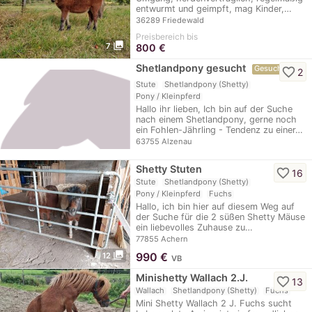
entwurmt und geimpft, mag Kinder,…
36289 Friedewald
Preisbereich bis
photo_library
7
800
€
Shetlandpony gesucht
Gesuch
favorite_border
2
Stute
Shetlandpony (Shetty)
Pony / Kleinpferd
Hallo ihr lieben, Ich bin auf der Suche
nach einem Shetlandpony, gerne noch
ein Fohlen-Jährling - Tendenz zu einer…
63755 Alzenau
Shetty Stuten
favorite_border
16
Stute
Shetlandpony (Shetty)
Pony / Kleinpferd
Fuchs
Hallo, ich bin hier auf diesem Weg auf
der Suche für die 2 süßen Shetty Mäuse
ein liebevolles Zuhause zu…
77855 Achern
photo_library
990
€
12
VB
Minishetty Wallach 2.J.
favorite_border
13
Wallach
Shetlandpony (Shetty)
Fuchs
Mini Shetty Wallach 2 J. Fuchs sucht