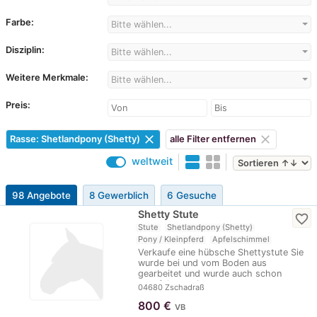
Farbe:
Bitte wählen...
Disziplin:
Bitte wählen...
Weitere Merkmale:
Bitte wählen...
Preis:
clear
clear
Rasse: Shetlandpony (Shetty)
alle Filter entfernen
weltweit
98 Angebote
8 Gewerblich
6 Gesuche
Shetty Stute
favorite_border
Stute
Shetlandpony (Shetty)
Pony / Kleinpferd
Apfelschimmel
Verkaufe eine hübsche Shettystute Sie
wurde bei und vom Boden aus
gearbeitet und wurde auch schon
angefahren, sie…
04680 Zschadraß
800
€
VB