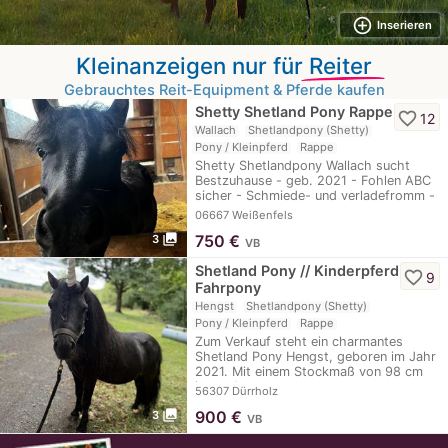
add_circle_outline
Inserieren
Kleinanzeigen nur für
Reiter
Gebrauchtes Reit-Equipment & Pferde kaufen
Shetty Shetland Pony Rappe
favorite_border
12
Wallach
Shetlandpony (Shetty)
Pony / Kleinpferd
Rappe
Shetty Shetlandpony Wallach sucht
Bestzuhause - geb. 2021 - Fohlen ABC
sicher - Schmiede- und verladefromm -
…
06667 Weißenfels
photo_library
750
€
3
VB
Shetland Pony // Kinderpferd //
favorite_border
9
Fahrpony
Hengst
Shetlandpony (Shetty)
Pony / Kleinpferd
Rappe
Zum Verkauf steht ein charmantes
Shetland Pony Hengst, geboren im Jahr
2021. Mit einem Stockmaß von 98 cm
ist er der…
56307 Dürrholz
photo_library
900
€
3
VB