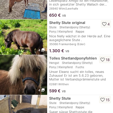
Lebensplatz Amigo ist ein freundlicher,
in sich gesetzter Shetty Wallach der…
26940 Wtm/Leerhafe
650
€
VB
Shetty Stute original
favorite_border
4
Stute
Shetlandpony (Shetty)
Pony / Kleinpferd
Rappe
Nice Nelly wächst in der Herde auf. Eine
ausgeglichene Stute .
35066 Frankenberg (Eder)
photo_library
1.300
€
4
VB
Tolles Shetlandponyfohlen
favorite_border
18
Hengst
Shetlandpony (Shetty)
Pony / Kleinpferd
Fuchs
Unser Eleano sucht ein tolles, neues
Zuhause! Er ist am 5.6.23 geboren,
Mutter ist Verbandsprämienstute und
sein…
02681 Wilthen
photo_library
599
€
4
VB
Shetty Stute
favorite_border
15
Stute
Shetlandpony (Shetty)
Pony / Kleinpferd
Rappe
Super süsse Shettystute die