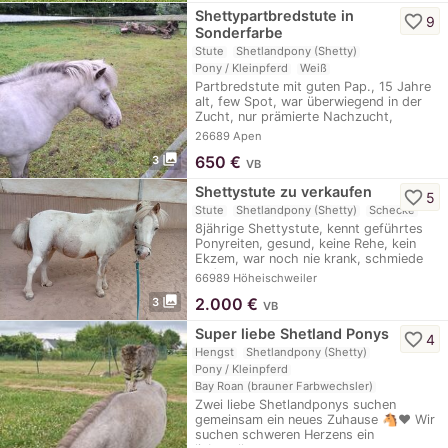
Shettypartbredstute in
favorite_border
9
Sonderfarbe
Stute
Shetlandpony (Shetty)
Pony / Kleinpferd
Weiß
Partbredstute mit guten Pap., 15 Jahre
alt, few Spot, war überwiegend in der
Zucht, nur prämierte Nachzucht,
wegen…
26689 Apen
photo_library
650
€
3
VB
Shettystute zu verkaufen
favorite_border
5
Stute
Shetlandpony (Shetty)
Schecke
8jährige Shettystute, kennt geführtes
Ponyreiten, gesund, keine Rehe, kein
Ekzem, war noch nie krank, schmiede
und…
66989 Höheischweiler
photo_library
2.000
€
3
VB
Super liebe Shetland Ponys
favorite_border
4
Hengst
Shetlandpony (Shetty)
Pony / Kleinpferd
Bay Roan (brauner Farbwechsler)
Zwei liebe Shetlandponys suchen
gemeinsam ein neues Zuhause 🐴❤️ Wir
suchen schweren Herzens ein