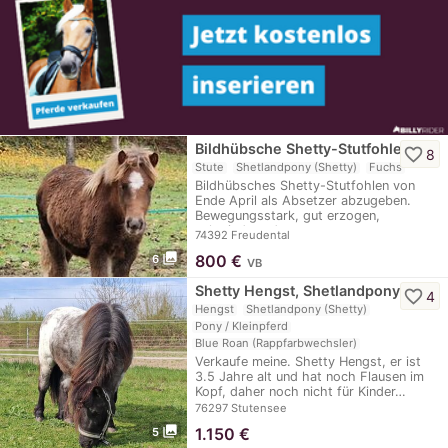
Bildhübsche Shetty-Stutfohlen
favorite_border
8
Stute
Shetlandpony (Shetty)
Fuchs
Bildhübsches Shetty-Stutfohlen von
Ende April als Absetzer abzugeben.
Bewegungsstark, gut erzogen,
schmied- und…
74392 Freudental
photo_library
800
€
6
VB
Shetty Hengst, Shetlandpony
favorite_border
4
Hengst
Shetlandpony (Shetty)
Pony / Kleinpferd
Blue Roan (Rappfarbwechsler)
Verkaufe meine. Shetty Hengst, er ist
3.5 Jahre alt und hat noch Flausen im
Kopf, daher noch nicht für Kinder…
76297 Stutensee
photo_library
1.150
€
5