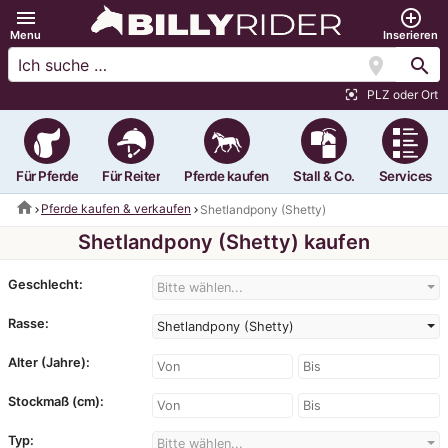
menu
add_circle_outline
Menu
Inserieren
location_on
search
PLZ oder Ort
center_focus_strong
Für Pferde
Für Reiter
Pferde kaufen
Stall & Co.
Services
home
Pferde kaufen & verkaufen
Shetlandpony (Shetty)
Shetlandpony (Shetty) kaufen
Geschlecht:
Bitte wählen...
Rasse:
Shetlandpony (Shetty)
Alter (Jahre):
Stockmaß (cm):
Typ:
Bitte wählen...