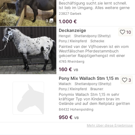
Beschäftigung sucht.sie lernt schnell.
Ist lieb im Umgang. Alles weitere gerne
per Telefon.
23827 Garbek
photo_library
1.000
€
3
Deckanzeige
favorite_border
10
Hengst
Shetlandpony (Shetty)
Pony / Kleinpferd
Schecke
Painted van der Vijfhoeven ist ein vom
Westfälischen Pferdestammbuch
gekoerter Rapptigerhengst mit einer
Größe von…
4745 Rheinberg
160
€
VB
Pony Mix Wallach Stm 1,15 m
favorite_border
3
Wallach
Shetlandpony (Shetty)
Pony / Kleinpferd
Brauner
Ponymix Wallach Stm 1,15 m sehr
kräftiger Typ von Kindern brav im
Gelände und auf dem Reitplatz geritten
hat aber…
84432 Hohenpolding
950
€
VB
Mehr über diese Ergebnisse