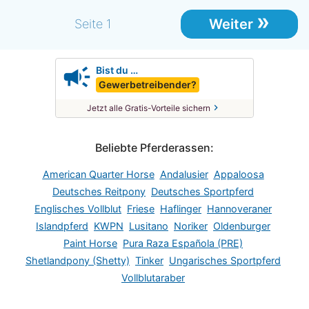
»
Weiter
Seite 1
campaign
Bist du …
Gewerbetreibender?
chevron_right
Jetzt alle Gratis-Vorteile sichern
Beliebte Pferderassen:
American Quarter Horse
Andalusier
Appaloosa
Deutsches Reitpony
Deutsches Sportpferd
Englisches Vollblut
Friese
Haflinger
Hannoveraner
Islandpferd
KWPN
Lusitano
Noriker
Oldenburger
Paint Horse
Pura Raza Española (PRE)
Shetlandpony (Shetty)
Tinker
Ungarisches Sportpferd
Vollblutaraber