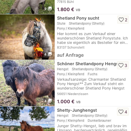
liebevolles…
77815 Bühl
photo_library
1.800
€
9
VB
Shetland Pony sucht
favorite_border
2
Stute
Shetlandpony (Shetty)
Pony / Kleinpferd
Hier kommt es zum Verkauf einer
wunderschönen Shetland Ponystute. Ich
habe sie eigentlich als Besteller für ein…
83137 Schonstett
photo_library
auf Anfrage
4
Schöner Shetlandpony Hengst
favorite_border
3
Hengst
Shetlandpony (Shetty)
Pony / Kleinpferd
Fuchs
Verkaufsanzeige: Charmanter Shetland
Pony Hengst** Zum Verkauf steht ein
wunderschöner Shetland Pony Hengst
mit…
56651 Niederzissen
photo_library
1.000
€
4
VB
Shetty-Junghengst
favorite_border
4
Hengst
Shetlandpony (Shetty)
Pony / Kleinpferd
Dunkelbrauner
Junger Shetty-Hengst, lieb und brav im
Umgang, herdenverträglich, regelmäßig