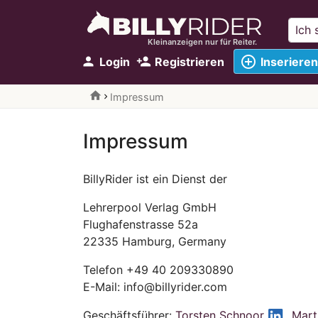
Kleinanzeigen nur für Reiter.
add_circle_outline
person
person_add
Login
Registrieren
Inserieren
home
Impressum
Impressum
BillyRider ist ein Dienst der
Lehrerpool Verlag GmbH
Flughafenstrasse 52a
22335 Hamburg, Germany
Telefon +49 40 209330890
E-Mail: info@billyrider.com
Geschäftsführer:
Torsten Schnoor
,
Mart