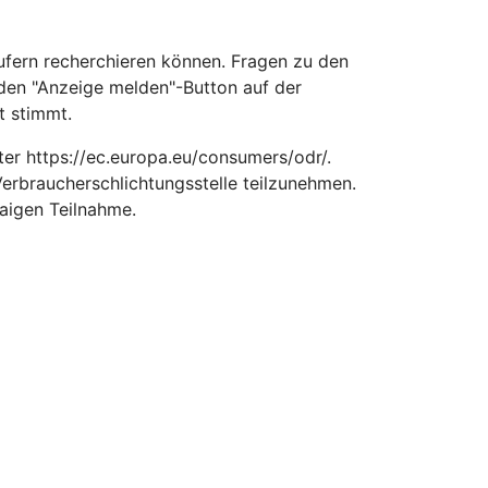
äufern recherchieren können. Fragen zu den
e den "Anzeige melden"-Button auf der
t stimmt.
nter https://ec.europa.eu/consumers/odr/.
 Verbraucherschlichtungsstelle teilzunehmen.
waigen Teilnahme.