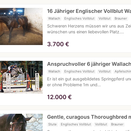
16 Jähriger Englischer Vollblut W
Wallach
Englisches Vollblut
Vollblut
Brauner
Schweren Herzens müssen wir uns aus Ze
wünschen uns einen liebevollen Platz.…
3.700
€
Anspruchvoller 6 jähriger Wallac
Wallach
Englisches Vollblut
Vollblut
Apfelschi
Er ist ein gut ausgebildetes Springpferd und
er ohne Probleme 1m und…
12.000
€
Gentle, curagous Thoroughbred 
Stute
Englisches Vollblut
Vollblut
Brauner