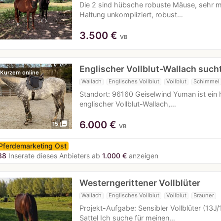
Die 2 sind hübsche robuste Mäuse, sehr m
Haltung unkompliziert, robust…
3.500
€
VB
Englischer Vollblut-Wallach such
 Kurzem online
Wallach
Englisches Vollblut
Vollblut
Schimmel
Standort: 96160 Geiselwind Yuman ist ein 
englischer Vollblut-Wallach,…
6.000
€
photo_library
15
VB
Pferdemarketing Ost
88
Inserate dieses Anbieters ab
1.000 €
anzeigen
Westerngerittener Vollblüter
Wallach
Englisches Vollblut
Vollblut
Brauner
Projekt-Aufgabe: Sensibler Vollblüter (13
Sattel Ich suche für meinen…