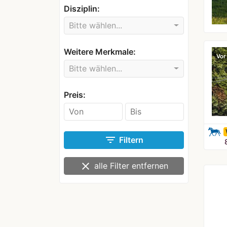
Disziplin:
Bitte wählen...
Weitere Merkmale:
Vor
Bitte wählen...
Preis:
filter_list
Filtern
clear
alle Filter entfernen