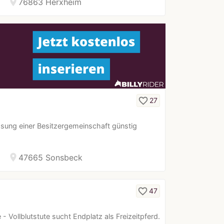
location_on
76863 Herxheim
favorite_border
27
ösung einer Besitzergemeinschaft günstig
location_on
47665 Sonsbeck
favorite_border
47
 - Vollblutstute sucht Endplatz als Freizeitpferd.