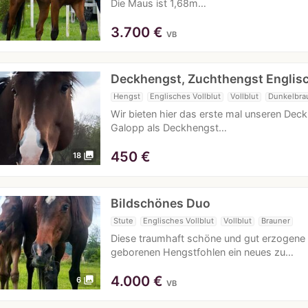
Die Maus ist 1,68m…
3.700
€
VB
Deckhengst, Zuchthengst Englis
Hengst
Englisches Vollblut
Vollblut
Dunkelbra
Wir bieten hier das erste mal unseren Dec
Galopp als Deckhengst…
450
€
photo_library
18
Bildschönes Duo
Stute
Englisches Vollblut
Vollblut
Brauner
Diese traumhaft schöne und gut erzogene 1
geborenen Hengstfohlen ein neues zu…
4.000
€
photo_library
6
VB