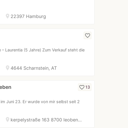
location_on
22397 Hamburg
favorite_border
– Laurentia (5 Jahre) Zum Verkauf steht die
location_on
4644 Scharnstein, AT
geben
favorite_border
13
 im Juni 23. Er wurde von mir selbst seit 2
location_on
kerpelystraße 163 8700 leoben…