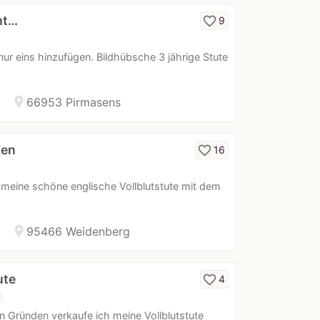
ht…
favorite_border
9
nur eins hinzufügen. Bildhübsche 3 jährige Stute
location_on
66953 Pirmasens
fen
favorite_border
16
 meine schöne englische Vollblutstute mit dem
location_on
95466 Weidenberg
ute
favorite_border
4
n Gründen verkaufe ich meine Vollblutstute