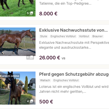
Tatienne, die ein Top-Pedigree…
8.000
€
photo_library
5
Exklusive Nachwuchsstute von…
Stute
Englisches Vollblut
Vollblut
Brauner
Exklusive Nachwuchsstute mit Perspektive 
elegante und ausdrucksstarke…
26.000
€
photo_library
6
VB
Pferd gegen Schutzgebühr abzu
 Kurzem online
Wallach
Englisches Vollblut
Loterus ist ein englisches Vollblut und wird
Jahren nicht mehr geritten,…
500
€
photo_library
4