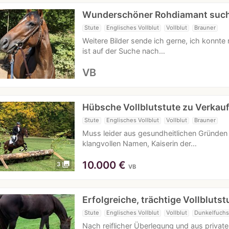
Wunderschöner Rohdiamant suc
Stute
Englisches Vollblut
Vollblut
Brauner
Weitere Bilder sende ich gerne, ich konnte 
ist auf der Suche nach…
VB
Hübsche Vollblutstute zu Verkau
Stute
Englisches Vollblut
Vollblut
Brauner
Muss leider aus gesundheitlichen Gründen
klangvollen Namen, Kaiserin der…
10.000
€
photo_library
3
VB
Erfolgreiche, trächtige Vollblutst
Stute
Englisches Vollblut
Vollblut
Dunkelfuchs
Nach reiflicher Überlegung und aus private