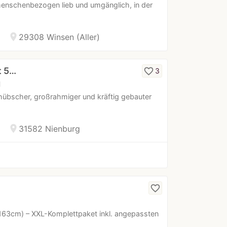
enschenbezogen lieb und umgänglich, in der
location_on
29308 Winsen (Aller)
t 5…
favorite_border
3
hübscher, großrahmiger und kräftig gebauter
location_on
31582 Nienburg
favorite_border
J/163cm) – XXL-Komplettpaket inkl. angepassten