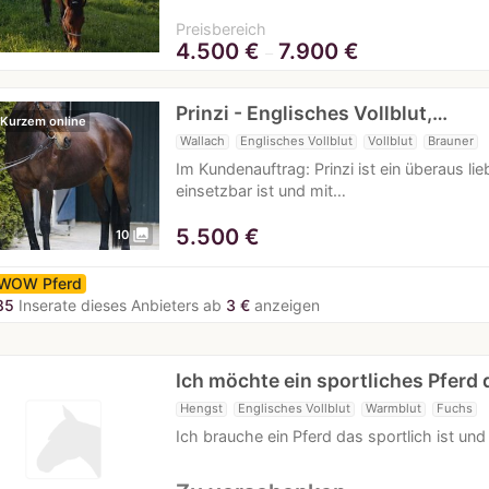
Preisbereich
4.500
€
7.900
€
–
Prinzi - Englisches Vollblut,…
 Kurzem online
Wallach
Englisches Vollblut
Vollblut
Brauner
Im Kundenauftrag: Prinzi ist ein überaus lie
einsetzbar ist und mit…
5.500
€
photo_library
10
WOW Pferd
85
Inserate dieses Anbieters ab
3 €
anzeigen
Ich möchte ein sportliches Pferd
Hengst
Englisches Vollblut
Warmblut
Fuchs
Ich brauche ein Pferd das sportlich ist und 