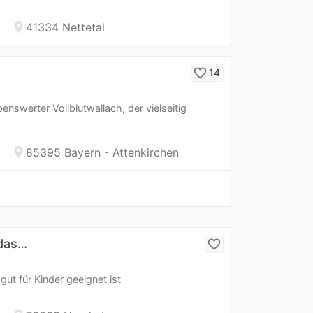
location_on
41334 Nettetal
favorite_border
14
benswerter Vollblutwallach, der vielseitig
location_on
85395 Bayern - Attenkirchen
 das…
favorite_border
gut für Kinder geeignet ist