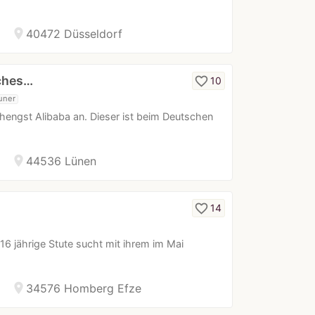
location_on
40472 Düsseldorf
ches…
favorite_border
10
uner
khengst Alibaba an. Dieser ist beim Deutschen
location_on
44536 Lünen
favorite_border
14
6 jährige Stute sucht mit ihrem im Mai
location_on
34576 Homberg Efze