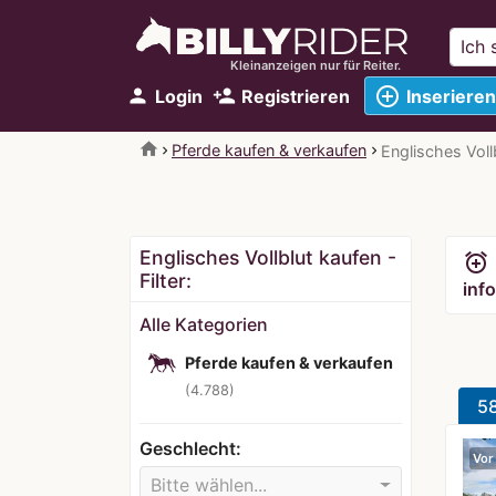
Kleinanzeigen nur für Reiter.
add_circle_outline
person
person_add
Login
Registrieren
Inserieren
home
Pferde kaufen & verkaufen
Englisches Voll
Englisches Vollblut kaufen -
alarm_add
Filter:
info
Alle Kategorien
Pferde kaufen & verkaufen
(4.788)
5
Geschlecht:
Vor
Bitte wählen...