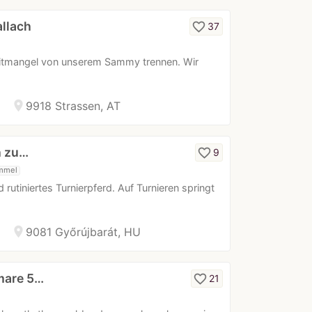
allach
favorite_border
37
itmangel von unserem Sammy trennen. Wir
location_on
9918 Strassen, AT
h zu…
favorite_border
9
mmel
 rutiniertes Turnierpferd. Auf Turnieren springt
location_on
9081 Győrújbarát, HU
mare 5…
favorite_border
21