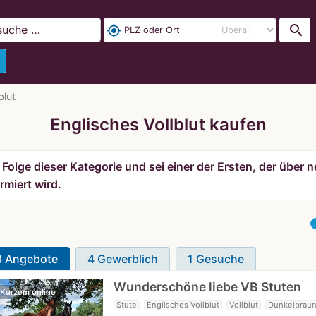
search
my_location
blut
Englisches Vollblut kaufen
Folge dieser Kategorie und sei einer der Ersten, der über
rmiert wird.
8 Angebote
4 Gewerblich
1 Gesuche
Wunderschöne liebe VB Stuten
 Kurzem online
Stute
Englisches Vollblut
Vollblut
Dunkelbraun