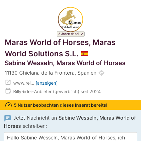
2 Jahre dabei
Maras World of Horses, Maras
World Solutions S.L.
Sabine Wesseln, Maras World of Horses
directions
11130 Chiclana de la Frontera, Spanien
open_in_new
www.rei...
anzeigen
edit_calendar
BillyRider-Anbieter (gewerblich) seit 2024
speed
5 Nutzer beobachten dieses Inserat bereits!
chat
Jetzt Nachricht an
Sabine Wesseln, Maras World of
Horses
schreiben: