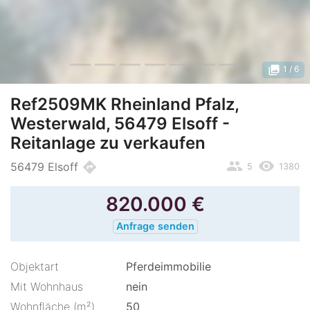
photo_library
1
/ 6
Ref2509MK Rheinland Pfalz,
Westerwald, 56479 Elsoff -
Reitanlage zu verkaufen
people
remove_red_eye
directions
56479 Elsoff
5
1380
820.000
€
Anfrage senden
Objektart
Pferdeimmobilie
Mit Wohnhaus
nein
Wohnfläche (m²)
50