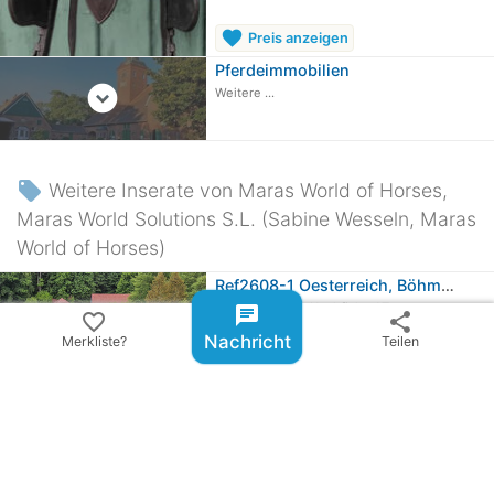
favorite
Preis anzeigen
Pferdeimmobilien
expand_circle_down
Weitere ...
local_offer
Weitere Inserate von Maras World of Horses,
Maras World Solutions S.L. (Sabine Wesseln, Maras
World of Horses)
Ref2608-1 Oesterreich, Böhmerwald,…
4163 Klaffer am Hochficht, AT
chat
favorite_border
share
Nachricht
Merkliste?
Teilen
960.000 €
VB
Andalusien, Provinz Sevilla, La…
41130 La Puebla del Rio, ES
299.000 €