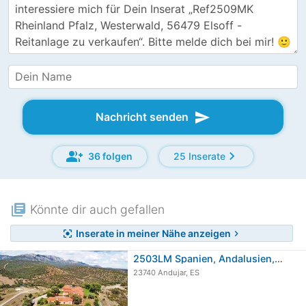
send
Nachricht senden
group_add
chevron_right
36 folgen
25 Inserate
library_books
Könnte dir auch gefallen
Inserate in meiner Nähe anzeigen
center_focus_strong
chevron_right
2503LM Spanien, Andalusien, Provinz…
23740 Andujar, ES