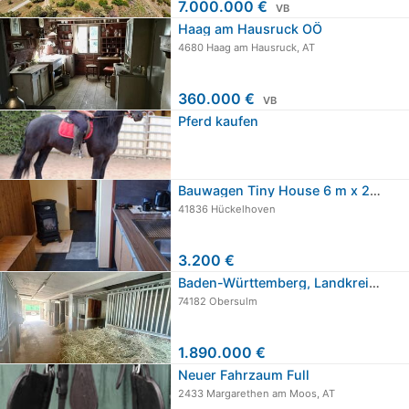
7.000.000 €
VB
Haag am Hausruck OÖ
4680 Haag am Hausruck, AT
360.000 €
VB
Pferd kaufen
Bauwagen Tiny House 6 m x 2 m
41836 Hückelhoven
3.200 €
Baden-Württemberg, Landkreis…
74182 Obersulm
1.890.000 €
Neuer Fahrzaum Full
2433 Margarethen am Moos, AT