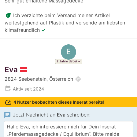
Sehr gut erhaltene Massagedecke
eco
Ich verzichte beim Versand meiner Artikel
weitestgehend auf Plastik und versende am liebsten
klimafreundlich
✓
E
2 Jahre dabei
Eva
directions
2824 Seebenstein, Österreich
edit_calendar
Aktiv seit 2024
speed
4 Nutzer beobachten dieses Inserat bereits!
chat
Jetzt Nachricht an
Eva
schreiben: