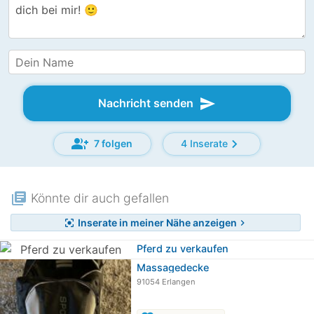
send
Nachricht senden
group_add
chevron_right
7 folgen
4 Inserate
library_books
Könnte dir auch gefallen
Inserate in meiner Nähe anzeigen
center_focus_strong
chevron_right
Pferd zu verkaufen
Massagedecke
91054 Erlangen