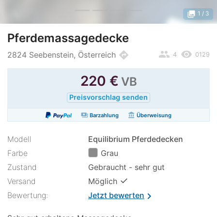
photo_library
1
/ 3
Pferdemassagedecke
people
remove_red_eye
directions
2824 Seebenstein, Österreich
4
0129
220
€
VB
Preisvorschlag senden
payments
account_balance
Barzahlung
Überweisung
Modell
Equilibrium Pferdedecken
Farbe
Grau
Zustand
Gebraucht - sehr gut
✓
Versand
Möglich
Bewertung:
Jetzt bewerten
chevron_right