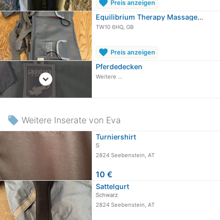
favorite
Preis anzeigen
Equilibrium Therapy Massage Pad -…
TW10 6HQ, GB
favorite
Preis anzeigen
Pferdedecken
expand_circle_down
Weitere ...
local_offer
Weitere Inserate von Eva
Turniershirt
S
2824 Seebenstein, AT
10 €
Sattelgurt
Schwarz
2824 Seebenstein, AT