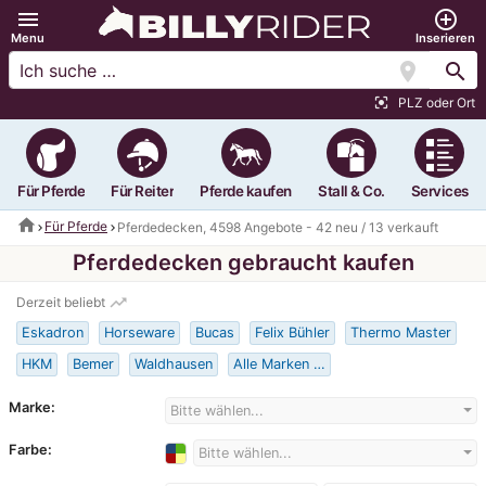
menu
add_circle_outline
Menu
Inserieren
location_on
search
PLZ oder Ort
center_focus_strong
Für Pferde
Für Reiter
Pferde kaufen
Stall & Co.
Services
home
Für Pferde
Pferdedecken, 4598 Angebote - 42 neu / 13 verkauft
Pferdedecken gebraucht kaufen
trending_up
Derzeit beliebt
Eskadron
Horseware
Bucas
Felix Bühler
Thermo Master
HKM
Bemer
Waldhausen
Alle Marken …
Marke:
Bitte wählen...
Farbe:
Bitte wählen...