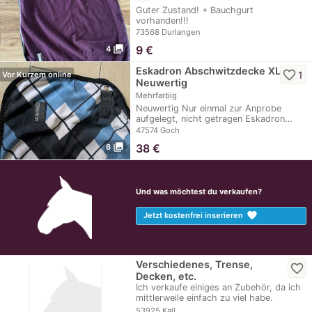
Guter Zustand! + Bauchgurt
vorhanden!!!
73568 Durlangen
photo_library
9
€
4
Eskadron Abschwitzdecke XL
favorite_border
1
Vor Kurzem online
Neuwertig
Mehrfarbig
Neuwertig Nur einmal zur Anprobe
aufgelegt, nicht getragen Eskadron…
47574 Goch
photo_library
38
€
6
Und was möchtest du verkaufen?
favorite
Jetzt kostenfrei inserieren
Verschiedenes, Trense,
favorite_border
Decken, etc.
Ich verkaufe einiges an Zubehör, da ich
mittlerweile einfach zu viel habe.
Wenig…
53925 Kall