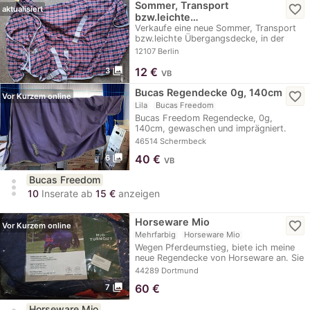
Sommer, Transport
favorite_border
aktualisiert
bzw.leichte…
Verkaufe eine neue Sommer, Transport
bzw.leichte Übergangsdecke, in der
Größe 140cm.…
12107 Berlin
photo_library
12
€
3
VB
Bucas Regendecke 0g, 140cm
favorite_border
Vor Kurzem online
Lila
Bucas Freedom
Bucas Freedom Regendecke, 0g,
140cm, gewaschen und imprägniert.
Decke ist ohne Risse…
46514 Schermbeck
photo_library
40
€
6
VB
Bucas Freedom
more_vert
10
Inserate ab
15 €
anzeigen
Horseware Mio
favorite_border
Vor Kurzem online
Mehrfarbig
Horseware Mio
Wegen Pferdeumstieg, biete ich meine
neue Regendecke von Horseware an. Sie
war nur zur…
44289 Dortmund
photo_library
60
€
7
Horseware Mio