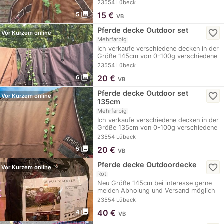
bis verschiedene marken…
23554 Lübeck
photo_library
15
€
5
VB
Pferde decke Outdoor set
favorite_border
Vor Kurzem online
Mehrfarbig
Ich verkaufe verschiedene decken in der
Größe 145cm von 0-100g verschiedene
marken…
23554 Lübeck
photo_library
20
€
6
VB
Pferde decke Outdoor set
favorite_border
Vor Kurzem online
135cm
Mehrfarbig
Ich verkaufe verschiedene decken in der
Größe 135cm von 0-100g verschiedene
marken…
23554 Lübeck
photo_library
20
€
5
VB
Pferde decke Outdoordecke
favorite_border
Vor Kurzem online
Rot
Neu Größe 145cm bei interesse gerne
melden Abholung und Versand möglich
Abholung lübeck
23554 Lübeck
photo_library
40
€
4
VB