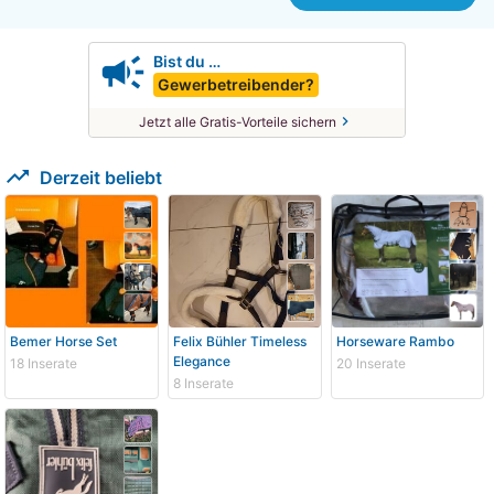
campaign
Bist du …
Gewerbetreibender?
chevron_right
Jetzt alle Gratis-Vorteile sichern
trending_up
Derzeit beliebt
Bemer Horse Set
Felix Bühler Timeless
Horseware Rambo
Elegance
18 Inserate
20 Inserate
8 Inserate