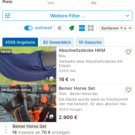
Preis:
tune
expand_more
Weitere Filter …
eco
weltweit
4598 Angebote
82 Gewerblich
19 Gesuche
Abschwitzdecke HKM
favorite_border
Heute
Blau
Verkaufe neue Abschwitzdecke mit
Etikett
33415 Verl
photo_library
16
€
5
VB
Bemer Horse Set
favorite_border
Vor Kurzem online
Grün
Bemer Horse Set
Die Decke wurde wenn es hochkommt
vier mal benutzt. Ist also absolut neu
und nur ein…
35410 Hungen
photo_library
2.900
€
4
Bemer Horse Set
more_vert
18
Inserate ab
70 €
anzeigen