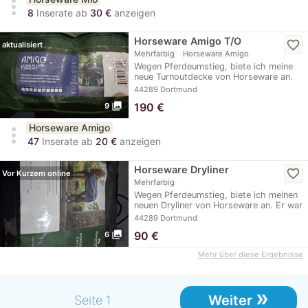
more_vert
8
Inserate ab
30 €
anzeigen
Horseware Amigo T/O
favorite_border
aktualisiert
Mehrfarbig
Horseware Amigo
Wegen Pferdeumstieg, biete ich meine
neue Turnoutdecke von Horseware an.
Sie war nur…
44289 Dortmund
photo_library
190
€
9
Horseware Amigo
more_vert
47
Inserate ab
20 €
anzeigen
Horseware Dryliner
favorite_border
Vor Kurzem online
Mehrfarbig
Wegen Pferdeumstieg, biete ich meinen
neuen Dryliner von Horseware an. Er war
nur zur…
44289 Dortmund
photo_library
90
€
6
Mehr über diese Ergebnisse
»
Weiter
Seite 1