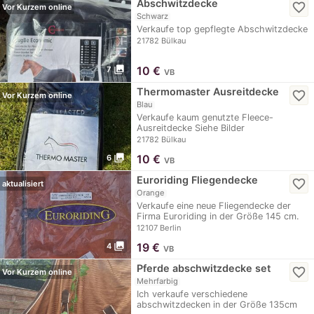
Abschwitzdecke
favorite_border
Vor Kurzem online
Schwarz
Verkaufe top gepflegte Abschwitzdecke
21782 Bülkau
photo_library
10
€
7
VB
Thermomaster Ausreitdecke
favorite_border
Vor Kurzem online
Blau
Verkaufe kaum genutzte Fleece-
Ausreitdecke Siehe Bilder
21782 Bülkau
photo_library
10
€
6
VB
Euroriding Fliegendecke
favorite_border
aktualisiert
Orange
Verkaufe eine neue Fliegendecke der
Firma Euroriding in der Größe 145 cm.
12107 Berlin
photo_library
19
€
4
VB
Pferde abschwitzdecke set
favorite_border
Vor Kurzem online
Mehrfarbig
Ich verkaufe verschiedene
abschwitzdecken in der Größe 135cm