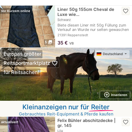
Liner 50g 155cm Cheval de
favorite_border
Vor Kurzem online
Luxe wie…
Schwarz
Biete diesen Liner mit 50g Füllung zum
Verkauf an Wurde nur selten gewaschen
und…
21391 Reppenstedt
photo_library
35
€
5
VB
Europas größter
Deutschland
favorite_border
Reitsportmarktplatz
für Reitsachen!
add_circle_outline
Inserieren
Kleinanzeigen nur für
Reiter
Gebrauchtes Reit-Equipment & Pferde kaufen
Felix Bühler abschitzdecke |
favorite_border
aktualisiert
gr. 145
Lila