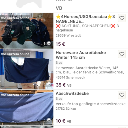
VB
⭐️4Horses/USG/Loesdau⭐️3
favorite_border
Vor Kurzem online
NAGELNEUE…
❌️!ACHTUNG, SCHNÄPPCHEN!❌️ 3
nagelneue
Abschwitzdecken/Fleecedecken in
29559 Wrestedt
Größe 145…
photo_library
15
€
9
Horseware Ausreitdecke
favorite_border
Vor Kurzem online
Winter 145 cm
Blau
Horseware Ausreitdecke Winter, 145
cm, blau, leider fehlt die Schweifkordel,
da sie…
46514 Schermbeck
photo_library
35
€
5
VB
Abschwitzdecke
favorite_border
Vor Kurzem online
Blau
Verkaufe top gepflegte Abschwitzdecke
21782 Bülkau
photo_library
10
€
5
VB