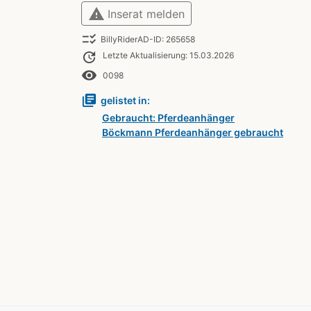
warning
Inserat melden
checklist_rtl
BillyRiderAD-ID: 265658
update
Letzte Aktualisierung: 15.03.2026
remove_red_eye
0098
library_books
gelistet in:
Gebraucht: Pferdeanhänger
Böckmann Pferdeanhänger gebraucht