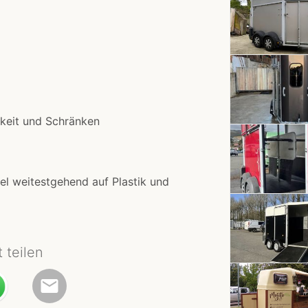
hkeit und Schränken
el weitestgehend auf Plastik und
t teilen
email