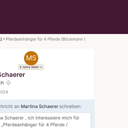
t
Pferdeanhänger für 4 Pferde (Böckmann )
MS
2 Jahre dabei
Schaerer
directions
ch
2024
chricht an
Martina Schaerer
schreiben: