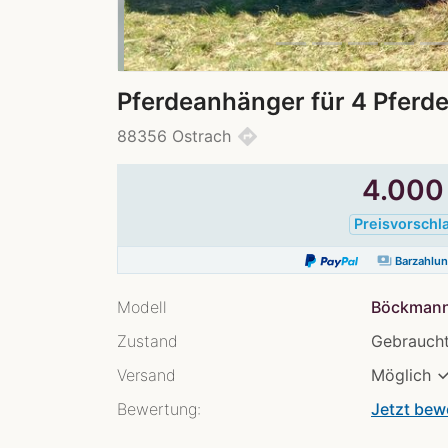
Pferdeanhänger für 4 Pferd
directions
88356 Ostrach
4.00
Preisvorschl
payments
Barzahlu
Modell
Böckmann
Zustand
Gebraucht
Versand
Möglich
Bewertung:
Jetzt bew