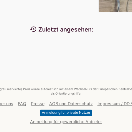
history
Zuletzt angesehen:
grau markierte) Preis wurde automatisch mit einem Wechselkurs der Europäischen Zentralba
als Orientierungshilfe.
er uns
FAQ
Presse
AGB und Datenschutz
Impressum / DD
Anmeldung für private Nutzer
Anmeldung für gewerbliche Anbieter