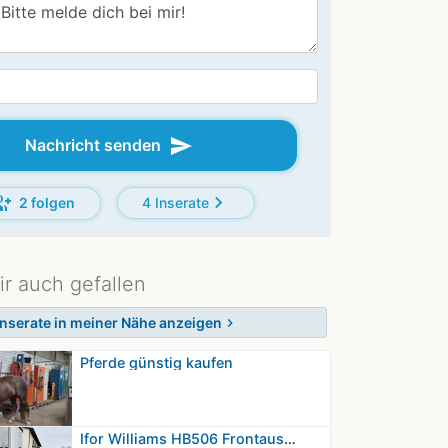
send
Nachricht senden
p_add
chevron_right
2 folgen
4 Inserate
ir auch gefallen
Inserate in meiner Nähe anzeigen
chevron_right
Pferde günstig kaufen
Ifor Williams HB506 Frontausstieg