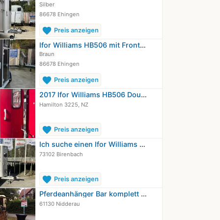
Silber
86678 Ehingen
favorite
Preis anzeigen
Ifor Williams HB506 mit Frontausstieg
Braun
86678 Ehingen
favorite
Preis anzeigen
2017 Ifor Williams HB506 Double…
Hamilton 3225, NZ
favorite
Preis anzeigen
Ich suche einen Ifor Williams HB 505
73102 Birenbach
favorite
Preis anzeigen
Pferdeanhänger Bar komplett Umbau…
61130 Nidderau