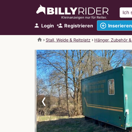
Kleinanzeigen nur für Reiter.
add_circle_outline
person
person_add
Login
Registrieren
Inserieren
home
Stall, Weide & Reitplatz
Hänger, Zubehör &
Previous