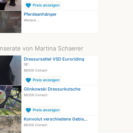
favorite
Preis anzeigen
Pferdeanhänger
Weitere ...
Inserate von Martina Schaerer
Dressursattel VSD Euroriding
18"
88356 Ostrach
favorite
Preis anzeigen
Glinkowski Dressurkutsche
88356 Ostrach
favorite
Preis anzeigen
Konvolut verschiedene Gebisse und…
88356 Ostrach