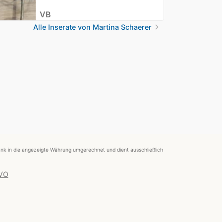
VB
chevron_right
Alle Inserate von Martina Schaerer
nk in die angezeigte Währung umgerechnet und dient ausschließlich
 VO