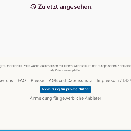
history
Zuletzt angesehen:
grau markierte) Preis wurde automatisch mit einem Wechselkurs der Europäischen Zentralba
als Orientierungshilfe.
er uns
FAQ
Presse
AGB und Datenschutz
Impressum / DD
Anmeldung für private Nutzer
Anmeldung für gewerbliche Anbieter