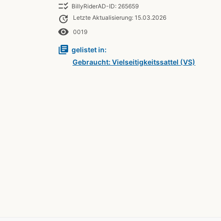
checklist_rtl
BillyRiderAD-ID: 265659
update
Letzte Aktualisierung: 15.03.2026
remove_red_eye
0019
library_books
gelistet in:
Gebraucht: Vielseitigkeitssattel (VS)