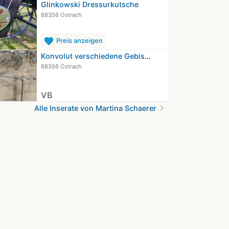
Glinkowski Dressurkutsche
88356 Ostrach
favorite
Preis anzeigen
Konvolut verschiedene Gebisse und…
88356 Ostrach
VB
chevron_right
Alle Inserate von Martina Schaerer