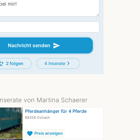
send
Nachricht senden
p_add
chevron_right
2 folgen
4 Inserate
Inserate von Martina Schaerer
Pferdeanhänger für 4 Pferde
88356 Ostrach
favorite
Preis anzeigen