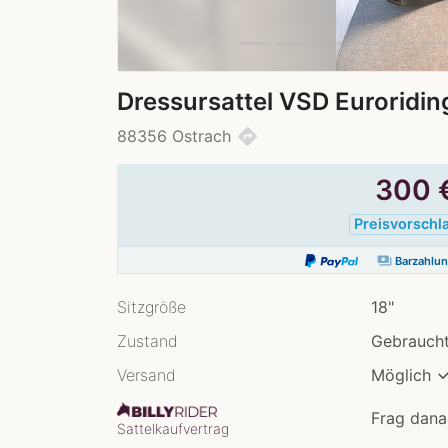
Dressursattel VSD Euroridin
directions
88356 Ostrach
300
Preisvorschl
payments
Barzahlu
Sitzgröße
18"
Zustand
Gebraucht
Versand
Möglich
Frag dana
Sattelkaufvertrag