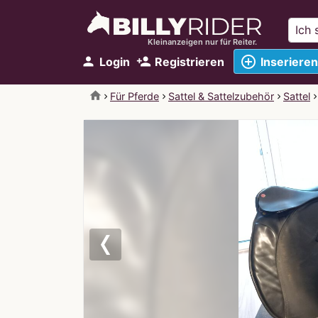
Kleinanzeigen nur für Reiter.
add_circle_outline
person
person_add
Login
Registrieren
Inserieren
home
Für Pferde
Sattel & Sattelzubehör
Sattel
Previous