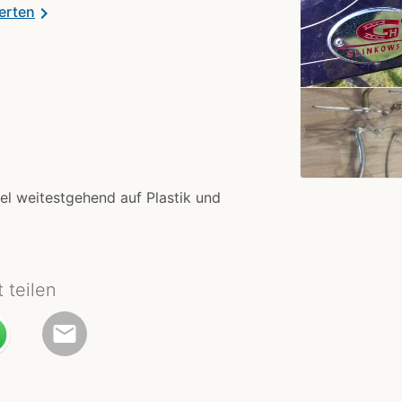
erten
chevron_right
el weitestgehend auf Plastik und
t teilen
email