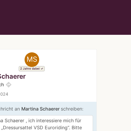
MS
2 Jahre dabei
Schaerer
directions
ch
2024
chricht an
Martina Schaerer
schreiben: