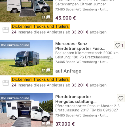
Seitenrampen Citroen Jumper
Erstzulassung…
73485 Baden-Württemberg - Unt…
photo_library
45.900
€
21
Dickenherr Trucks und Trailers
storefront
24
Inserate dieses Anbieters ab
33.201 €
anzeigen
Mercedes-Benz
favorite_border
1
Vor Kurzem online
Pferdetransporter Fuso…
Basisdaten Kilometerstand: 2000 km
Leistung: 180 PS Erstzulassung:…
73485 Baden-Württemberg - Unt…
photo_library
auf Anfrage
17
Dickenherr Trucks und Trailers
storefront
24
Inserate dieses Anbieters ab
33.201 €
anzeigen
Pferdetransporter
favorite_border
Vor Kurzem online
Hengstausstattung…
Pferdetransporter Renault Master 2.3
Erstzulassung 2017 Tüv bis 09/2027
Euro…
73485 Baden-Württemberg - Unt…
photo_library
37.900
€
16