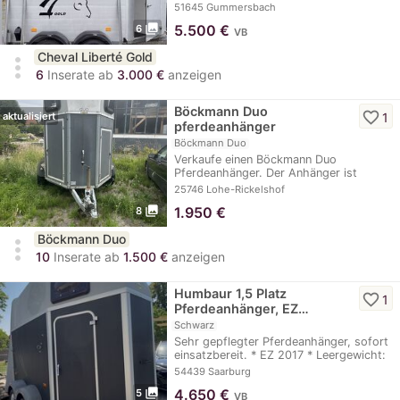
zwei…
51645 Gummersbach
photo_library
5.500
€
6
VB
Cheval Liberté Gold
more_vert
6
Inserate ab
3.000 €
anzeigen
Böckmann Duo
favorite_border
1
aktualisiert
pferdeanhänger
Böckmann Duo
Verkaufe einen Böckmann Duo
Pferdeanhänger. Der Anhänger ist
Reparatur bedürftig.…
25746 Lohe-Rickelshof
photo_library
1.950
€
8
Böckmann Duo
more_vert
10
Inserate ab
1.500 €
anzeigen
Humbaur 1,5 Platz
favorite_border
1
Pferdeanhänger, EZ…
Schwarz
Sehr gepflegter Pferdeanhänger, sofort
einsatzbereit. * EZ 2017 * Leergewicht:
680…
54439 Saarburg
photo_library
4.650
€
5
VB