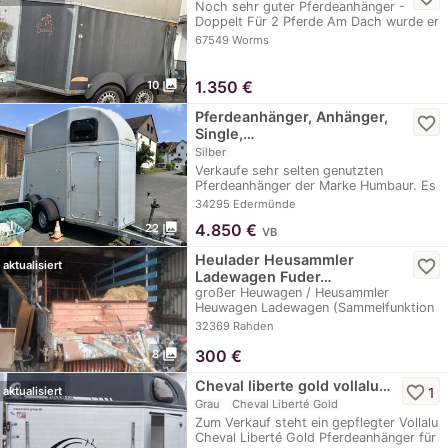
Noch sehr guter Pferdeanhänger -
Doppelt Für 2 Pferde Am Dach wurde er
mal leicht…
67549 Worms
photo_library
1.350
€
10
Pferdeanhänger, Anhänger,
favorite_border
Single,…
Silber
Verkaufe sehr selten genutzten
Pferdeanhänger der Marke Humbaur. Es
ist ein…
34295 Edermünde
photo_library
4.850
€
22
VB
Heulader Heusammler
favorite_border
aktualisiert
Ladewagen Fuder…
großer Heuwagen / Heusammler
Heuwagen Ladewagen (Sammelfunktion
defekt - vermutl.…
32369 Rahden
photo_library
300
€
8
Cheval liberte gold vollalu…
favorite_border
1
aktualisiert
Grau
Cheval Liberté Gold
Zum Verkauf steht ein gepflegter Vollalu
Cheval Liberté Gold Pferdeanhänger für