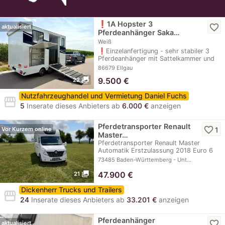
❗️1A Hopster 3
favorite_border
aktualisiert
Pferdeanhänger Saka…
Weiß
❗️Einzelanfertigung - sehr stabiler 3
Pferdeanhänger mit Sattelkammer und
Platz für…
86679 Ellgau
photo_library
9.500
€
22
Nutzfahrzeughandel und Vermietung Daniel Fuchs
storefront
5
Inserate dieses Anbieters ab
6.000 €
anzeigen
Pferdetransporter Renault
favorite_border
1
Vor Kurzem online
Master…
Pferdetransporter Renault Master
Automatik Erstzulassung 2018 Euro 6
Norm Nur…
73485 Baden-Württemberg - Unt…
photo_library
47.900
€
21
Dickenherr Trucks und Trailers
storefront
24
Inserate dieses Anbieters ab
33.201 €
anzeigen
Pferdeanhänger
favorite_border
aktualisiert