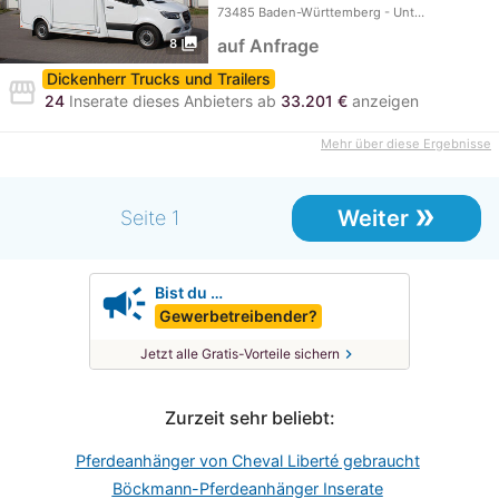
mit 9…
73485 Baden-Württemberg - Unt…
photo_library
auf Anfrage
8
Dickenherr Trucks und Trailers
storefront
24
Inserate dieses Anbieters ab
33.201 €
anzeigen
Mehr über diese Ergebnisse
»
Weiter
Seite 1
campaign
Bist du …
Gewerbetreibender?
chevron_right
Jetzt alle Gratis-Vorteile sichern
Zurzeit sehr beliebt:
Pferdeanhänger von Cheval Liberté gebraucht
Böckmann-Pferdeanhänger Inserate