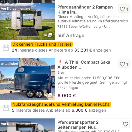
Pferdeanhänger 2 Rampen
favorite_border
1
Vor Kurzem online
Klima im…
Dieser Anhänger verfügt über eine
autarke Klimatisierung im Pferdebereich
Klima…
73485 Baden-Württemberg - Unt…
photo_library
auf Anfrage
16
Dickenherr Trucks und Trailers
storefront
24
Inserate dieses Anbieters ab
33.201 €
anzeigen
❗️1A Thiel Compact Saka
favorite_border
1
aktualisiert
Aluboden…
Blau
Aktueller Neupreis: 11.500,00€ Für
große Pferde geeignet. Sehr geräumig!
Made in…
86679 Ellgau
photo_library
6.000
€
16
Nutzfahrzeughandel und Vermietung Daniel Fuchs
storefront
5
Inserate dieses Anbieters ab
6.000 €
anzeigen
Pferdetransporter 2
favorite_border
Vor Kurzem online
Seitenrampen Nur…
Pferdetransporter mit 20.500KM 2