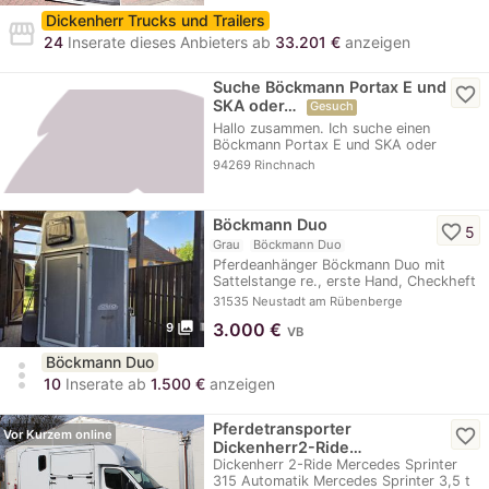
Dickenherr Trucks und Trailers
storefront
24
Inserate dieses Anbieters ab
33.201 €
anzeigen
Suche Böckmann Portax E und
favorite_border
SKA oder…
Gesuch
Hallo zusammen. Ich suche einen
Böckmann Portax E und SKA oder
Humbaur Notos.…
94269 Rinchnach
Böckmann Duo
favorite_border
5
Grau
Böckmann Duo
Pferdeanhänger Böckmann Duo mit
Sattelstange re., erste Hand, Checkheft
gepflegt, ,…
31535 Neustadt am Rübenberge
photo_library
3.000
€
9
VB
Böckmann Duo
more_vert
10
Inserate ab
1.500 €
anzeigen
Pferdetransporter
favorite_border
Vor Kurzem online
Dickenherr2-Ride…
Dickenherr 2-Ride Mercedes Sprinter
315 Automatik Mercedes Sprinter 3,5 t