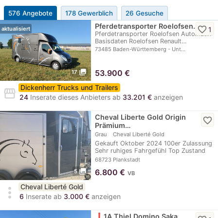
576 Angebote
178 Gewerblich
26 Gesuche
Pferdetransporter Roelofsen…
favorite_border
1
aktualisiert
Pferdetransporter Roelofsen Automatik
Basisdaten Roelofsen Renault…
73485 Baden-Württemberg - Unt…
photo_library
53.900
€
17
Dickenherr Trucks und Trailers
storefront
24
Inserate dieses Anbieters ab
33.201 €
anzeigen
Cheval Liberte Gold Origin
favorite_border
Prämium…
Grau
Cheval Liberté Gold
Gekauft Oktober 2024 100er Zulassung
Sehr ruhiges Fahrgefühl Top Zustand
Stand…
68723 Plankstadt
photo_library
6.800
€
5
VB
Cheval Liberté Gold
more_vert
6
Inserate ab
3.000 €
anzeigen
❗️1A Thiel Domino Saka