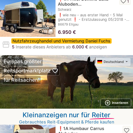
favorite_border
1
Aluboden…
Schwarz
❗️wie neu - aus erster Hand - 5 Mal
genutzt ❗️ - Erstzulassung 05/2018 -…
86679 Ellgau
photo_library
6.950
€
19
Nutzfahrzeughandel und Vermietung Daniel Fuchs
storefront
5
Inserate dieses Anbieters ab
6.000 €
anzeigen
Europas größter
Deutschland
favorite_border
Reitsportmarktplatz
für Reitsachen!
add_circle_outline
Inserieren
Kleinanzeigen nur für
Reiter
Gebrauchtes Reit-Equipment & Pferde kaufen
❗️1A Humbaur Carrus
favorite_border