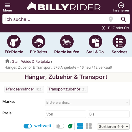
menu
add_circle_outline
Menu
Inserieren
location_on
search
PLZ oder Ort
center_focus_strong
Für Pferde
Für Reiter
Pferde kaufen
Stall & Co.
Services
home
Stall, Weide & Reitplatz
Hänger, Zubehör & Transport, 576 Angebote - 16 neu / 12 verkauft
Hänger, Zubehör & Transport
Pferdeanhänger
Transportzubehör
(525)
(51)
Marke:
Bitte wählen...
Preis:
eco
weltweit