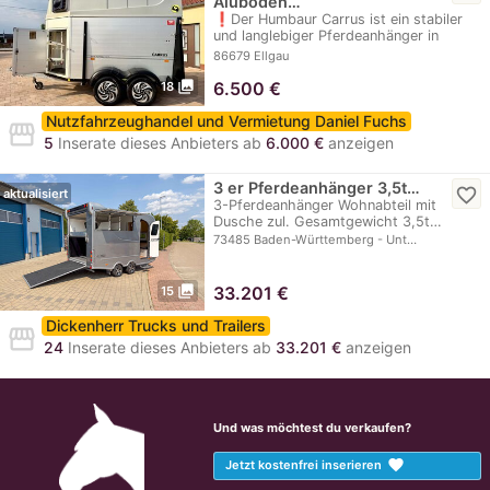
Aluboden…
❗️Der Humbaur Carrus ist ein stabiler
und langlebiger Pferdeanhänger in
Vollaluminium…
86679 Ellgau
photo_library
6.500
€
18
Nutzfahrzeughandel und Vermietung Daniel Fuchs
storefront
5
Inserate dieses Anbieters ab
6.000 €
anzeigen
3 er Pferdeanhänger 3,5t…
favorite_border
aktualisiert
3-Pferdeanhänger Wohnabteil mit
Dusche zul. Gesamtgewicht 3,5t…
73485 Baden-Württemberg - Unt…
photo_library
33.201
€
15
Dickenherr Trucks und Trailers
storefront
24
Inserate dieses Anbieters ab
33.201 €
anzeigen
Und was möchtest du verkaufen?
favorite
Jetzt kostenfrei inserieren