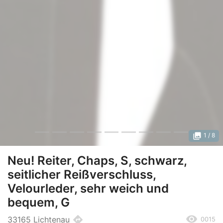
photo_library
1
/ 8
Neu! Reiter, Chaps, S, schwarz,
seitlicher Reißverschluss,
Velourleder, sehr weich und
bequem, G
remove_red_eye
directions
33165 Lichtenau
0015