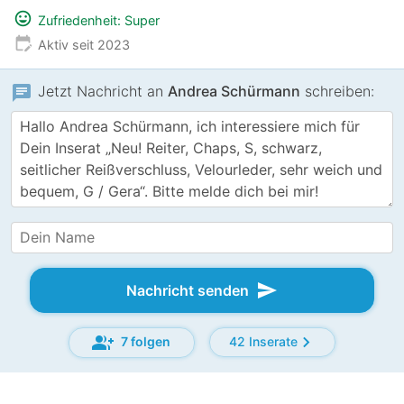
mood
Zufriedenheit: Super
edit_calendar
Aktiv seit 2023
chat
Jetzt Nachricht an
Andrea Schürmann
schreiben:
send
Nachricht senden
group_add
chevron_right
7 folgen
42 Inserate