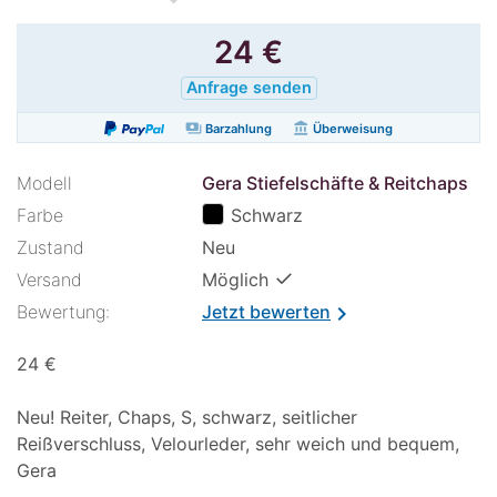
24
€
Anfrage senden
payments
account_balance
Barzahlung
Überweisung
Modell
Gera Stiefelschäfte & Reitchaps
Farbe
Schwarz
Zustand
Neu
✓
Versand
Möglich
Bewertung:
Jetzt bewerten
chevron_right
24 €
Neu! Reiter, Chaps, S, schwarz, seitlicher
Reißverschluss, Velourleder, sehr weich und bequem,
Gera