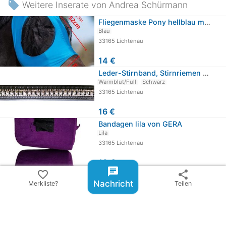
local_offer
Weitere Inserate von Andrea Schürmann
Fliegenmaske Pony hellblau mit Ohren…
Blau
33165 Lichtenau
14 €
Leder-Stirnband, Stirnriemen mit…
Warmblut/Full
Schwarz
33165 Lichtenau
16 €
Bandagen lila von GERA
Lila
33165 Lichtenau
10 €
chat
favorite_border
share
Pferde Fliegenmaske mit Ohren,…
Nachricht
Merkliste?
Teilen
Türkis
33165 Lichtenau
14 €
Roxette - IT MUST HAVE BEEN LOVE