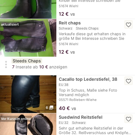
Kinder Bei Interesse schreiben Sie
mich…
51674 Wiehl
12
€
VB
Reit chaps
favorite_border
aktualisiert
Schwarz
Steeds Chaps
Verkaufe diese gut erhalten chaps in
größe M Bei Interesse schreiben Sie
mich gerne an
51674 Wiehl
12
€
VB
Steeds Chaps
more_vert
7
Inserate ab
10 €
anzeigen
Cacallo top Lederstiefel, 38
favorite_border
EU 38
Top in Schuss, Maße siehe Foto
Versand möglich
05571 Roßleben-Wiehe
photo_library
40
€
6
VB
Suedwind Reitstiefel
favorite_border
Vor Kurzem online
EU 32
Schwarz
Sehr gut erhaltene Reitstiefel in der
Größe 32. Reißverschluss und Knöpfe…