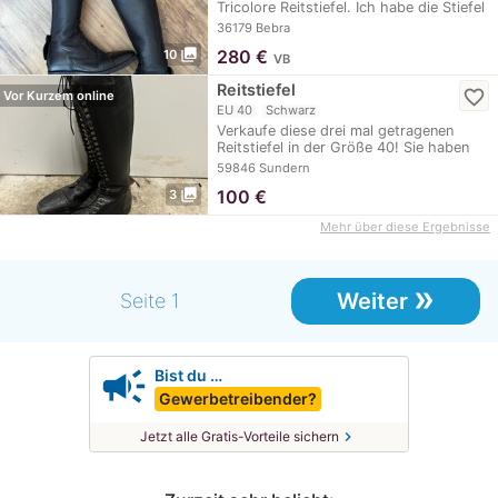
Tricolore Reitstiefel. Ich habe die Stiefel
letztes…
36179 Bebra
photo_library
280
€
10
VB
Reitstiefel
favorite_border
Vor Kurzem online
EU 40
Schwarz
Verkaufe diese drei mal getragenen
Reitstiefel in der Größe 40! Sie haben
keine Macken…
59846 Sundern
photo_library
100
€
3
Mehr über diese Ergebnisse
»
Weiter
Seite 1
campaign
Bist du …
Gewerbetreibender?
chevron_right
Jetzt alle Gratis-Vorteile sichern