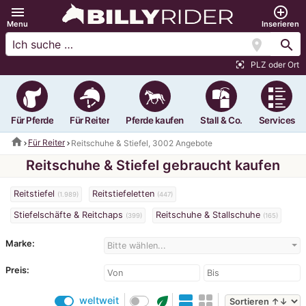
menu
add_circle_outline
Menu
Inserieren
location_on
search
PLZ oder Ort
center_focus_strong
Für Pferde
Für Reiter
Pferde kaufen
Stall & Co.
Services
home
Für Reiter
Reitschuhe & Stiefel, 3002 Angebote
Reitschuhe & Stiefel gebraucht kaufen
Reitstiefel
Reitstiefeletten
(1.989)
(447)
Stiefelschäfte & Reitchaps
Reitschuhe & Stallschuhe
(399)
(165)
Marke:
Bitte wählen...
Preis:
eco
weltweit