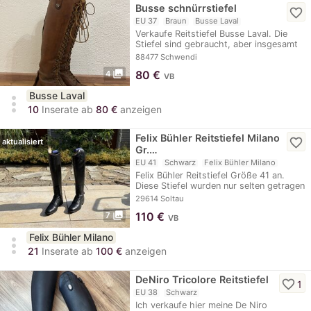
Busse schnürrstiefel
favorite_border
EU 37
Braun
Busse Laval
Verkaufe Reitstiefel Busse Laval. Die
Stiefel sind gebraucht, aber insgesamt
in gutem…
88477 Schwendi
photo_library
80
€
4
VB
Busse Laval
more_vert
10
Inserate ab
80 €
anzeigen
Felix Bühler Reitstiefel Milano
favorite_border
aktualisiert
Gr.…
EU 41
Schwarz
Felix Bühler Milano
Felix Bühler Reitstiefel Größe 41 an.
Diese Stiefel wurden nur selten getragen
und…
29614 Soltau
photo_library
110
€
7
VB
Felix Bühler Milano
more_vert
21
Inserate ab
100 €
anzeigen
DeNiro Tricolore Reitstiefel
favorite_border
1
EU 38
Schwarz
Ich verkaufe hier meine De Niro