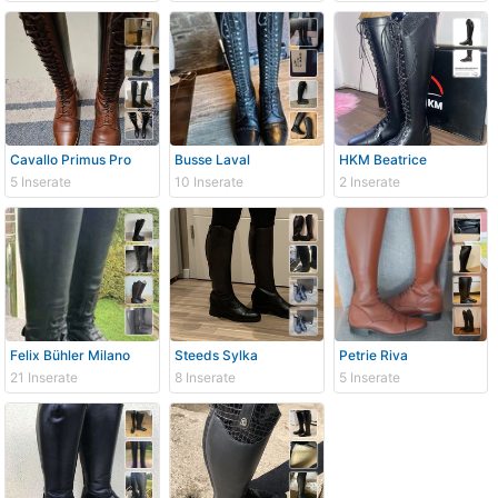
Cavallo Primus Pro
Busse Laval
HKM Beatrice
5 Inserate
10 Inserate
2 Inserate
Felix Bühler Milano
Steeds Sylka
Petrie Riva
21 Inserate
8 Inserate
5 Inserate