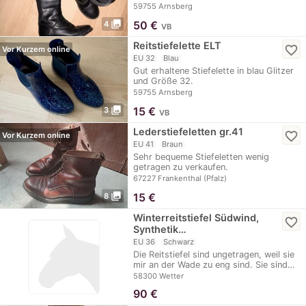
59755 Arnsberg
photo_library
50
€
4
VB
Reitstiefelette ELT
favorite_border
Vor Kurzem online
EU 32
Blau
Gut erhaltene Stiefelette in blau Glitzer
und Größe 32.
59755 Arnsberg
photo_library
15
€
3
VB
Lederstiefeletten gr.41
favorite_border
Vor Kurzem online
EU 41
Braun
Sehr bequeme Stiefeletten wenig
getragen zu verkaufen.
67227 Frankenthal (Pfalz)
photo_library
15
€
8
Winterreitstiefel Südwind,
favorite_border
Synthetik…
EU 36
Schwarz
Die Reitstiefel sind ungetragen, weil sie
mir an der Wade zu eng sind. Sie sind…
58300 Wetter
90
€