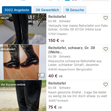
3002 Angebote
39 Gewerblich
18 Gesuche
Reitstiefel
favorite_border
Heute
EU 39
Schwarz
Verkaufe hier meine Reitstiefel von Felix
bühler, Größe 39 47/34 (Höhe bzw
Weite…
57567 Daaden
150
€
VB
Reitstiefel, schwarz, Gr. 39
favorite_border
aktualisiert
(Weite…
EU 39
Schwarz
Klassische schwarze Reitstiefel aus
Leder, schlanker Schaft, dezenter
Absatz.…
64646 Heppenheim (Bergstraße)
photo_library
40
€
7
VB
Reitstiefel
favorite_border
Vor Kurzem online
EU 38
Schwarz
Kaum genutzte Stiefel , trage Sie leider
zu wenig da sie mir doch etwas zu weit
sind ,…
34497 Korbach
75
€
VB