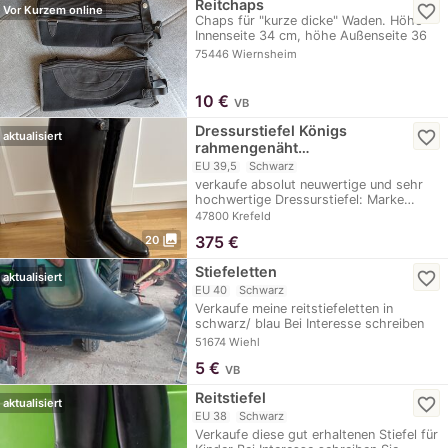
Reitchaps
favorite_border
Vor Kurzem online
Chaps für "kurze dicke" Waden. Höhe
Innenseite 34 cm, höhe Außenseite 36
cm, Waden…
75446 Wiernsheim
10
€
VB
Dressurstiefel Königs
favorite_border
aktualisiert
rahmengenäht…
EU 39,5
Schwarz
verkaufe absolut neuwertige und sehr
hochwertige Dressurstiefel: Marke…
47800 Krefeld
photo_library
375
€
20
Stiefeletten
favorite_border
aktualisiert
EU 40
Schwarz
Verkaufe meine reitstiefeletten in
schwarz/ blau Bei Interesse schreiben
Sie mich…
51674 Wiehl
5
€
VB
Reitstiefel
favorite_border
aktualisiert
EU 38
Schwarz
Verkaufe diese gut erhaltenen Stiefel für