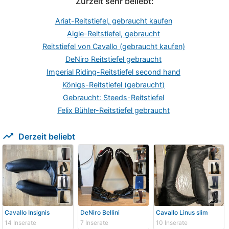
Zurzeit sehr beliebt:
Ariat-Reitstiefel, gebraucht kaufen
Aigle-Reitstiefel, gebraucht
Reitstiefel von Cavallo (gebraucht kaufen)
DeNiro Reitstiefel gebraucht
Imperial Riding-Reitstiefel second hand
Königs-Reitstiefel (gebraucht)
Gebraucht: Steeds-Reitstiefel
Felix Bühler-Reitstiefel gebraucht
trending_up
Derzeit beliebt
Cavallo Insignis
DeNiro Bellini
Cavallo Linus slim
14 Inserate
7 Inserate
10 Inserate