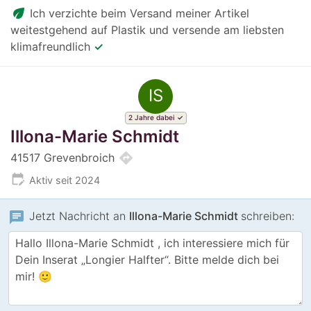
eco
Ich verzichte beim Versand meiner Artikel
weitestgehend auf Plastik und versende am liebsten
klimafreundlich
✓
IS
2 Jahre dabei
Illona-Marie Schmidt
directions
41517 Grevenbroich
edit_calendar
Aktiv seit 2024
chat
Jetzt Nachricht an
Illona-Marie Schmidt
schreiben: