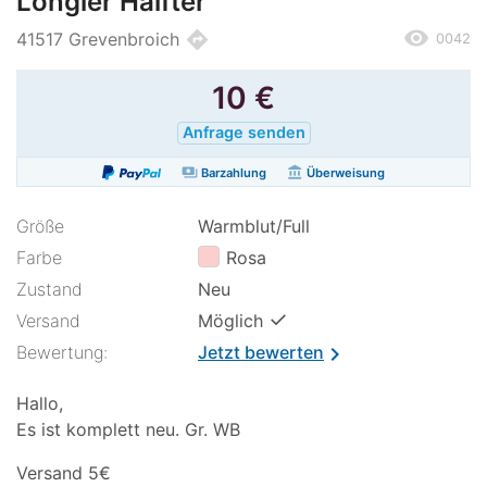
Longier Halfter
remove_red_eye
directions
41517 Grevenbroich
0042
10
€
Anfrage senden
payments
account_balance
Barzahlung
Überweisung
Größe
Warmblut/Full
Farbe
Rosa
Zustand
Neu
✓
Versand
Möglich
Bewertung:
Jetzt bewerten
chevron_right
Hallo,
Es ist komplett neu. Gr. WB
Versand 5€