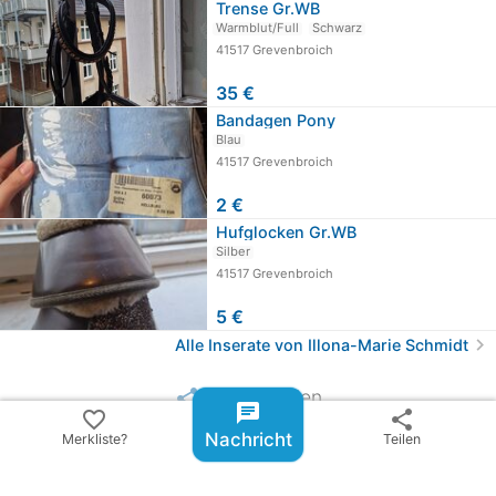
Trense Gr.WB
Warmblut/Full
Schwarz
41517 Grevenbroich
35 €
Bandagen Pony
Blau
41517 Grevenbroich
2 €
Hufglocken Gr.WB
Silber
41517 Grevenbroich
5 €
chevron_right
Alle Inserate von Illona-Marie Schmidt
share
Inserat teilen
chat
favorite_border
share
Nachricht
Merkliste?
Teilen
email