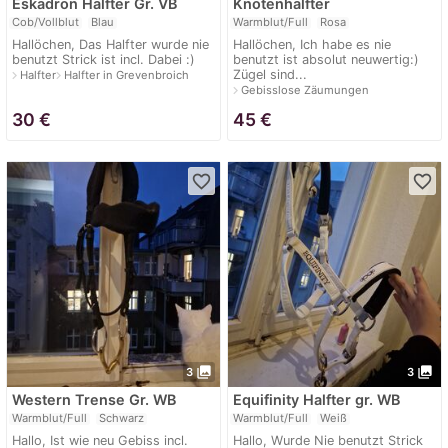
Eskadron Halfter Gr. VB
Knotenhalfter
Cob/Vollblut
Blau
Warmblut/Full
Rosa
Hallöchen, Das Halfter wurde nie
Hallöchen, Ich habe es nie
benutzt Strick ist incl. Dabei :)
benutzt ist absolut neuwertig:)
Zügel sind...
navigate_next
navigate_next
Halfter
Halfter in Grevenbroich
navigate_next
Gebisslose Zäumungen
30
€
45
€
favorite_border
favorite_border
photo_library
photo_library
3
3
Western Trense Gr. WB
Equifinity Halfter gr. WB
Warmblut/Full
Schwarz
Warmblut/Full
Weiß
Hallo, Ist wie neu Gebiss incl.
Hallo, Wurde Nie benutzt Strick