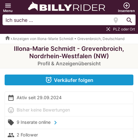
menu
add_circle_outline
Menu
Inserieren
location_on
search
PLZ oder Ort
center_focus_strong
home
Anzeigen von Illona-Marie Schmidt • Grevenbroich, Deutschland
Illona-Marie Schmidt - Grevenbroich,
Nordrhein-Westfalen (NW)
Profil & Anzeigenübersicht
alarm_add
Verkäufer folgen
date_range
Aktiv seit 29.09.2024
mood
Bisher keine Bewertungen
local_offer
chevron_right
9 Inserate online
people
2 Follower