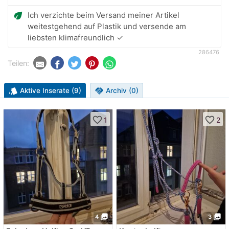
eco
Ich verzichte beim Versand meiner Artikel
weitestgehend auf Plastik und versende am
liebsten klimafreundlich ✓
286476
Teilen:
style
Aktive Inserate (9)
handshake
Archiv (0)
favorite_border
favorite_border
1
2
photo_library
photo_library
4
3