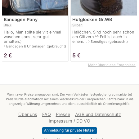
Bandagen Pony
Hufglocken Gr.WB
Blau
Silber
Hallo, Man sollte sie vllt einmal
Hallöchen, Sind noch sehr schön
waschen sonst sehr gut
am Glitzern ^^ Fell ist auch in
erhalten:)
einem...
navigate_next
Sonstiges (gebraucht)
navigate_next
Bandagen & Unterlagen (gebraucht)
2
€
5
€
Mehr über diese Ergebnisse
Wenn zwei Preise angegeben sind: Der vom Verkäufer festgelegte (grau markierte)
Preis wurde automatisch mit einem Wechselkurs der Europäischen Zentralbank in die
angezeigte Währung umgerechnet und dient ausschließlich als Orientierungshilfe.
Über uns
FAQ
Presse
AGB und Datenschutz
Impressum / DD VO
Anmeldung für private Nutzer