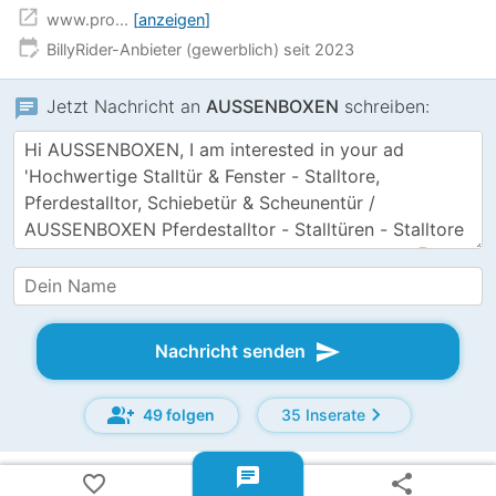
open_in_new
www.pro...
anzeigen
edit_calendar
BillyRider-Anbieter (gewerblich) seit 2023
chat
Jetzt Nachricht an
AUSSENBOXEN
schreiben:
send
Nachricht senden
group_add
chevron_right
49 folgen
35 Inserate
chat
favorite_border
share