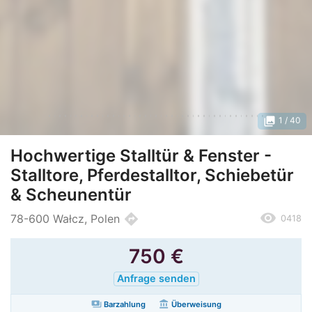
photo_library
1
/ 40
Hochwertige Stalltür & Fenster -
Stalltore, Pferdestalltor, Schiebetür
& Scheunentür
remove_red_eye
directions
78-600 Wałcz, Polen
0418
750
€
Anfrage senden
payments
account_balance
Barzahlung
Überweisung