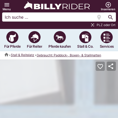
menu
add_circle_outline
Menu
Inserieren
location_on
search
PLZ oder Ort
center_focus_strong
Für Pferde
Für Reiter
Pferde kaufen
Stall & Co.
Services
home
Stall & Reitplatz
Gebraucht: Paddock-, Boxen- & Stallmatten
share
favorite_border