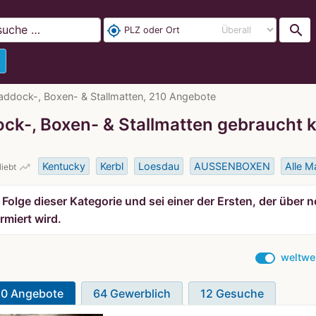
search
my_location
addock-, Boxen- & Stallmatten, 210 Angebote
ck-, Boxen- & Stallmatten gebraucht 
Kentucky
Kerbl
Loesdau
AUSSENBOXEN
Alle M
trending_up
liebt
Folge dieser Kategorie und sei einer der Ersten, der über
rmiert wird.
weltwe
10 Angebote
64 Gewerblich
12 Gesuche