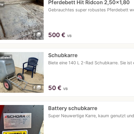
Pferdebett Hit Ridcon 2,50x1,80
te
Gebrauchtes super robustes Pferdebett we
500
€
photo_library
3
VB
Schubkarre
alisiert
Biete eine 140 L 2-Rad Schubkarre. Sie ist
50
€
photo_library
4
VB
Battery schubkarre
Super Neuwertige Karre, kaum genutzt und 