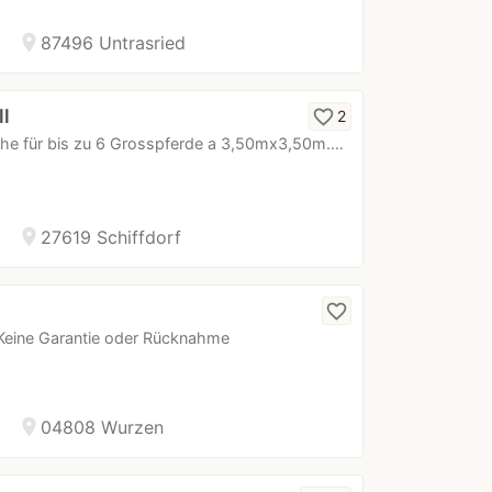
location_on
87496 Untrasried
ll
favorite_border
2
rche für bis zu 6 Grosspferde a 3,50mx3,50m.…
location_on
27619 Schiffdorf
favorite_border
Keine Garantie oder Rücknahme
location_on
04808 Wurzen