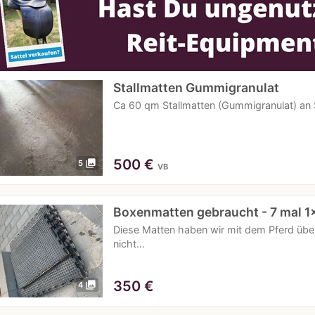
Stallmatten Gummigranulat
Ca 60 qm Stallmatten (Gummigranulat) an 
500
€
photo_library
5
VB
Boxenmatten gebraucht - 7 mal 
Diese Matten haben wir mit dem Pferd ü
nicht…
350
€
photo_library
4