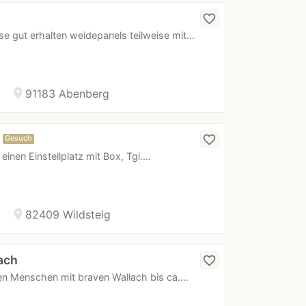
favorite_border
ise gut erhalten weidepanels teilweise mit…
location_on
91183 Abenberg
favorite_border
Gesuch
einen Einstellplatz mit Box, Tgl.…
location_on
82409 Wildsteig
lach
favorite_border
tten Menschen mit braven Wallach bis ca.…