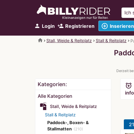
Kleinanzeigen nur für Reiter.
add_circle_outline
person
person_add
Login
Registrieren
Inserieren
home
Stall, Weide & Reitplatz
Stall & Reitplatz
P
Paddo
Derzeit be
Kategorien:
alarm_add
info
Alle Kategorien
Stall, Weide & Reitplatz
Stall & Reitplatz
Paddock-, Boxen- &
2
Stallmatten
(210)