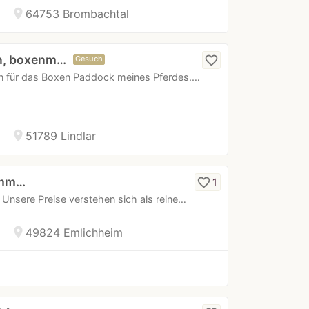
location_on
64753 Brombachtal
n, boxenm…
favorite_border
Gesuch
 für das Boxen Paddock meines Pferdes.…
location_on
51789 Lindlar
8mm…
favorite_border
1
 Unsere Preise verstehen sich als reine…
location_on
49824 Emlichheim