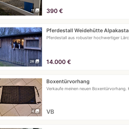
390
€
photo_library
11
Pferdestall Weidehütte Alpakasta
Pferdestall aus robuster hochwertiger Lä
14.000
€
photo_library
26
Boxentürvorhang
Verkaufe meinen neuen Boxentürvorhang. 
VB
photo_library
4