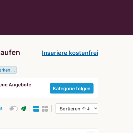
kaufen
Inseriere kostenfrei
arken …
 neue Angebote
Kategorie folgen
eco
it