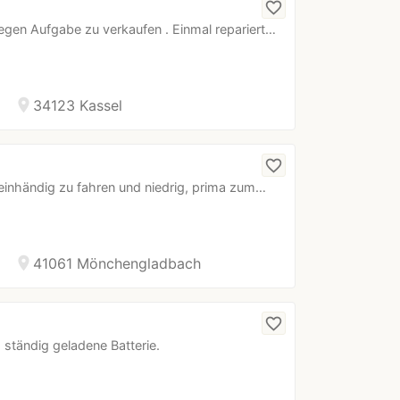
favorite_border
gen Aufgabe zu verkaufen . Einmal repariert…
location_on
34123 Kassel
favorite_border
 einhändig zu fahren und niedrig, prima zum…
location_on
41061 Mönchengladbach
favorite_border
ständig geladene Batterie.