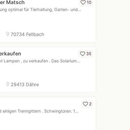
der Matsch
favorite_border
10
ng optimal für Tierhaltung, Garten- und…
location_on
70734 Fellbach
erkaufen
favorite_border
35
rot Lampen , zu verkaufen . Das Solarium…
location_on
29413 Dähre
favorite_border
2
d einigen Trenngittern . Schwingtüren. 1…