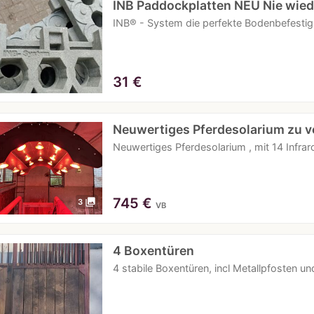
INB Paddockplatten NEU Nie wie
INB® - System die perfekte Bodenbefestigu
31
€
Neuwertiges Pferdesolarium zu v
Neuwertiges Pferdesolarium , mit 14 Infra
745
€
photo_library
3
VB
4 Boxentüren
4 stabile Boxentüren, incl Metallpfosten un