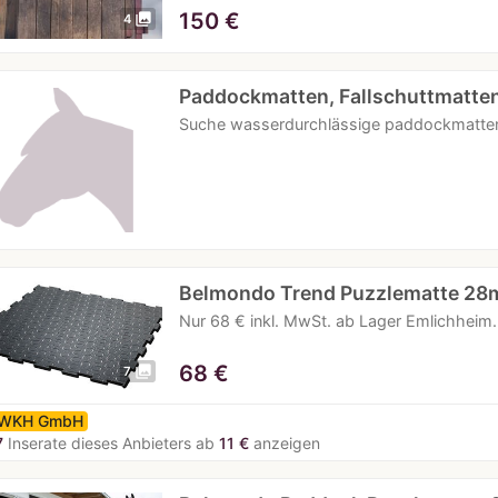
150
€
photo_library
4
Paddockmatten, Fallschuttmatte
Suche wasserdurchlässige paddockmatten
Belmondo Trend Puzzlematte 2
Nur 68 € inkl. MwSt. ab Lager Emlichheim.
68
€
photo_library
7
WKH GmbH
7
Inserate dieses Anbieters ab
11 €
anzeigen