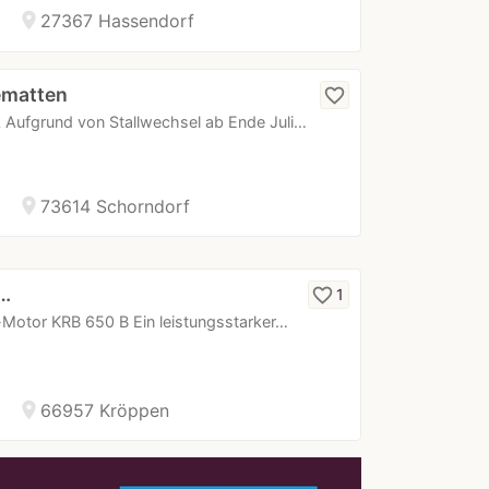
location_on
27367 Hassendorf
ematten
favorite_border
Aufgrund von Stallwechsel ab Ende Juli…
location_on
73614 Schorndorf
r…
favorite_border
1
Motor KRB 650 B Ein leistungsstarker…
location_on
66957 Kröppen