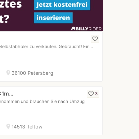
favorite_border
Selbstabholer zu verkaufen. Gebraucht! Ein…
location_on
36100 Petersberg
1x1m…
favorite_border
3
bernommen und brauchen Sie nach Umzug
location_on
14513 Teltow