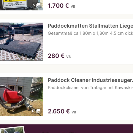
1.700
€
photo_library
5
VB
Paddockmatten Stallmatten Lieg
Gesamtmaß ca 1,80m x 1,80m 4,5 cm dick 
280
€
VB
Paddock Cleaner Industriesauge
Paddockcleaner von Trafagar mit Kawaski-
2.650
€
photo_library
17
VB