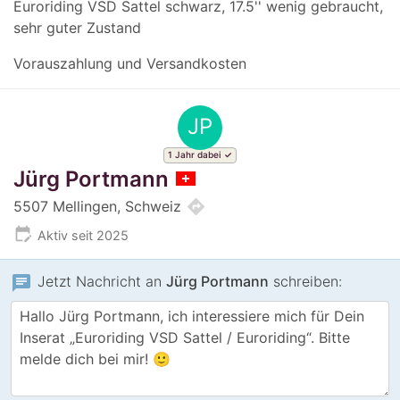
Euroriding VSD Sattel schwarz, 17.5'' wenig gebraucht,
sehr guter Zustand
Vorauszahlung und Versandkosten
JP
1 Jahr dabei
Jürg Portmann
directions
5507 Mellingen, Schweiz
edit_calendar
Aktiv seit 2025
chat
Jetzt Nachricht an
Jürg Portmann
schreiben: