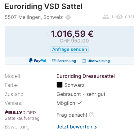
Euroriding VSD Sattel
people
remove_red_eye
directions
5507 Mellingen, Schweiz
1
0031
≈
1.016,59
€
CHF 950.00
Anfrage senden
payments
account_balance
Barzahlung
Überweisung
Modell
Euroriding Dressursattel
Farbe
Schwarz
Zustand
Gebraucht - sehr gut
✓
Versand
Möglich
help_outline
Frag danach!
Sattelkaufvertrag
Bewertung:
Jetzt bewerten
chevron_right