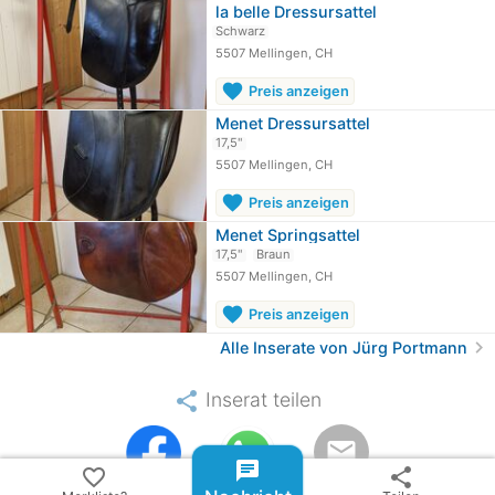
la belle Dressursattel
Schwarz
5507 Mellingen, CH
favorite
Preis anzeigen
Menet Dressursattel
17,5"
5507 Mellingen, CH
favorite
Preis anzeigen
Menet Springsattel
17,5"
Braun
5507 Mellingen, CH
favorite
Preis anzeigen
chevron_right
Alle Inserate von Jürg Portmann
share
Inserat teilen
email
chat
favorite_border
share