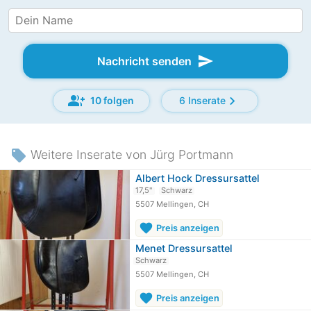
send
Nachricht senden
group_add
chevron_right
10 folgen
6 Inserate
local_offer
Weitere Inserate von Jürg Portmann
Albert Hock Dressursattel
17,5"
Schwarz
5507 Mellingen, CH
favorite
Preis anzeigen
Menet Dressursattel
Schwarz
5507 Mellingen, CH
favorite
Preis anzeigen