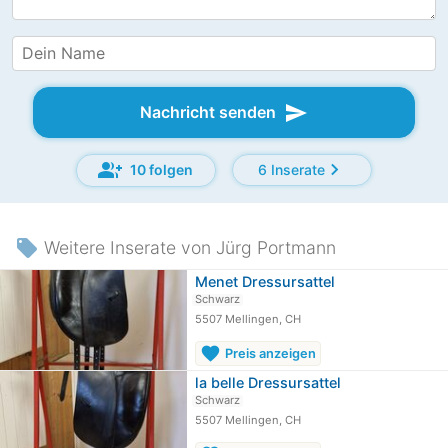
send
Nachricht senden
group_add
chevron_right
10 folgen
6 Inserate
local_offer
Weitere Inserate von Jürg Portmann
Menet Dressursattel
Schwarz
5507 Mellingen, CH
favorite
Preis anzeigen
la belle Dressursattel
Schwarz
5507 Mellingen, CH