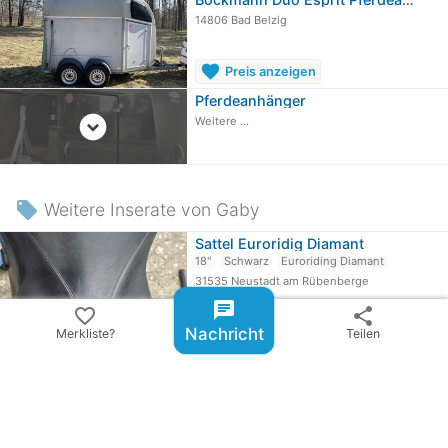
14806 Bad Belzig
favorite
Preis anzeigen
Pferdeanhänger
expand_circle_down
Weitere ...
local_offer
Weitere Inserate von Gaby
Sattel Euroridig Diamant
18"
Schwarz
Euroriding Diamant
31535 Neustadt am Rübenberge
chat
favorite_border
share
favorite
Preis anzeigen
Nachricht
Merkliste?
Teilen
chevron_rig
more_vert
Euroriding Diamant
81
Inserate ab
80 €
anzeigen
Sattel Prestige Athena
17"
Schwarz