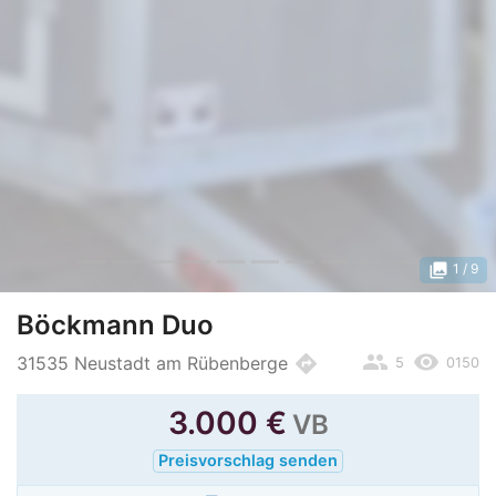
photo_library
1
/ 9
Böckmann Duo
people
remove_red_eye
directions
31535 Neustadt am Rübenberge
5
0150
3.000
€
VB
Preisvorschlag senden