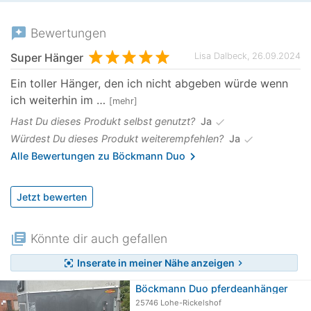
reviews
Bewertungen
Super Hänger
Lisa Dalbeck, 26.09.2024
Ein toller Hänger, den ich nicht abgeben würde wenn
ich weiterhin im …
mehr
Hast Du dieses Produkt selbst genutzt?
Ja
check
Würdest Du dieses Produkt weiterempfehlen?
Ja
check
chevron_right
Alle Bewertungen zu Böckmann Duo
Jetzt bewerten
library_books
Könnte dir auch gefallen
Inserate in meiner Nähe anzeigen
center_focus_strong
chevron_right
Böckmann Duo pferdeanhänger
25746 Lohe-Rickelshof