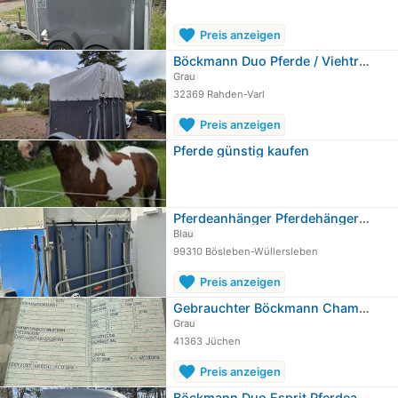
favorite
Preis anzeigen
Böckmann Duo Pferde / Viehtransporter
Grau
32369 Rahden-Varl
favorite
Preis anzeigen
Pferde günstig kaufen
Pferdeanhänger Pferdehänger Böckmann…
Blau
99310 Bösleben-Wüllersleben
favorite
Preis anzeigen
Gebrauchter Böckmann Champion Duo…
Grau
41363 Jüchen
favorite
Preis anzeigen
Böckmann Duo Esprit Pferdeanhänger…