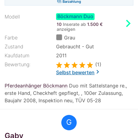
payments
Barzahlung
Böckmann Duo
Modell
chevron_right
10
Inserate ab
1.500 €
anzeigen
Farbe
Grau
Zustand
Gebraucht - Gut
Kaufdatum
2011
Bewertung:
(1)
chevron_right
Selbst bewerten
Pferdeanhänger Böckmann
Duo mit Sattelstange re.,
erste Hand, Checkheft gepflegt, , 100er Zulassung,
Baujahr 2008, Inspektion neu, TÜV 05-28
G
Gaby