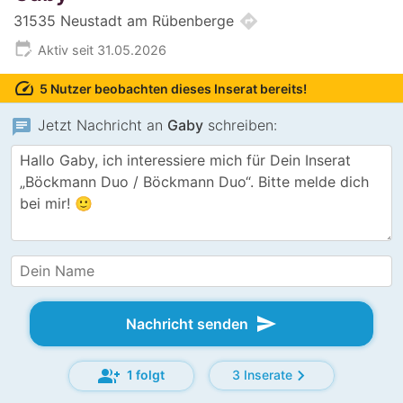
directions
31535 Neustadt am Rübenberge
edit_calendar
Aktiv seit 31.05.2026
speed
5 Nutzer beobachten dieses Inserat bereits!
chat
Jetzt Nachricht an
Gaby
schreiben:
send
Nachricht senden
group_add
chevron_right
1 folgt
3 Inserate