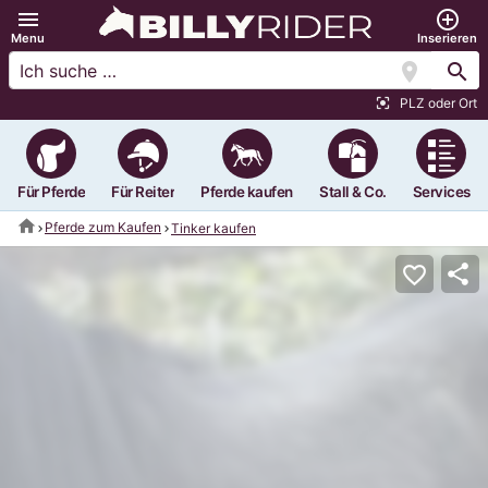
menu
add_circle_outline
Menu
Inserieren
location_on
search
PLZ oder Ort
center_focus_strong
Für Pferde
Für Reiter
Pferde kaufen
Stall & Co.
Services
home
Pferde zum Kaufen
Tinker kaufen
share
favorite_border