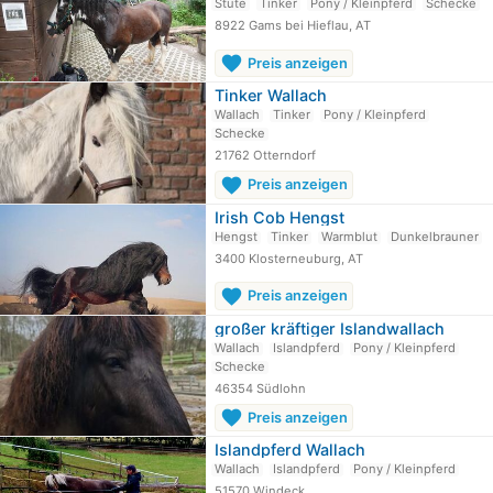
Stute
Tinker
Pony / Kleinpferd
Schecke
8922 Gams bei Hieflau, AT
favorite
Preis anzeigen
Tinker Wallach
Wallach
Tinker
Pony / Kleinpferd
Schecke
21762 Otterndorf
favorite
Preis anzeigen
Irish Cob Hengst
Hengst
Tinker
Warmblut
Dunkelbrauner
3400 Klosterneuburg, AT
favorite
Preis anzeigen
großer kräftiger Islandwallach
Wallach
Islandpferd
Pony / Kleinpferd
Schecke
46354 Südlohn
favorite
Preis anzeigen
Islandpferd Wallach
Wallach
Islandpferd
Pony / Kleinpferd
51570 Windeck