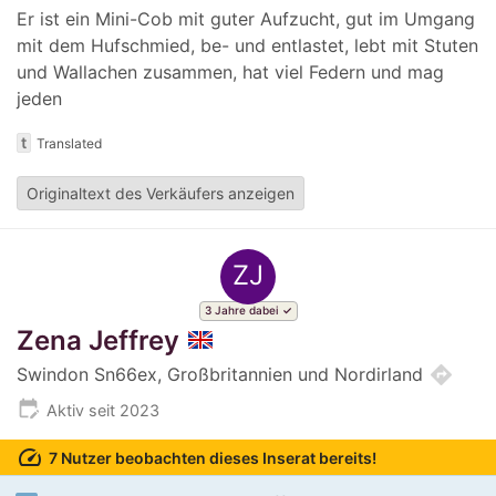
Er ist ein Mini-Cob mit guter Aufzucht, gut im Umgang
mit dem Hufschmied, be- und entlastet, lebt mit Stuten
und Wallachen zusammen, hat viel Federn und mag
jeden
t
Translated
Originaltext des Verkäufers anzeigen
ZJ
3 Jahre dabei
Zena Jeffrey
directions
Swindon Sn66ex, Großbritannien und Nordirland
edit_calendar
Aktiv seit 2023
speed
7 Nutzer beobachten dieses Inserat bereits!