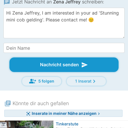
chat
Jetzt Nachricht an
Zena Jeffrey
schreiben:
send
Nachricht senden
group_add
chevron_right
5 folgen
1 Inserat
library_books
Könnte dir auch gefallen
Inserate in meiner Nähe anzeigen
center_focus_strong
chevron_right
Tinkerstute