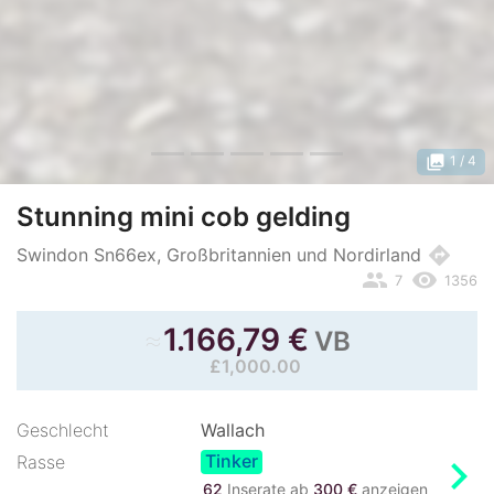
photo_library
1
/ 4
Stunning mini cob gelding
directions
Swindon Sn66ex, Großbritannien und Nordirland
people
remove_red_eye
7
1356
≈
1.166,79
€
VB
£1,000.00
Geschlecht
Wallach
Tinker
chevron_right
Rasse
62
Inserate ab
300 €
anzeigen