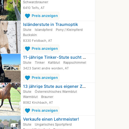
Schwarzbrauner
6410 Telfs, AT
favorite
Preis anzeigen
Isländerstute in Traumoptik
Stute
Islandpferd
Pony / Kleinpferd
Buckskin
8330 Feldbach, AT
favorite
Preis anzeigen
11-jährige Tinker-Stute sucht ihr…
Stute
Tinker
Kaltblut
Rappschimmel
3423 Sankt andre worden, AT
favorite
Preis anzeigen
13 jährige Stute aus eigener Zucht
Stute
Österreichisches Warmblut
Warmblut
Brauner
8082 Kirchbach, AT
favorite
Preis anzeigen
Verkaufe einen Lehrmeister!
Stute
Ungarisches Sportpferd