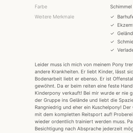
Farbe
Schimmel
Weitere Merkmale
✓
Barhuf
✓
Ekzemf
✓
Geländ
✓
Schmi
✓
Verlad
Leider muss ich mich von meinem Pony tren
andere Krankheiten. Er liebt Kinder, lässt s
Bodenarbeit liebt er ebenso. Er ist Offensta
gewöhnt. Da er beim reiten eine feste Hand 
Kinderpony verkauft! Bei mir wurde er nie ge
der Gruppe ins Gelände und liebt die Spazier
Rangniedrig und eher ein Kuschelpony! Der
mit dem kompletten Reitsport auf! Probereit
wieder ordentlich trainiert werden muss. 
Besichtigung nach Absprache jederzeit mögl