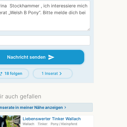
send
Nachricht senden
add
chevron_right
18 folgen
1 Inserat
ir auch gefallen
Inserate in meiner Nähe anzeigen
chevron_right
Liebenswerter Tinker Wallach
Wallach
Tinker
Pony / Kleinpferd