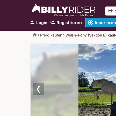
Kleinanzeigen nur für Reiter.
add_circle_outline
person
person_add
Login
Registrieren
Inserieren
home
Pferd kaufen
Welsh-Pony (Sektion B) kauf
Previous