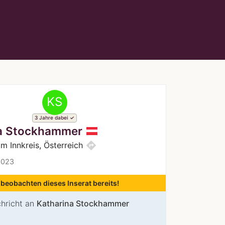
KS
3 Jahre dabei
a Stockhammer
directions
im Innkreis, Österreich
2023
 beobachten dieses Inserat bereits!
chricht an
Katharina Stockhammer