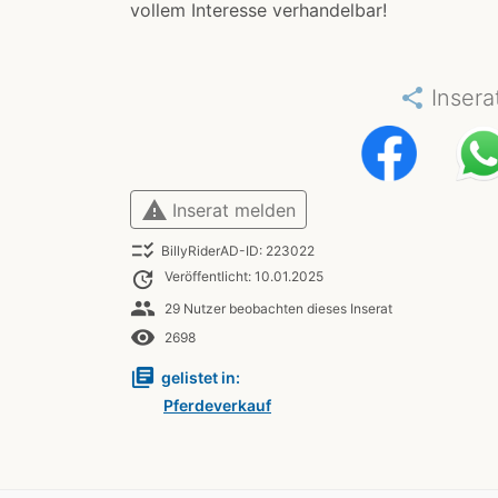
vollem Interesse verhandelbar!
share
Insera
warning
Inserat melden
checklist_rtl
BillyRiderAD-ID: 223022
update
Veröffentlicht: 10.01.2025
people
29 Nutzer beobachten dieses Inserat
remove_red_eye
2698
library_books
gelistet in:
Pferdeverkauf