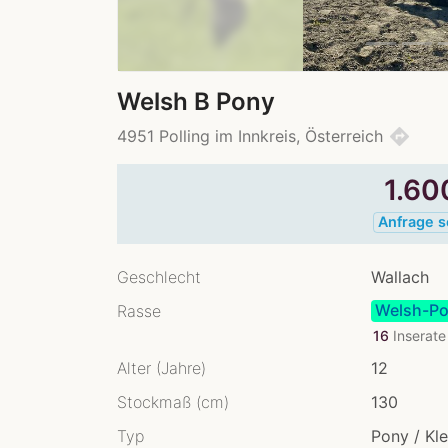
Welsh B Pony
directions
4951 Polling im Innkreis, Österreich
1.6
Anfrage 
Geschlecht
Wallach
Welsh-Po
Rasse
16
Inserat
Alter (Jahre)
12
Stockmaß (cm)
130
Typ
Pony / Kl