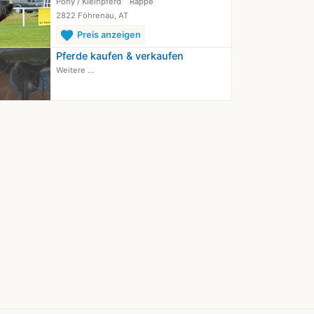
Pony / Kleinpferd
Rappe
2822 Föhrenau, AT
favorite
Preis anzeigen
Pferde kaufen & verkaufen
Weitere ...