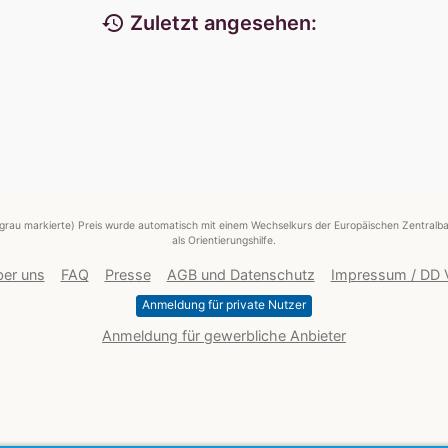
history
Zuletzt angesehen:
grau markierte) Preis wurde automatisch mit einem Wechselkurs der Europäischen Zentralba
als Orientierungshilfe.
er uns
FAQ
Presse
AGB und Datenschutz
Impressum / DD
Anmeldung für private Nutzer
Anmeldung für gewerbliche Anbieter