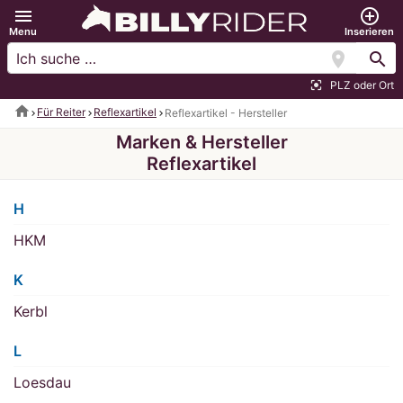
menu
add_circle_outline
Menu
Inserieren
location_on
search
PLZ oder Ort
center_focus_strong
home
Für Reiter
Reflexartikel
Reflexartikel - Hersteller
Marken & Hersteller
Reflexartikel
H
HKM
K
Kerbl
L
Loesdau