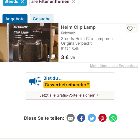
clear
clear
Steeds
alle Filter entfernen
Angebote
Gesuche
Helm Clip Lamp
favorite_border
1
Schwarz
Steeds Helm Clip Lamp neu
Originalverpackt
91154 Roth
photo_library
3
€
3
VB
Mehr über diese Ergebnisse
campaign
Bist du …
Gewerbetreibender?
chevron_right
Jetzt alle Gratis-Vorteile sichern
Diese Seite teilen: