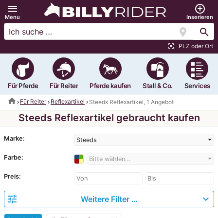
menu
add_circle_outline
Menu
Inserieren
location_on
search
PLZ oder Ort
center_focus_strong
Für Pferde
Für Reiter
Pferde kaufen
Stall & Co.
Services
home
Für Reiter
Reflexartikel
Steeds Reflexartikel, 1 Angebot
Steeds Reflexartikel gebraucht kaufen
Marke:
Steeds
Farbe:
Bitte wählen...
Preis:
tune
expand_more
Weitere Filter …