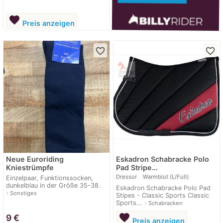
favorite
Preis anzeigen
favorite_border
favorite_border
Neue Euroriding
Eskadron Schabracke Polo
Kniestrümpfe
Pad Stripe…
Dressur
Warmblut (L/Full)
Einzelpaar, Funktionssocken,
dunkelblau in der Größe 35-38.
Eskadron Schabracke Polo Pad
navigate_next
Sonstiges
Stipes - Classic Sports Classic
Sports...
navigate_next
Schabracken
favorite
9
€
Preis anzeigen