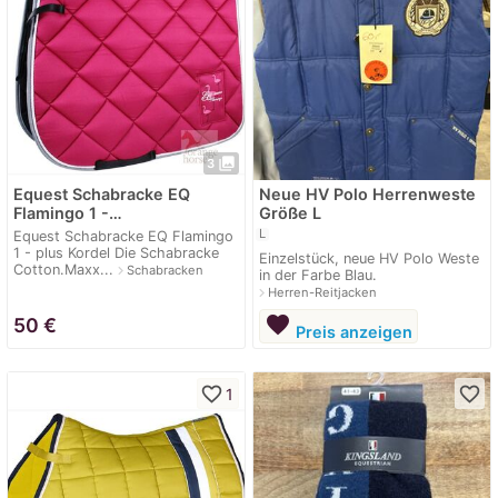
photo_library
3
Equest Schabracke EQ
Neue HV Polo Herrenweste
Flamingo 1 -…
Größe L
L
Equest Schabracke EQ Flamingo
1 - plus Kordel Die Schabracke
Einzelstück, neue HV Polo Weste
Cotton.Maxx...
navigate_next
Schabracken
in der Farbe Blau.
navigate_next
Herren-Reitjacken
favorite
50
€
Preis anzeigen
favorite_border
favorite_border
1