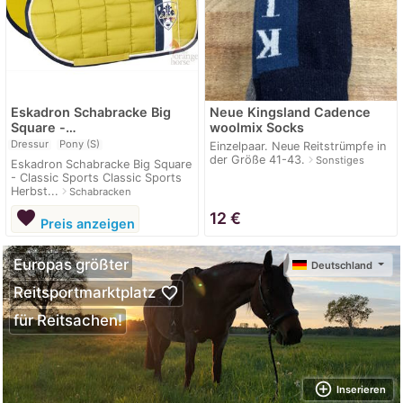
Eskadron Schabracke Big
Neue Kingsland Cadence
Square -…
woolmix Socks
Dressur
Pony (S)
Einzelpaar. Neue Reitstrümpfe in
der Größe 41-43.
navigate_next
Sonstiges
Eskadron Schabracke Big Square
- Classic Sports Classic Sports
Herbst...
navigate_next
Schabracken
favorite
12
€
Preis anzeigen
Europas größter
Deutschland
favorite_border
Reitsportmarktplatz
für Reitsachen!
add_circle_outline
Inserieren