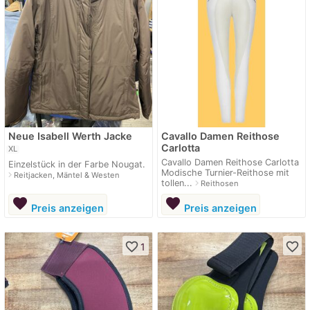
Neue Isabell Werth Jacke
Cavallo Damen Reithose
Carlotta
XL
Cavallo Damen Reithose Carlotta
Einzelstück in der Farbe Nougat.
Modische Turnier-Reithose mit
navigate_next
Reitjacken, Mäntel & Westen
tollen...
navigate_next
Reithosen
favorite
favorite
Preis anzeigen
Preis anzeigen
favorite_border
favorite_border
1