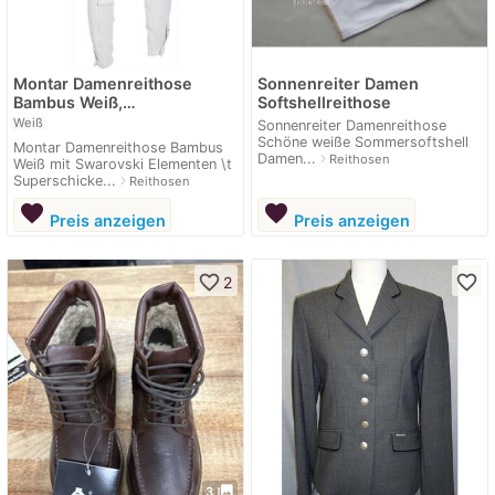
Montar Damenreithose
Sonnenreiter Damen
Bambus Weiß,…
Softshellreithose
Weiß
Sonnenreiter Damenreithose
Schöne weiße Sommersoftshell
Montar Damenreithose Bambus
Damen...
navigate_next
Reithosen
Weiß mit Swarovski Elementen \t
Superschicke...
navigate_next
Reithosen
favorite
favorite
Preis anzeigen
Preis anzeigen
favorite_border
favorite_border
2
photo_library
3