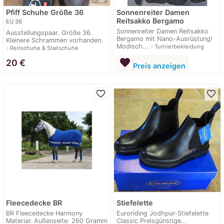
Pfiff Schuhe Größe 36
Sonnenreiter Damen
Reitsakko Bergamo
EU 36
Sonnenreiter Damen Reitsakko
Ausstellungspaar. Größe 36.
Bergamo mit Nano-Ausrüstung!
Kleinere Schrammen vorhanden.
Modisch...
navigate_next
Turnierbekleidung
navigate_next
Reitschuhe & Stallschuhe
favorite
20
€
Preis anzeigen
favorite_border
favorite_border
Fleecedecke BR
Stiefelette
BR Fleecedecke Harmony
Euroriding Jodhpur-Stiefelette
Material: Außenseite: 260 Gramm
Classic Preisgünstige...