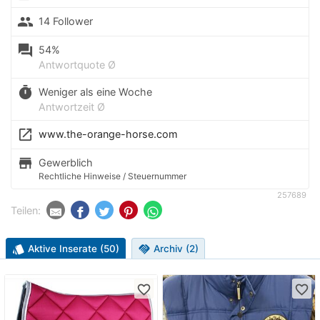
people
14 Follower
question_answer
54%
Antwortquote Ø
timer
Weniger als eine Woche
Antwortzeit Ø
launch
www.the-orange-horse.com
store
Gewerblich
Rechtliche Hinweise / Steuernummer
257689
Teilen:
style
Aktive Inserate (50)
handshake
Archiv (2)
favorite_border
favorite_border