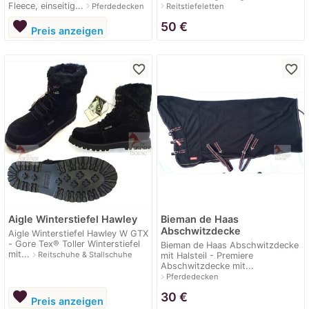
Fleece, einseitig...
navigate_next
navigate_next
Pferdedecken
Reitstiefeletten
favorite
50
€
Preis anzeigen
favorite_border
favorite_border
Aigle Winterstiefel Hawley
Bieman de Haas
Abschwitzdecke
Aigle Winterstiefel Hawley W GTX
- Gore Tex® Toller Winterstiefel
Bieman de Haas Abschwitzdecke
mit...
navigate_next
Reitschuhe & Stallschuhe
mit Halsteil - Premiere
Abschwitzdecke mit...
navigate_next
Pferdedecken
favorite
30
€
Preis anzeigen