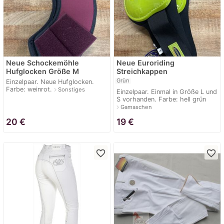
Neue Schockemöhle
Neue Euroriding
Hufglocken Größe M
Streichkappen
Grün
Einzelpaar. Neue Hufglocken.
Farbe: weinrot.
navigate_next
Sonstiges
Einzelpaar. Einmal in Größe L und
S vorhanden. Farbe: hell grün
navigate_next
Gamaschen
20
€
19
€
favorite_border
favorite_border