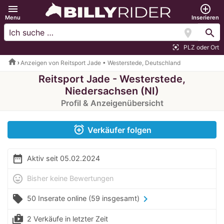
menu
add_circle_outline
Menu
Inserieren
location_on
search
PLZ oder Ort
center_focus_strong
home
Anzeigen von Reitsport Jade • Westerstede, Deutschland
Reitsport Jade - Westerstede,
Niedersachsen (NI)
Profil & Anzeigenübersicht
alarm_add
Verkäufer folgen
date_range
Aktiv seit 05.02.2024
mood
Bisher keine Bewertungen
local_offer
chevron_right
50 Inserate online
(59 insgesamt)
shop_two
2 Verkäufe in letzter Zeit