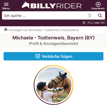
menu
add_circle_outline
Menu
Inserieren
location_on
search
PLZ oder Ort
center_focus_strong
home
Anzeigen von Michaela • Todtenweis, Deutschland
Michaela - Todtenweis, Bayern (BY)
Profil & Anzeigenübersicht
alarm_add
Verkäufer folgen