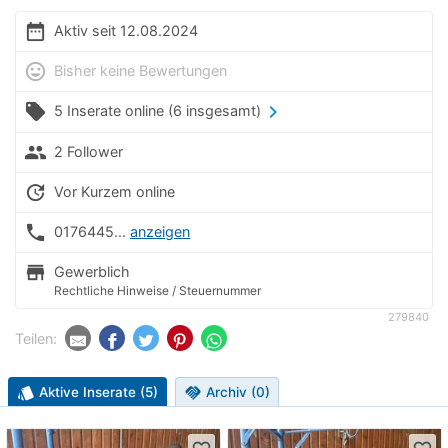
date_range
Aktiv seit 12.08.2024
mood
Bisher keine Bewertungen
local_offer
chevron_right
5 Inserate online
(6 insgesamt)
people
2 Follower
update
Vor Kurzem online
phone
0176445...
anzeigen
store
Gewerblich
Rechtliche Hinweise / Steuernummer
279840
Teilen:
style
Aktive Inserate (5)
handshake
Archiv (0)