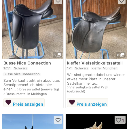
favorite_border
favorite_border
photo_library
photo_library
8
8
Busse Nice Connection
kieffer Vielseitigkeitssattell
17,5"
Schwarz
17"
Schwarz
Kieffer München
Busse Nice Connection
Wir sind gerade dabei uns wieder
etwas mehr Platz in unserer
Zum Verkauf steht ein absolutes
Sattelkammer zu...
Schnäppchen! Ich biete hier
navigate_next
Vielseitigkeitssattel (VS)
einen...
navigate_next
Dressursattel (neuwertig)
(gebraucht)
navigate_next
Dressursattel in Meitingen
favorite
favorite
Preis anzeigen
Preis anzeigen
favorite_border
favorite_border
1