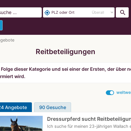
search
my_location
ngebote
Reitbeteiligungen
Folge dieser Kategorie und sei einer der Ersten, der über
rmiert wird.
weltwe
24 Angebote
90 Gesuche
Dressurpferd sucht Reitbeteiligu
Ich suche für meinen 23-jährigen Wallach e