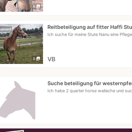
photo_library
4
Reitbeteiligung auf fitter Haffi St
alisiert
Ich suche für meine Stute Nanu eine Pflege-
VB
photo_library
3
Suche beteiligung für westernpfe
Ich habe 2 quarter horse wallache und such