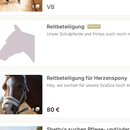
VB
photo_library
6
Reitbeteiligung
Gesuch
Unser Schulpferde und Ponys such noch nac
Reitbeteiligung für Herzenspony
Hey, wir suchen für unsere SzaSza noch ein
80
€
photo_library
6
Shetty‘s suchen Pflege- und/ode