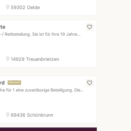
location_on
59302 Oelde
ute
favorite_border
/ Reitbeteilung. Sie ist für Ihre 19 Jahre…
location_on
14929 Treuenbrietzen
rd
favorite_border
Gesuch
e für 1 eine zuverlässige Beteiligung. Die…
location_on
69436 Schönbrunn