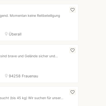
favorite_border
agend. Momentan keine Reitbeteiligung
location_on
Überall
favorite_border
e sind brave und Gelände sicher und…
location_on
94258 Frauenau
favorite_border
esucht (bis 45 kg) Wir suchen für unser…