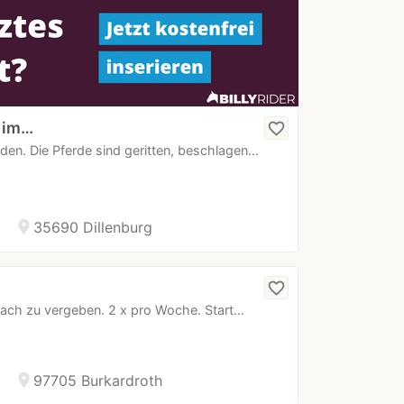
n im…
favorite_border
erden. Die Pferde sind geritten, beschlagen…
location_on
35690 Dillenburg
favorite_border
lach zu vergeben. 2 x pro Woche. Start…
location_on
97705 Burkardroth