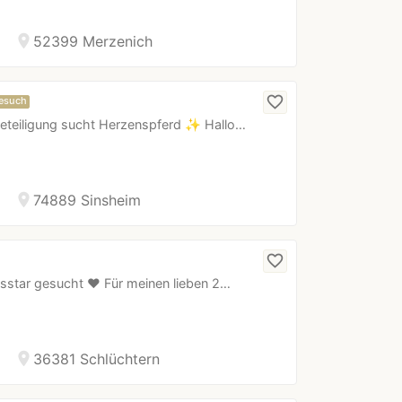
location_on
52399 Merzenich
favorite_border
esuch
ebeteiligung sucht Herzenspferd ✨ Hallo…
location_on
74889 Sinsheim
favorite_border
sstar gesucht ❤️ Für meinen lieben 2…
location_on
36381 Schlüchtern