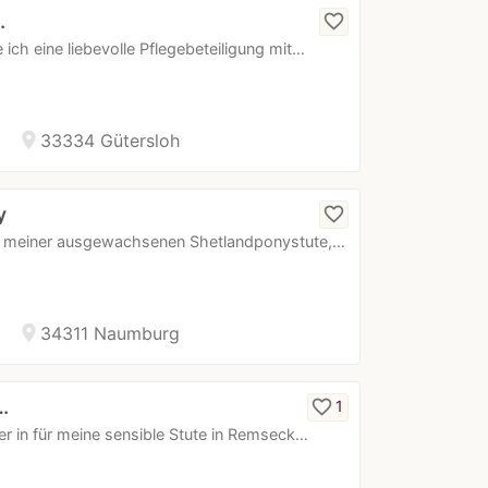
…
favorite_border
ich eine liebevolle Pflegebeteiligung mit…
location_on
33334 Gütersloh
y
favorite_border
 an meiner ausgewachsenen Shetlandponystute,…
location_on
34311 Naumburg
…
favorite_border
1
iter in für meine sensible Stute in Remseck…