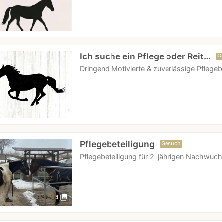
Ich suche ein Pflege oder Reit…
G
Dringend Motivierte & zuverlässige Pfleg
Pflegebeteiligung
Gesuch
Pflegebeteiligung für 2-jährigen Nachwuch
photo_library
4