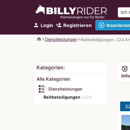
Kleinanzeigen nur für Reiter.
add_circle_outline
person
person_add
Login
Registrieren
Inserieren
home
Dienstleistungen
Reitbeteiligungen, 224 A
Kategorien:
alarm_add
info
Alle Kategorien
Dienstleistungen
Reitbeteiligungen
(224)
2