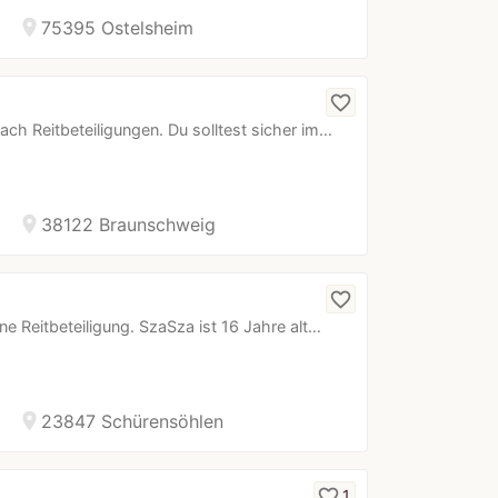
location_on
75395 Ostelsheim
favorite_border
h Reitbeteiligungen. Du solltest sicher im…
location_on
38122 Braunschweig
favorite_border
e Reitbeteiligung. SzaSza ist 16 Jahre alt…
location_on
23847 Schürensöhlen
r…
favorite_border
1