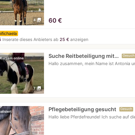
60
€
photo_library
4
Michaela
5
Inserate dieses Anbieters ab
25 €
anzeigen
Suche Reitbeteiligung mit…
Gesuch
 Kurzem online
Hallo zusammen, mein Name ist Antonia u
photo_library
7
Pflegebeteiligung gesucht
Gesuch
alisiert
Hallo liebe Pferdefreunde! Ich suche auf 