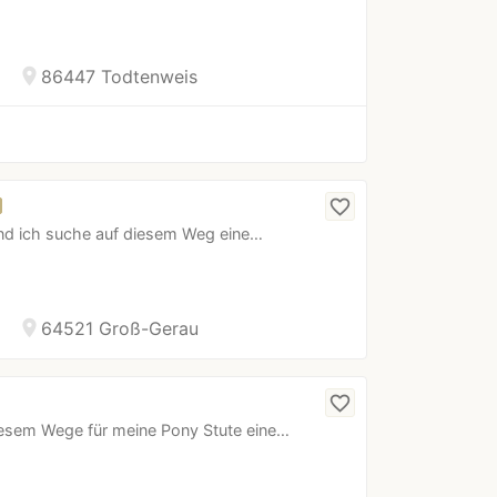
location_on
86447 Todtenweis
favorite_border
nd ich suche auf diesem Weg eine…
location_on
64521 Groß-Gerau
favorite_border
diesem Wege für meine Pony Stute eine…