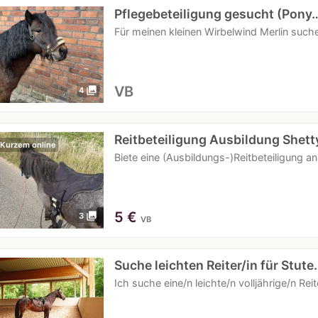
Pflegebeteiligung gesucht (Pony
Für meinen kleinen Wirbelwind Merlin suche 
VB
photo_library
4
Reitbeteiligung Ausbildung Shett
 Kurzem online
Biete eine (Ausbildungs-)Reitbeteiligung
5
€
photo_library
3
VB
Suche leichten Reiter/in für Stute
Ich suche eine/n leichte/n volljährige/n Re