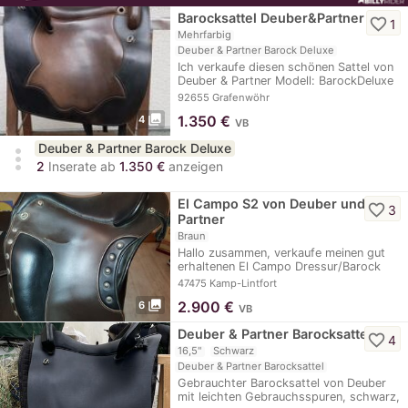
Barocksattel Deuber&Partner
favorite_border
1
Mehrfarbig
Deuber & Partner Barock Deluxe
Ich verkaufe diesen schönen Sattel von
Deuber & Partner Modell: BarockDeluxe
Ultra…
92655 Grafenwöhr
photo_library
1.350
€
4
VB
Deuber & Partner Barock Deluxe
more_vert
2
Inserate ab
1.350 €
anzeigen
El Campo S2 von Deuber und
favorite_border
3
Partner
Braun
Hallo zusammen, verkaufe meinen gut
erhaltenen El Campo Dressur/Barock
Sattel von…
47475 Kamp-Lintfort
photo_library
2.900
€
6
VB
Deuber & Partner Barocksattel
favorite_border
4
16,5"
Schwarz
Deuber & Partner Barocksattel
Gebrauchter Barocksattel von Deuber
mit leichten Gebrauchsspuren, schwarz,