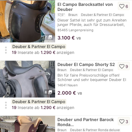
El Campo Barocksattel von
favorite_border
6
Deuber
17,5"
Braun
Deuber & Partner El Campo
Dieser Sattel ist sehr gut zum Anreiten
junger Pferde, auch für Dressurarbeit,
und für…
85465 Langenpreising
photo_library
3.100
€
7
VB
Deuber & Partner El Campo
more_vert
19
Inserate ab
1.290 €
anzeigen
Deuber El Campo Shorty S2
favorite_border
9
Braun
Deuber & Partner El Campo
Bin für faire Preisvorschläge offen!
Schöner und sehr bequemer Deuber El
Campo…
14641 Nauen
photo_library
2.000
€
8
VB
Deuber & Partner El Campo
more_vert
19
Inserate ab
1.290 €
anzeigen
Deuber und Partner Barock
favorite_border
3
Ronda…
Braun
Deuber & Partner Ronda deluxe