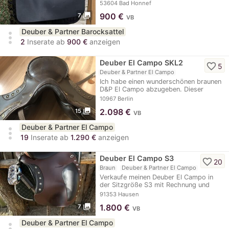
guter…
53604 Bad Honnef
photo_library
900
€
7
VB
Deuber & Partner Barocksattel
more_vert
2
Inserate ab
900 €
anzeigen
Deuber El Campo SKL2
favorite_border
5
Deuber & Partner El Campo
Ich habe einen wunderschönen braunen
D&P El Campo abzugeben. Dieser
Barocksattel…
10967 Berlin
photo_library
2.098
€
15
VB
Deuber & Partner El Campo
more_vert
19
Inserate ab
1.290 €
anzeigen
Deuber El Campo S3
favorite_border
20
Braun
Deuber & Partner El Campo
Verkaufe meinen Deuber El Campo in
der Sitzgröße S3 mit Rechnung und
Garantiepass (bis…
91353 Hausen
photo_library
1.800
€
7
VB
Deuber & Partner El Campo
more_vert