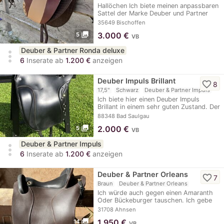
Hallöchen Ich biete meinen anpassbaren
Sattel der Marke Deuber und Partner
zum…
35649 Bischoffen
photo_library
3.000
€
5
VB
Deuber & Partner Ronda deluxe
more_vert
6
Inserate ab
1.200 €
anzeigen
Deuber Impuls Brillant
favorite_border
8
17,5"
Schwarz
Deuber & Partner Impuls
Ich biete hier einen Deuber Impuls
Brillant in einem sehr guten Zustand. Der
Sattel…
88348 Bad Saulgau
photo_library
2.000
€
5
VB
Deuber & Partner Impuls
more_vert
6
Inserate ab
1.200 €
anzeigen
Deuber & Partner Orleans
favorite_border
7
Braun
Deuber & Partner Orleans
Ich würde auch gegen einen Amaranth
Oder Bückeburger tauschen. Ich gebe
hier…
31708 Ahnsen
photo_library
1.950
€
14
VB