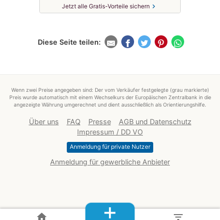
chevron_right
Jetzt alle Gratis-Vorteile sichern
Diese Seite teilen:
Wenn zwei Preise angegeben sind: Der vom Verkäufer festgelegte (grau markierte)
Preis wurde automatisch mit einem Wechselkurs der Europäischen Zentralbank in die
angezeigte Währung umgerechnet und dient ausschließlich als Orientierungshilfe.
Über uns
FAQ
Presse
AGB und Datenschutz
Impressum / DD VO
Anmeldung für private Nutzer
Anmeldung für gewerbliche Anbieter
+
home
filter_list