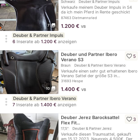
Schwarz
Deuber & Partner Impuls
Verkaufe meinem Deuber Impuls in S4
da ich mein Pferd in Rente geschickt
habe . Der…
87463 Dietmannsried
photo_library
1.200
€
7
VB
Deuber & Partner Impuls
more_vert
6
Inserate ab
1.200 €
anzeigen
Deuber und Partner Ibero
favorite_border
5
Verano S3
Braun
Deuber & Partner Ibero Verano
Verkaufe einen sehr gut erhaltenen Ibero
Verano Sattel der größe S3 in…
31693 Hespe
photo_library
1.400
€
10
VB
Deuber & Partner Ibero Verano
more_vert
7
Inserate ab
1.400 €
anzeigen
Deuber Jerez Barocksattel
favorite_border
3
Flex Fit…
17,5"
Deuber & Partner Jerez
Verkaufe diesen Traumsattel, gekauft
am 15.12.2023, Neupreis 4.500€. Der