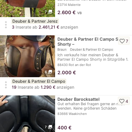
der Hofreitschule…
23714 Malente
photo_library
2.600
€
7
VB
Deuber & Partner Jerez
more_vert
3
Inserate ab
2.461,21 €
anzeigen
Deuber & Partner El Campo S1
favorite_border
7
Shorty –
Braun
Deuber & Partner El Campo
Ich verkaufe hier meinen Deuber &
Partner El Campo Shorty in Sitzgröße 1.
Der Sattel…
88430 Rot an der Rot
photo_library
2.000
€
6
Deuber & Partner El Campo
more_vert
19
Inserate ab
1.290 €
anzeigen
Deuber Barocksattel
favorite_border
4
Gut erhalten Bei fragen gerne an mich
wenden. Keine größeren Schäden
normale…
83666 Waakirchen
photo_library
400
€
7