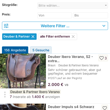
Sitzgröße:
Bitte wählen...
Preis:
tune
expand_more
Weitere Filter …
clear
clear
Deuber & Partner
alle Filter entfernen
156 Angebote
5 Gesuche
Deuber Ibero Verano, S2 -
favorite_border
3
extra…
Braun
Deuber & Partner Ibero Verano
Sehr schöner gebrauchter, aber gut
gepflegter, und extrem bequemer
barocker Reitsattel…
91207 Lauf an der Pegnitz
photo_library
2.000
€
14
VB
Deuber & Partner Ibero Verano
more_vert
7
Inserate ab
1.400 €
anzeigen
Deuber Impuls s4 Schwarz
favorite_border