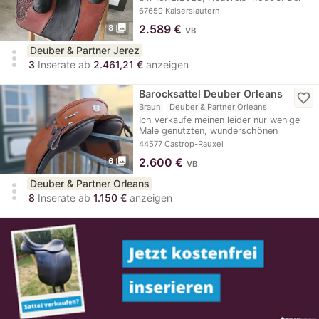
Sattel wurde…
67659 Kaiserslautern
photo_library
2.589
€
8
VB
Deuber & Partner Jerez
more_vert
3
Inserate ab
2.461,21 €
anzeigen
Barocksattel Deuber Orleans
favorite_border
Braun
Deuber & Partner Orleans
Ich verkaufe meinen leider nur wenige
Male genutzten, wunderschönen
Barocksattel der…
44577 Castrop-Rauxel
photo_library
2.600
€
6
VB
Deuber & Partner Orleans
more_vert
8
Inserate ab
1.150 €
anzeigen