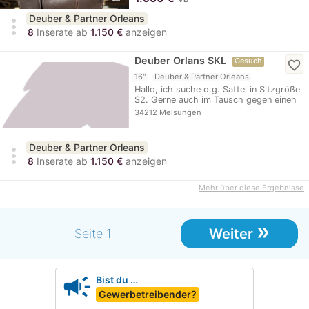
Deuber & Partner Orleans
more_vert
8
Inserate ab
1.150 €
anzeigen
Deuber Orlans SKL
Gesuch
favorite_border
16"
Deuber & Partner Orleans
Hallo, ich suche o.g. Sattel in Sitzgröße
S2. Gerne auch im Tausch gegen einen
Deuber…
34212 Melsungen
Deuber & Partner Orleans
more_vert
8
Inserate ab
1.150 €
anzeigen
Mehr über diese Ergebnisse
»
Weiter
Seite 1
campaign
Bist du …
Gewerbetreibender?