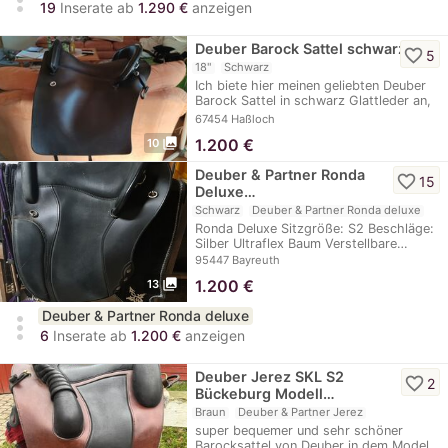
19
Inserate ab
1.290 €
anzeigen
Deuber Barock Sattel schwarz
favorite_border
5
18"
Schwarz
Ich biete hier meinen geliebten Deuber
Barock Sattel in schwarz Glattleder an,
der…
67454 Haßloch
photo_library
1.200
€
10
Deuber & Partner Ronda
favorite_border
15
Deluxe…
Schwarz
Deuber & Partner Ronda deluxe
Ronda Deluxe Sitzgröße: S2 Beschläge:
Silber Ultraflex Baum Verstellbare…
95447 Bayreuth
photo_library
1.200
€
13
Deuber & Partner Ronda deluxe
more_vert
6
Inserate ab
1.200 €
anzeigen
Deuber Jerez SKL S2
favorite_border
2
Bückeburg Modell…
Braun
Deuber & Partner Jerez
super bequemer und sehr schöner
Barocksattel von Deuber in dem Model