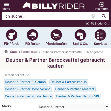
menu
add_circle_outline
Menu
Inserieren
location_on
search
PLZ oder Ort
center_focus_strong
Für Pferde
Für Reiter
Pferde kaufen
Stall & Co.
Services
home
Sattel
Barocksattel
Deuber & Partner Barocksattel, 156 Angebote
Deuber & Partner Barocksattel gebraucht
kaufen
trending_up
Derzeit beliebt
Deuber & Partner El Campo
Deuber & Partner Impuls
Deuber & Partner Ibero Verano
Deuber & Partner Amarant
Deuber & Partner Ronda deluxe
Deuber & Partner Barock SKL
Marke:
Deuber & Partner