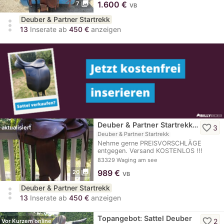
photo_library
1.600
€
7
VB
Deuber & Partner Startrekk
more_vert
13
Inserate ab
450 €
anzeigen
Deuber & Partner Startrekk…
favorite_border
3
aktualisiert
Deuber & Partner Startrekk
Nehme gerne PREISVORSCHLÄGE
entgegen. Versand KOSTENLOS !!!
Verkaufe baumlosen…
83329 Waging am see
photo_library
989
€
20
VB
Deuber & Partner Startrekk
more_vert
13
Inserate ab
450 €
anzeigen
Topangebot: Sattel Deuber
favorite_border
2
Vor Kurzem online