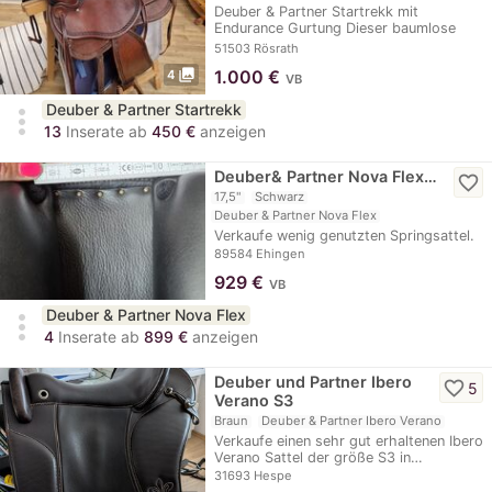
Deuber & Partner Startrekk mit
Endurance Gurtung Dieser baumlose
Startrekk-Sattel ist…
51503 Rösrath
photo_library
1.000
€
4
VB
Deuber & Partner Startrekk
more_vert
13
Inserate ab
450 €
anzeigen
Deuber& Partner Nova Flex…
favorite_border
17,5"
Schwarz
Deuber & Partner Nova Flex
Verkaufe wenig genutzten Springsattel.
89584 Ehingen
929
€
VB
Deuber & Partner Nova Flex
more_vert
4
Inserate ab
899 €
anzeigen
Deuber und Partner Ibero
favorite_border
5
Verano S3
Braun
Deuber & Partner Ibero Verano
Verkaufe einen sehr gut erhaltenen Ibero
Verano Sattel der größe S3 in…
31693 Hespe