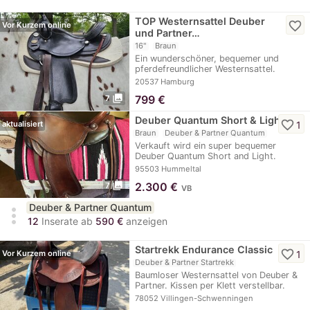
TOP Westernsattel Deuber
favorite_border
Vor Kurzem online
und Partner…
16"
Braun
Ein wunderschöner, bequemer und
pferdefreundlicher Westernsattel.
Gute…
20537 Hamburg
photo_library
799
€
7
Deuber Quantum Short & Light
favorite_border
1
aktualisiert
Braun
Deuber & Partner Quantum
Verkauft wird ein super bequemer
Deuber Quantum Short and Light.
Dieser Sattel…
95503 Hummeltal
photo_library
2.300
€
7
VB
Deuber & Partner Quantum
more_vert
12
Inserate ab
590 €
anzeigen
Startrekk Endurance Classic
favorite_border
1
Vor Kurzem online
Deuber & Partner Startrekk
Baumloser Westernsattel von Deuber &
Partner. Kissen per Klett verstellbar.
Sitzgrösse S1
78052 Villingen-Schwenningen