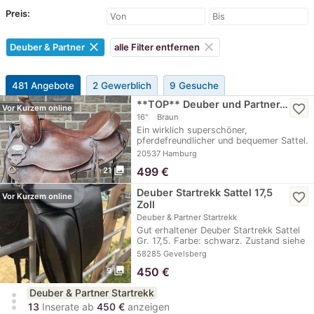
Preis:
clear
clear
Deuber & Partner
alle Filter entfernen
481 Angebote
2 Gewerblich
9 Gesuche
**TOP** Deuber und Partner…
favorite_border
Vor Kurzem online
16"
Braun
Ein wirklich superschöner,
pferdefreundlicher und bequemer Sattel.
Bewährte, von mir…
20537 Hamburg
photo_library
499
€
21
Deuber Startrekk Sattel 17,5
favorite_border
Vor Kurzem online
Zoll
Deuber & Partner Startrekk
Gut erhaltener Deuber Startrekk Sattel
Gr. 17,5. Farbe: schwarz. Zustand siehe
Bilder.…
58285 Gevelsberg
photo_library
450
€
9
Deuber & Partner Startrekk
more_vert
13
Inserate ab
450 €
anzeigen