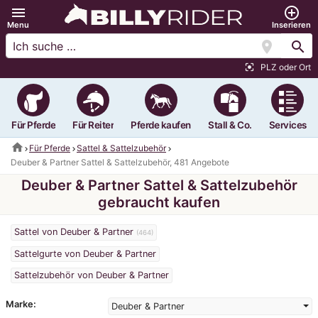
menu
add_circle_outline
Menu
Inserieren
location_on
search
PLZ oder Ort
center_focus_strong
Für Pferde
Für Reiter
Pferde kaufen
Stall & Co.
Services
home
Für Pferde
Sattel & Sattelzubehör
Deuber & Partner Sattel & Sattelzubehör, 481 Angebote
Deuber & Partner Sattel & Sattelzubehör
gebraucht kaufen
Sattel von Deuber & Partner
(464)
Sattelgurte von Deuber & Partner
Sattelzubehör von Deuber & Partner
Marke:
Deuber & Partner