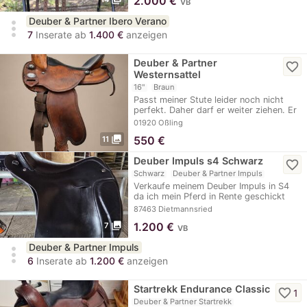
2.000
€
VB
Deuber & Partner Ibero Verano
more_vert
7
Inserate ab
1.400 €
anzeigen
Deuber & Partner
favorite_border
Westernsattel
16"
Braun
Passt meiner Stute leider noch nicht
perfekt. Daher darf er weiter ziehen. Er
ist…
01920 Oßling
photo_library
550
€
11
Deuber Impuls s4 Schwarz
favorite_border
Schwarz
Deuber & Partner Impuls
Verkaufe meinem Deuber Impuls in S4
da ich mein Pferd in Rente geschickt
habe . Der…
87463 Dietmannsried
photo_library
1.200
€
7
VB
Deuber & Partner Impuls
more_vert
6
Inserate ab
1.200 €
anzeigen
Startrekk Endurance Classic
favorite_border
1
Deuber & Partner Startrekk