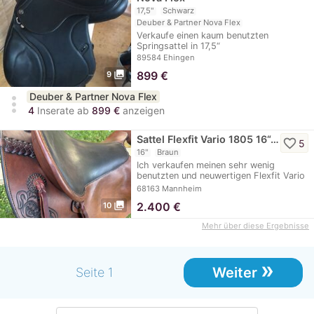
17,5"
Schwarz
Deuber & Partner Nova Flex
Verkaufe einen kaum benutzten
Springsattel in 17,5“
89584 Ehingen
photo_library
899
€
9
Deuber & Partner Nova Flex
more_vert
4
Inserate ab
899 €
anzeigen
Sattel Flexfit Vario 1805 16“…
favorite_border
5
16"
Braun
Ich verkaufen meinen sehr wenig
benutzten und neuwertigen Flexfit Vario
Sattel von…
68163 Mannheim
photo_library
2.400
€
10
Mehr über diese Ergebnisse
»
Weiter
Seite 1