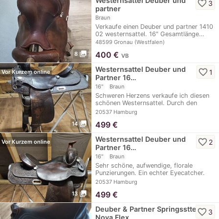
Westernsattel Deuber und
favorite_border
3
partner
Braun
Verkaufe einen Deuber und partner 1410
02 westernsattel. 16" Gesamtlänge…
48599 Gronau (Westfalen)
photo_library
400
€
8
VB
Westernsattel Deuber und
favorite_border
1
Vor Kurzem online
Partner 16…
16"
Braun
Schweren Herzens verkaufe ich diesen
schönen Westernsattel. Durch den
tiefen Sitz…
20537 Hamburg
photo_library
499
€
14
Westernsattel Deuber und
favorite_border
2
Vor Kurzem online
Partner 16…
16"
Braun
Sehr schöne, aufwendige, florale
Punzierungen. Ein echter Eyecatcher.
Auch für höhere…
20537 Hamburg
photo_library
499
€
13
Deuber & Partner Springssttel
favorite_border
3
Nova Flex