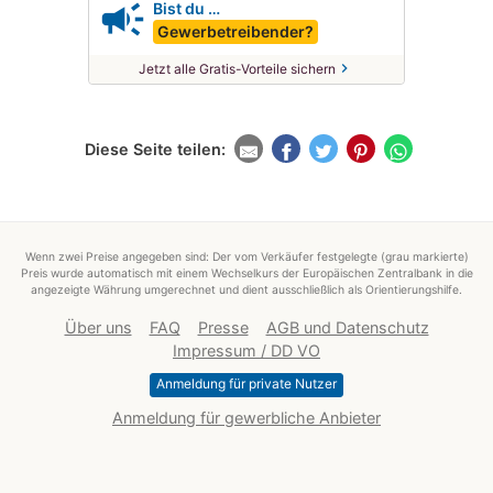
campaign
Bist du …
Gewerbetreibender?
chevron_right
Jetzt alle Gratis-Vorteile sichern
Diese Seite teilen:
Wenn zwei Preise angegeben sind: Der vom Verkäufer festgelegte (grau markierte)
Preis wurde automatisch mit einem Wechselkurs der Europäischen Zentralbank in die
angezeigte Währung umgerechnet und dient ausschließlich als Orientierungshilfe.
Über uns
FAQ
Presse
AGB und Datenschutz
Impressum / DD VO
Anmeldung für private Nutzer
Anmeldung für gewerbliche Anbieter