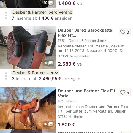
photo_library
1.400
€
10
VB
Deuber & Partner Ibero Verano
more_vert
7
Inserate ab
1.400 €
anzeigen
Deuber Jerez Barocksattel
favorite_border
3
Flex Fit…
17,5"
Deuber & Partner Jerez
Verkaufe diesen Traumsattel, gekauft
am 15.12.2023, Neupreis 4.500€. Der
Sattel wurde…
67659 Kaiserslautern
photo_library
2.589
€
8
VB
Deuber & Partner Jerez
more_vert
3
Inserate ab
2.460,95 €
anzeigen
Deuber und Partner Flex Fit
favorite_border
5
Vario
16"
Braun
Ich biete einen Deuber und Partner Flex
Fit 16er Sattel zum Verkauf an. Dieser
Sattel…
37154 Northeim
photo_library
1.800
€
19