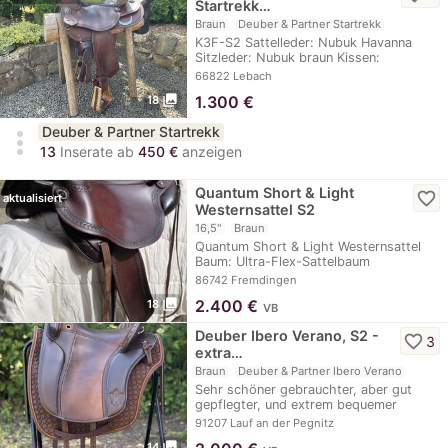
Startrekk…
Braun
Deuber & Partner Startrekk
K3F-S2 Sattelleder: Nubuk Havanna
Sitzleder: Nubuk braun Kissen:
Klettkissen…
66822 Lebach
photo_library
1.300
€
18
Deuber & Partner Startrekk
more_vert
13
Inserate ab
450 €
anzeigen
Quantum Short & Light
favorite_border
aktualisiert
Westernsattel S2
16,5"
Braun
Quantum Short & Light Westernsattel
Baum: Ultra-Flex-Sattelbaum
Kammerweite:…
86742 Fremdingen
photo_library
2.400
€
18
VB
Deuber Ibero Verano, S2 -
favorite_border
3
extra…
Braun
Deuber & Partner Ibero Verano
Sehr schöner gebrauchter, aber gut
gepflegter, und extrem bequemer
barocker Reitsattel…
91207 Lauf an der Pegnitz
photo_library
14