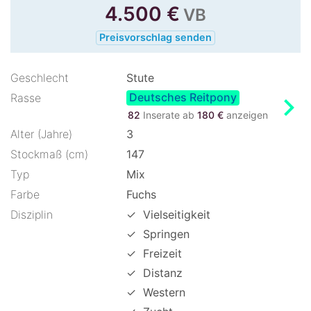
4.500
€
VB
Preisvorschlag senden
Geschlecht
Stute
Deutsches Reitpony
chevron_right
Rasse
82
Inserate ab
180 €
anzeigen
Alter (Jahre)
3
Stockmaß (cm)
147
Typ
Mix
Farbe
Fuchs
Disziplin
✓
Vielseitigkeit
✓
Springen
✓
Freizeit
✓
Distanz
✓
Western