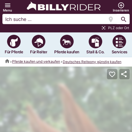
menu
add_circle_outline
Menu
Inserieren
location_on
search
PLZ oder Ort
center_focus_strong
Für Pferde
Für Reiter
Pferde kaufen
Stall & Co.
Services
home
Pferde kaufen und verkaufen
Deutsches Reitpony günstig kaufen
share
favorite_border