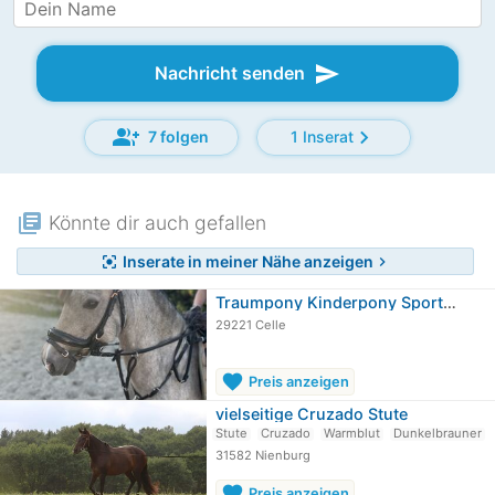
send
Nachricht senden
group_add
chevron_right
7 folgen
1 Inserat
library_books
Könnte dir auch gefallen
Inserate in meiner Nähe anzeigen
center_focus_strong
chevron_right
Traumpony Kinderpony Sportpony…
29221 Celle
favorite
Preis anzeigen
vielseitige Cruzado Stute
Stute
Cruzado
Warmblut
Dunkelbrauner
31582 Nienburg
favorite
Preis anzeigen