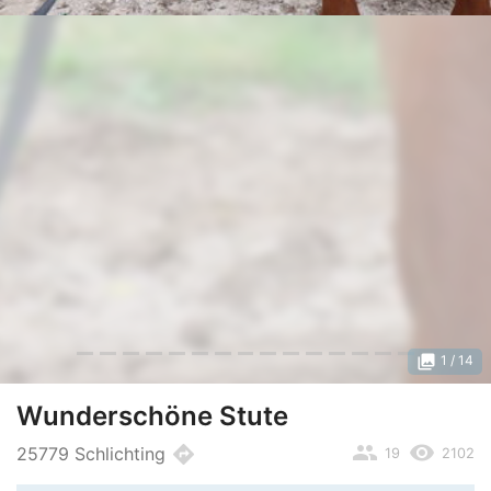
photo_library
1
/ 14
Wunderschöne Stute
people
remove_red_eye
directions
25779 Schlichting
19
2102