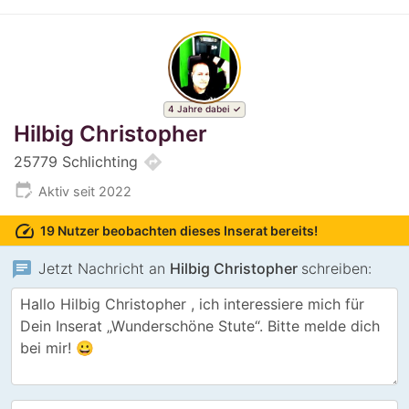
4 Jahre dabei
Hilbig Christopher
directions
25779 Schlichting
edit_calendar
Aktiv seit 2022
speed
19 Nutzer beobachten dieses Inserat bereits!
chat
Jetzt Nachricht an
Hilbig Christopher
schreiben: