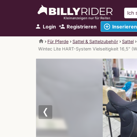
Kleinanzeigen nur für Reiter.
add_circle_outline
person
person_add
Login
Registrieren
Inserieren
home
Für Pferde
Sattel & Sattelzubehör
Sattel
Wintec Lite HART-System Vielseitigkeit 16,5" (
Previous