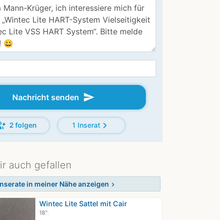
send
Nachricht senden
p_add
chevron_right
2 folgen
1 Inserat
ir auch gefallen
Inserate in meiner Nähe anzeigen
chevron_right
Wintec Lite Sattel mit Cair
18"