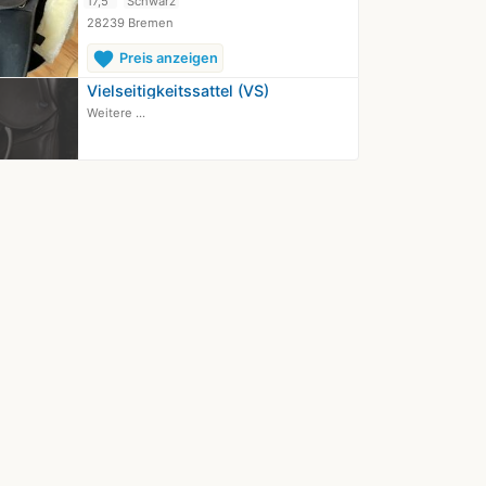
17,5"
Schwarz
28239 Bremen
favorite
Preis anzeigen
Vielseitigkeitssattel (VS)
Weitere ...