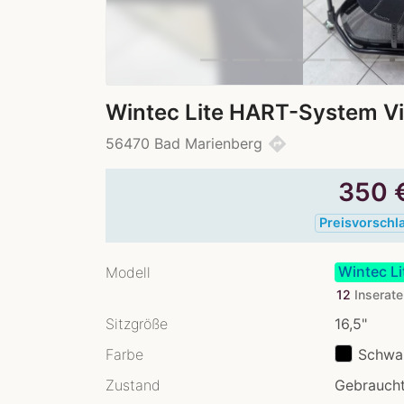
Wintec Lite HART-System Vie
directions
56470 Bad Marienberg
350
Preisvorschl
Wintec Li
Modell
12
Inserat
Sitzgröße
16,5"
Farbe
Schwa
Zustand
Gebraucht