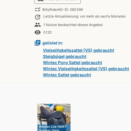
checklist_rtl
BillyRiderAD-ID: 260399
update
Letzte Aktualisierung: vor mehr als sechs Monaten
people
1 Nutzer beobachtet dieses Angebot
remove_red_eye
0120
library_books
gelistet in:
Vielseitigkeitssattel (VS) gebraucht
Steigbügel gebraucht
Wintec Pony Sattel gebraucht
Wintec Vielseitigkeitssattel (VS) gebraucht
Wintec Sattel gebraucht
Wintec Lite HART-
System Viels…