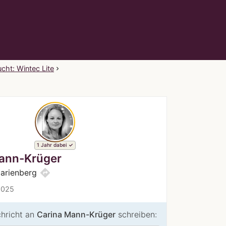
cht: Wintec Lite
1 Jahr dabei
ann-Krüger
directions
arienberg
2025
chricht an
Carina Mann-Krüger
schreiben: