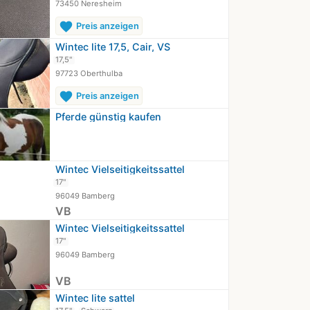
73450 Neresheim
favorite
Preis anzeigen
Wintec lite 17,5, Cair, VS
17,5"
97723 Oberthulba
favorite
Preis anzeigen
Pferde günstig kaufen
Wintec Vielseitigkeitssattel
17"
96049 Bamberg
VB
Wintec Vielseitigkeitssattel
17"
96049 Bamberg
VB
Wintec lite sattel