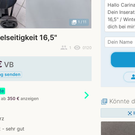
photo_library
1
/ 11
lseitigkeit 16,5"
people
remove_red_eye
1
0120
€
VB
ag senden
grou
te
chevron_right
e ab
350 €
anzeigen
Könnte d
library_books
center_focus_strong
rz
 - sehr gut