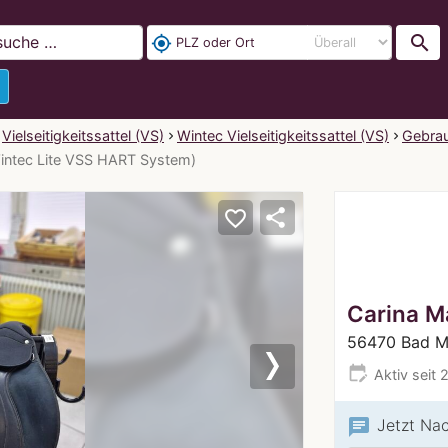
search
my_location
Vielseitigkeitssattel (VS)
Wintec Vielseitigkeitssattel (VS)
Gebrau
Wintec Lite VSS HART System)
share
favorite_border
Carina M
56470 Bad M
edit_calendar
Aktiv seit 
Next
chat
Jetzt Na