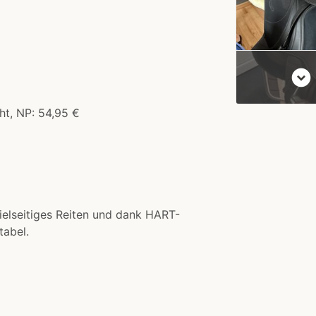
expand_circle_down
ht, NP: 54,95 €
r vielseitiges Reiten und dank HART-
tabel.