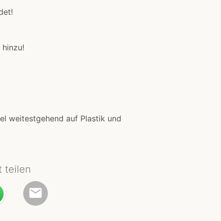
det!
hinzu!
el weitestgehend auf Plastik und
t teilen
email