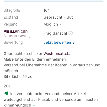
Sitzgröße
16"
Zustand
Gebraucht - Gut
✓
Versand
Möglich
help_outline
Frag danach!
Sattelkaufvertrag
Bewertung:
Jetzt bewerten
chevron_right
Gebrauchter schicker
Westernsattel
..
Maße bitte den Bildern entnehmen..
Versand bei Übernahme der Kosten in voraus zahlung
möglich..
Sitzfläche 16 zoll..
20€
eco
Ich verzichte beim Versand meiner Artikel
weitestgehend auf Plastik und versende am liebsten
klimafreundlich
✓