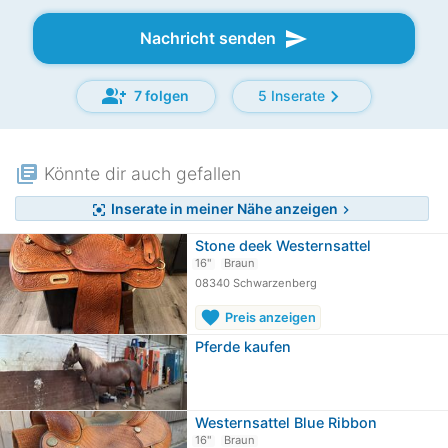
send
Nachricht senden
group_add
chevron_right
7 folgen
5 Inserate
library_books
Könnte dir auch gefallen
Inserate in meiner Nähe anzeigen
center_focus_strong
chevron_right
Stone deek Westernsattel
16"
Braun
08340 Schwarzenberg
favorite
Preis anzeigen
Pferde kaufen
Westernsattel Blue Ribbon
16"
Braun