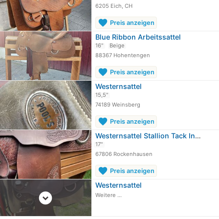
6205 Eich, CH
favorite
Preis anzeigen
Blue Ribbon Arbeitssattel
16"
Beige
88367 Hohentengen
favorite
Preis anzeigen
Westernsattel
15,5"
74189 Weinsberg
favorite
Preis anzeigen
Westernsattel Stallion Tack Inc 17“
17"
67806 Rockenhausen
favorite
Preis anzeigen
Westernsattel
expand_circle_down
Weitere ...