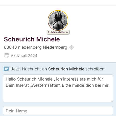
2 Jahre dabei
Scheurich Michele
directions
63843 niedernberg Niedernberg
edit_calendar
Aktiv seit 2024
chat
Jetzt Nachricht an
Scheurich Michele
schreiben: