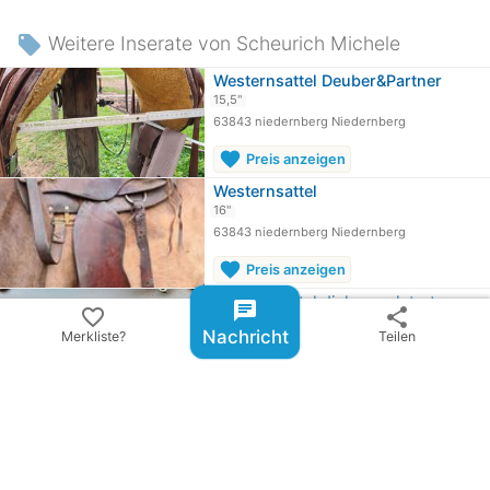
local_offer
Weitere Inserate von Scheurich Michele
Westernsattel Deuber&Partner
15,5"
63843 niedernberg Niedernberg
favorite
Preis anzeigen
Westernsattel
16"
63843 niedernberg Niedernberg
favorite
Preis anzeigen
Westernsattel dick gepolstert
chat
favorite_border
share
16"
Nachricht
Merkliste?
Teilen
63843 niedernberg Niedernberg
favorite
Preis anzeigen
Westernsattel Continental
16"
63843 niedernberg Niedernberg