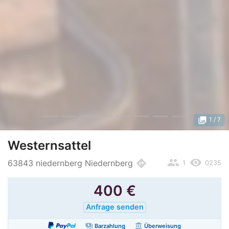
photo_library
1
/ 7
Westernsattel
people
remove_red_eye
directions
63843 niedernberg Niedernberg
1
0235
400
€
Anfrage senden
payments
account_balance
Barzahlung
Überweisung