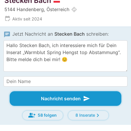
Stecken Bach
directions
5144 Handenberg, Österreich
edit_calendar
Aktiv seit 2024
chat
Jetzt Nachricht an
Stecken Bach
schreiben:
send
Nachricht senden
group_add
chevron_right
58 folgen
8 Inserate