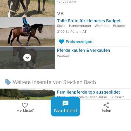
12627 Berlin
VB
Tolle Stute für kleineres Budget!
Stute
Hannoveraner
Warmblut
Brauner
3100 St. Pölten, AT
favorite
Preis anzeigen
Pferde kaufen & verkaufen
expand_circle_down
Weitere ...
local_offer
Weitere Inserate von Stecken Bach
Familienpferde top ausgebildet
Stute
American Quarter Horse
Buckskin
chat
5144 Handenberg, AT
favorite_border
share
Nachricht
Merkliste?
Teilen
favorite
Preis anzeigen
chevron_rig
more_vert
American Quarter Horse
171
Inserate ab
400 €
anzeigen