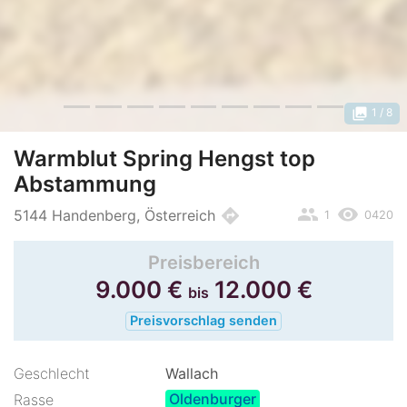
photo_library
1
/ 8
Warmblut Spring Hengst top
Abstammung
people
remove_red_eye
directions
5144 Handenberg, Österreich
1
0420
Preisbereich
9.000
€
12.000
€
bis
Preisvorschlag senden
Geschlecht
Wallach
Oldenburger
Rasse