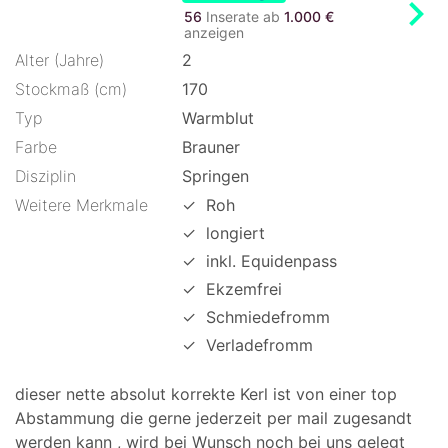
chevron_right
56
Inserate ab
1.000 €
anzeigen
Alter (Jahre)
2
Stockmaß (cm)
170
Typ
Warmblut
Farbe
Brauner
Disziplin
Springen
Weitere Merkmale
✓
Roh
✓
longiert
✓
inkl. Equidenpass
✓
Ekzemfrei
✓
Schmiedefromm
✓
Verladefromm
dieser nette absolut korrekte Kerl ist von einer top
Abstammung die gerne jederzeit per mail zugesandt
werden kann , wird bei Wunsch noch bei uns gelegt