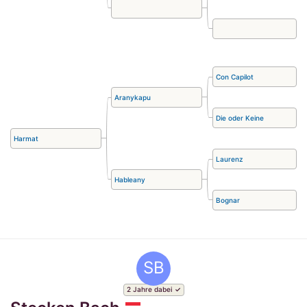
Con Capilot
Aranykapu
Die oder Keine
Harmat
Laurenz
Hableany
Bognar
SB
2 Jahre dabei