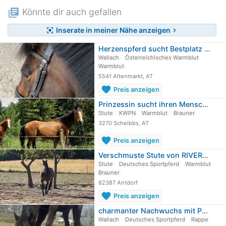
library_books
Könnte dir auch gefallen
Inserate in meiner Nähe anzeigen
center_focus_strong
chevron_right
Herzenspferd sucht Bestplatz fürs Leben
Wallach
Österreichisches Warmblut
Warmblut
5541 Altenmarkt, AT
favorite
Preis anzeigen
Prinzessin sucht ihren Menschen
Stute
KWPN
Warmblut
Brauner
3270 Scheibbs, AT
favorite
Preis anzeigen
Verschmuste Stute von RIVERO II
Stute
Deutsches Sportpferd
Warmblut
Brauner
82387 Antdorf
favorite
Preis anzeigen
charmanter Nachwuchs mit Perspektive…
Wallach
Deutsches Sportpferd
Rappe