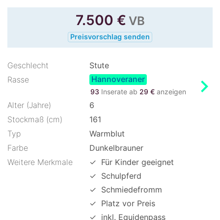
7.500
€
VB
Preisvorschlag senden
Geschlecht
Stute
Hannoveraner
chevron_right
Rasse
93
Inserate ab
29 €
anzeigen
Alter (Jahre)
6
Stockmaß (cm)
161
Typ
Warmblut
Farbe
Dunkelbrauner
Weitere Merkmale
✓
Für Kinder geeignet
✓
Schulpferd
✓
Schmiedefromm
✓
Platz vor Preis
✓
inkl. Equidenpass