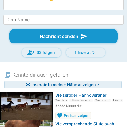
send
Nachricht senden
group_add
chevron_right
32 folgen
1 Inserat
library_books
Könnte dir auch gefallen
Inserate in meiner Nähe anzeigen
center_focus_strong
chevron_right
Vielseitiger Hannoveraner
Wallach
Hannoveraner
Warmblut
Fuchs
52382 Niederzier
favorite
Preis anzeigen
Vielversprechende Stute sucht…