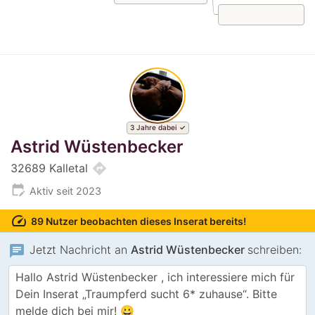
3 Jahre dabei
Astrid Wüstenbecker
directions
32689 Kalletal
edit_calendar
Aktiv seit 2023
speed
89 Nutzer beobachten dieses Inserat bereits!
chat
Jetzt Nachricht an
Astrid Wüstenbecker
schreiben: