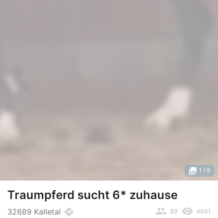
photo_library
1
/ 8
Traumpferd sucht 6* zuhause
people
remove_red_eye
directions
32689 Kalletal
89
4941