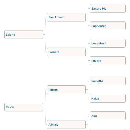
Sandro Hit
San Amour
Puppenfee
Salano
Levantos I
Lornete
Rovere
Rouletto
Robins
Kaiga
Rastie
Ako
Aktrise