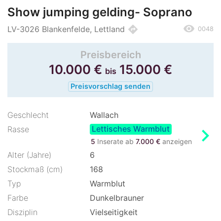
Show jumping gelding- Soprano
remove_red_eye
directions
LV-3026 Blankenfelde, Lettland
0048
Preisbereich
10.000
€
15.000
€
bis
Preisvorschlag senden
Geschlecht
Wallach
Lettisches Warmblut
chevron_right
Rasse
5
Inserate ab
7.000 €
anzeigen
Alter (Jahre)
6
Stockmaß (cm)
168
Typ
Warmblut
Farbe
Dunkelbrauner
Disziplin
Vielseitigkeit