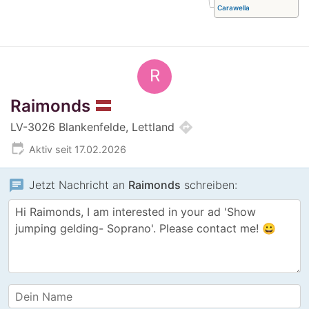
Carawella
R
Raimonds
directions
LV-3026 Blankenfelde, Lettland
edit_calendar
Aktiv seit 17.02.2026
chat
Jetzt Nachricht an
Raimonds
schreiben: