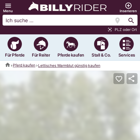
menu
add_circle_outline
Menu
Inserieren
location_on
search
PLZ oder Ort
center_focus_strong
Für Pferde
Für Reiter
Pferde kaufen
Stall & Co.
Services
home
Pferd kaufen
Lettisches Warmblut günstig kaufen
share
favorite_border