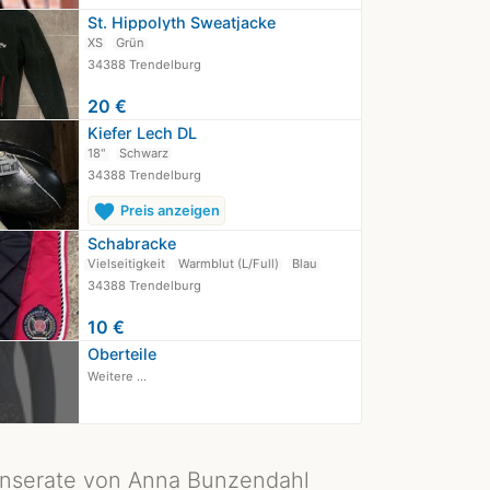
St. Hippolyth Sweatjacke
XS
Grün
34388 Trendelburg
20 €
Kiefer Lech DL
18"
Schwarz
34388 Trendelburg
favorite
Preis anzeigen
Schabracke
Vielseitigkeit
Warmblut (L/Full)
Blau
34388 Trendelburg
10 €
Oberteile
Weitere ...
Inserate von Anna Bunzendahl