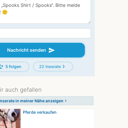
send
Nachricht senden
p_add
chevron_right
5 folgen
22 Inserate
ir auch gefallen
Inserate in meiner Nähe anzeigen
chevron_right
Pferde verkaufen