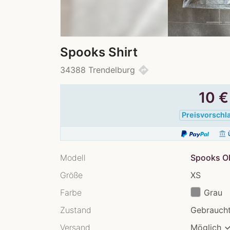
Spooks Shirt
directions
34388 Trendelburg
10
€
Preisvorschl
account_balance
Ü
Modell
Spooks Ob
Größe
XS
Farbe
Grau
Zustand
Gebraucht
Versand
Möglich