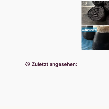
aktualisiert
history
Zuletzt angesehen: