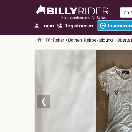
Kleinanzeigen nur für Reiter.
add_circle_outline
person
person_add
Login
Registrieren
Inserieren
home
Für Reiter
Damen-Reitbekleidung
Obertei
Previous