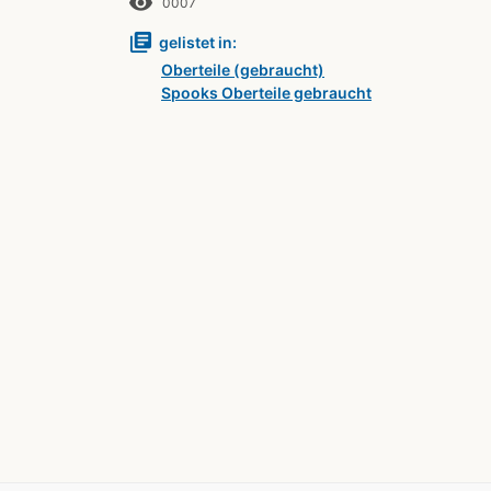
remove_red_eye
0007
library_books
gelistet in:
Oberteile (gebraucht)
Spooks Oberteile gebraucht