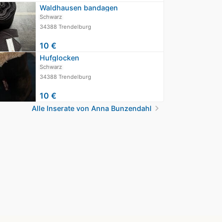
Waldhausen bandagen
Schwarz
34388 Trendelburg
10 €
Hufglocken
Schwarz
34388 Trendelburg
10 €
chevron_right
Alle Inserate von Anna Bunzendahl