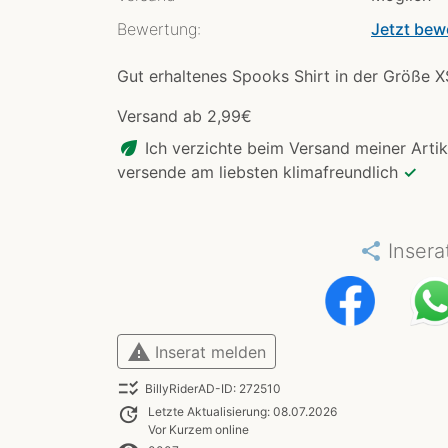
Bewertung:
Jetzt bew
Gut erhaltenes Spooks Shirt in der Größe X
Versand ab 2,99€
eco
Ich verzichte beim Versand meiner Artik
versende am liebsten klimafreundlich
✓
share
Insera
warning
Inserat melden
checklist_rtl
BillyRiderAD-ID: 272510
update
Letzte Aktualisierung: 08.07.2026
Vor Kurzem online