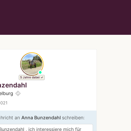
5 Jahre dabei
nzendahl
directions
elburg
2021
chricht an
Anna Bunzendahl
schreiben: