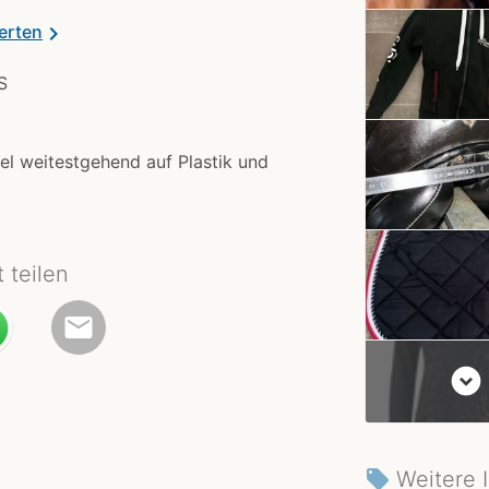
erten
chevron_right
S
el weitestgehend auf Plastik und
t teilen
email
expand_circle_down
Weitere 
local_offer