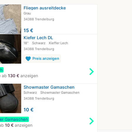
Fliegen ausreitdecke
Grau
34388 Trendelburg
15 €
Kiefer Lech DL
18"
Schwarz
Kieffer Lech
34388 Trendelburg
favorite
Preis anzeigen
chevron_right
ch
e ab
130 €
anzeigen
Showmaster Gamaschen
Schwarz
Showmaster Gamaschen
34388 Trendelburg
10 €
chevron_right
er Gamaschen
 ab
10 €
anzeigen