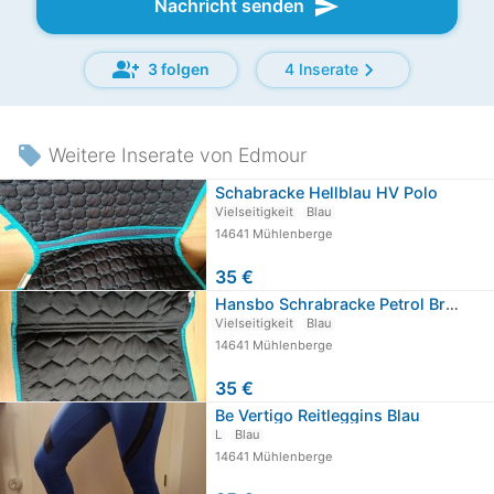
send
Nachricht senden
group_add
chevron_right
3 folgen
4 Inserate
local_offer
Weitere Inserate von Edmour
Schabracke Hellblau HV Polo
Vielseitigkeit
Blau
14641 Mühlenberge
35 €
Hansbo Schrabracke Petrol Bronze VS
Vielseitigkeit
Blau
14641 Mühlenberge
35 €
Be Vertigo Reitleggins Blau
L
Blau
14641 Mühlenberge