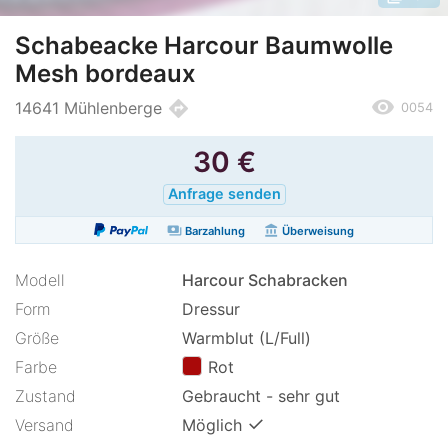
Schabeacke Harcour Baumwolle
Mesh bordeaux
remove_red_eye
directions
14641 Mühlenberge
0054
30
€
Anfrage senden
payments
account_balance
Barzahlung
Überweisung
Modell
Harcour Schabracken
Form
Dressur
Größe
Warmblut (L/Full)
Farbe
Rot
Zustand
Gebraucht - sehr gut
✓
Versand
Möglich