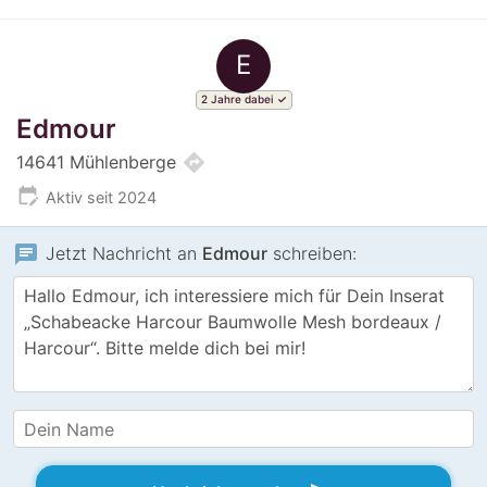
E
2 Jahre dabei
Edmour
directions
14641 Mühlenberge
edit_calendar
Aktiv seit 2024
chat
Jetzt Nachricht an
Edmour
schreiben: