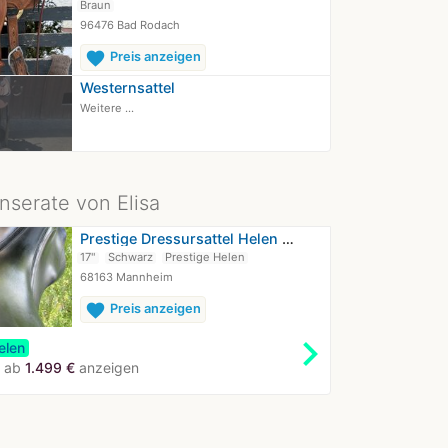
Braun
96476 Bad Rodach
favorite
Preis anzeigen
Westernsattel
Weitere ...
nserate von Elisa
Prestige Dressursattel Helen 17“ KW33
17"
Schwarz
Prestige Helen
68163 Mannheim
favorite
Preis anzeigen
chevron_right
elen
e ab
1.499 €
anzeigen