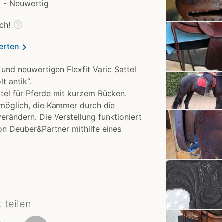
 - Neuwertig
help_outline
ch!
erten
chevron_right
und neuwertigen Flexfit Vario Sattel
t antik“.
attel für Pferde mit kurzem Rücken.
s möglich, die Kammer durch die
verändern. Die Verstellung funktioniert
von Deuber&Partner mithilfe eines
t teilen