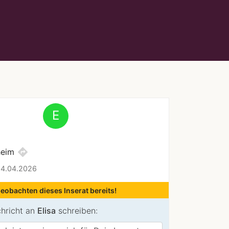
E
directions
heim
 24.04.2026
beobachten dieses Inserat bereits!
chricht an
Elisa
schreiben: