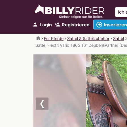
Kleinanzeigen nur für Reiter.
add_circle_outline
person
person_add
Login
Registrieren
Inserieren
home
Für Pferde
Sattel & Sattelzubehör
Sattel
Sattel Flexfit Vario 1805 16“ Deuber&Partner (Deu
Previous