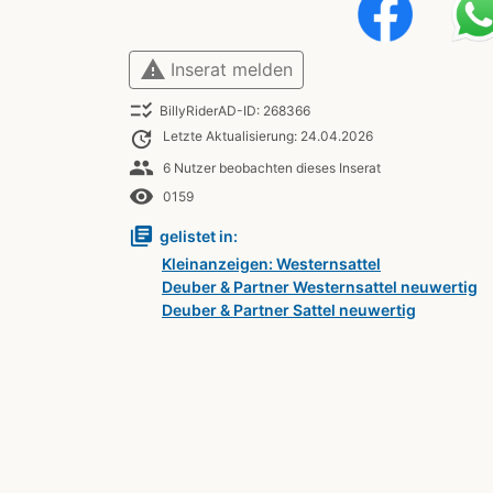
warning
Inserat melden
checklist_rtl
BillyRiderAD-ID: 268366
update
Letzte Aktualisierung: 24.04.2026
people
6 Nutzer beobachten dieses Inserat
remove_red_eye
0159
library_books
gelistet in:
Kleinanzeigen: Westernsattel
Deuber & Partner Westernsattel neuwertig
Deuber & Partner Sattel neuwertig