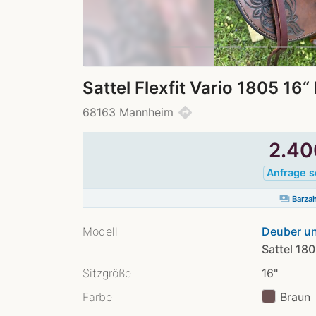
Sattel Flexfit Vario 1805 16
directions
68163 Mannheim
2.4
Anfrage 
payments
Barza
Modell
Deuber un
Sattel 18
Sitzgröße
16"
Farbe
Braun