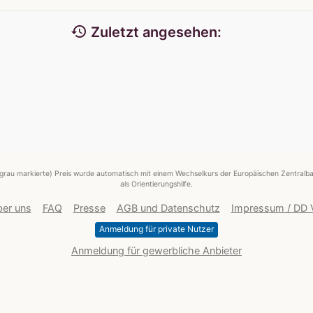
history
Zuletzt angesehen:
grau markierte) Preis wurde automatisch mit einem Wechselkurs der Europäischen Zentralba
als Orientierungshilfe.
er uns
FAQ
Presse
AGB und Datenschutz
Impressum / DD
Anmeldung für private Nutzer
Anmeldung für gewerbliche Anbieter