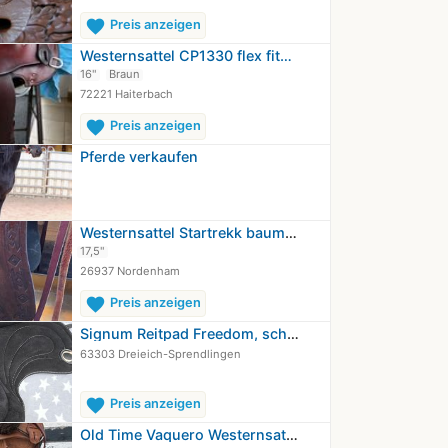
favorite
Preis anzeigen
Westernsattel CP1330 flex fit…
16"
Braun
72221 Haiterbach
favorite
Preis anzeigen
Pferde verkaufen
Westernsattel Startrekk baumloser…
17,5"
26937 Nordenham
favorite
Preis anzeigen
Signum Reitpad Freedom, schwarz, neu
63303 Dreieich-Sprendlingen
favorite
Preis anzeigen
Old Time Vaquero Westernsattel