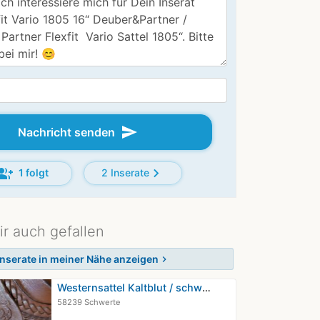
send
Nachricht senden
oup_add
chevron_right
1 folgt
2 Inserate
ir auch gefallen
Inserate in meiner Nähe anzeigen
chevron_right
Westernsattel Kaltblut / schweres WB
58239 Schwerte