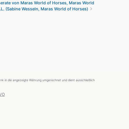
nserate von Maras World of Horses, Maras World
chevron_right
.L. (Sabine Wesseln, Maras World of Horses)
nk in die angezeigte Währung umgerechnet und dient ausschließlich
 VO