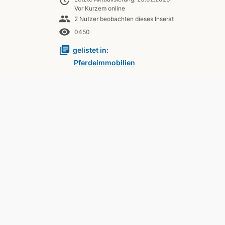
update
Vor Kurzem online
people
2 Nutzer beobachten dieses Inserat
remove_red_eye
0450
library_books
gelistet in:
Pferdeimmobilien