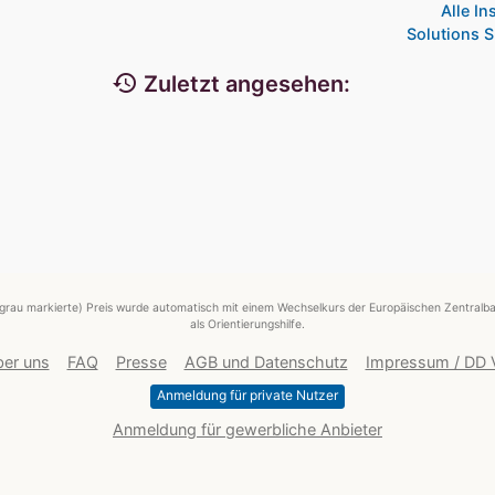
Alle I
Solutions S
history
Zuletzt angesehen:
grau markierte) Preis wurde automatisch mit einem Wechselkurs der Europäischen Zentralba
als Orientierungshilfe.
er uns
FAQ
Presse
AGB und Datenschutz
Impressum / DD
Anmeldung für private Nutzer
Anmeldung für gewerbliche Anbieter