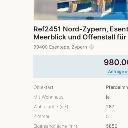
Ref2451 Nord-Zypern, Esentep
Meerblick und Offenstall fü
directions
99400 Esentepe, Zypern
980.
Anfrage 
Objektart
Pferdeimm
Mit Wohnhaus
ja
Wohnfläche (m²)
287
Zimmer
5
Eigenlandfläche (m²)
5850