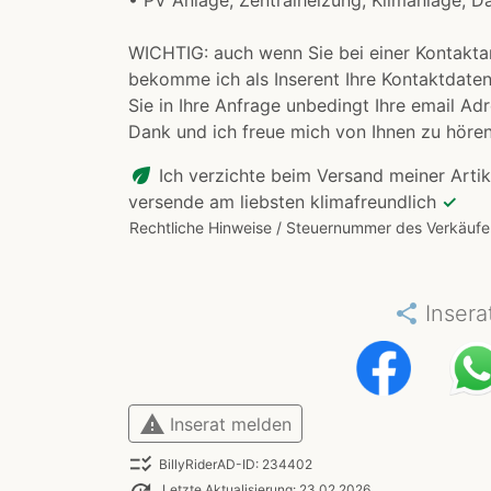
• PV Anlage, Zentralheizung, Klimanlage, Da
WICHTIG: auch wenn Sie bei einer Kontakta
bekomme ich als Inserent Ihre Kontaktdaten
Sie in Ihre Anfrage unbedingt Ihre email Ad
Dank und ich freue mich von Ihnen zu höre
eco
Ich verzichte beim Versand meiner Artik
versende am liebsten klimafreundlich
✓
Rechtliche Hinweise / Steuernummer des Verkäufe
share
Insera
warning
Inserat melden
checklist_rtl
BillyRiderAD-ID: 234402
Letzte Aktualisierung: 23.02.2026