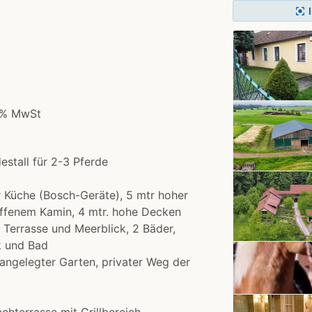
center_focus_strong
1% MwSt
estall für 2-3 Pferde
 Küche (Bosch-Geräte), 5 mtr hoher
ffenem Kamin, 4 mtr. hohe Decken
 Terrasse und Meerblick, 2 Bäder,
k und Bad
n angelegter Garten, privater Weg der