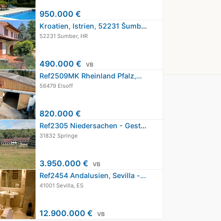
950.000 €
Kroatien, Istrien, 52231 Šumber -…
52231 Sumber, HR
490.000 €
VB
Ref2509MK Rheinland Pfalz,…
56479 Elsoff
820.000 €
Ref2305 Niedersachen - Gestüt mit…
31832 Springe
3.950.000 €
VB
Ref2454 Andalusien, Sevilla -…
41001 Sevilla, ES
12.900.000 €
VB