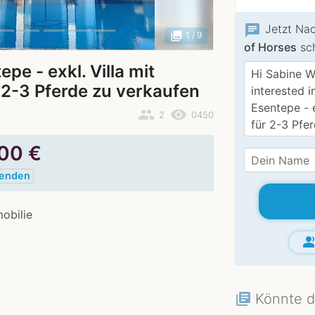
chat
Jetzt Na
photo_library
1
/ 9
of Horses
sch
e - exkl. Villa mit
r 2-3 Pferde zu verkaufen
people
remove_red_eye
2
0450
000
€
senden
obilie
group_
Könnte d
library_books