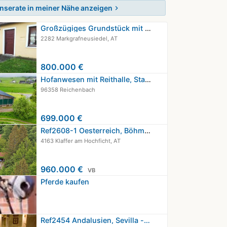
Inserate in meiner Nähe anzeigen
chevron_right
Großzügiges Grundstück mit Pferdehof…
2282 Markgrafneusiedel, AT
800.000 €
Hofanwesen mit Reithalle, Stallungen…
96358 Reichenbach
699.000 €
Ref2608-1 Oesterreich, Böhmerwald,…
4163 Klaffer am Hochficht, AT
960.000 €
VB
Pferde kaufen
Ref2454 Andalusien, Sevilla -…