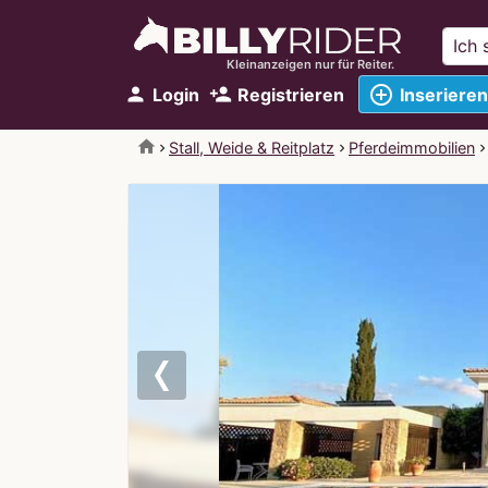
Kleinanzeigen nur für Reiter.
add_circle_outline
person
person_add
Login
Registrieren
Inserieren
home
Stall, Weide & Reitplatz
Pferdeimmobilien
Previous