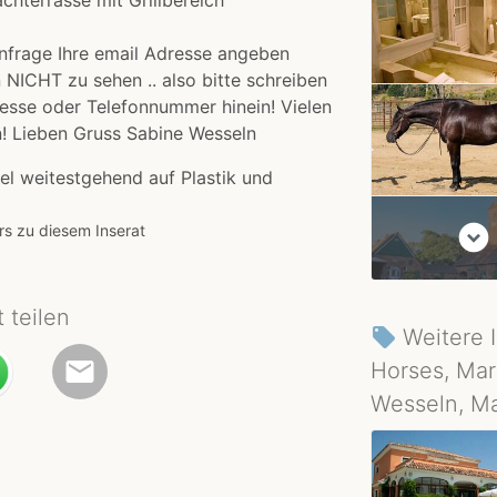
chterrasse mit Grillbereich
nfrage Ihre email Adresse angeben
 NICHT zu sehen .. also bitte schreiben
resse oder Telefonnummer hinein! Vielen
n! Lieben Gruss Sabine Wesseln
el weitestgehend auf Plastik und
expand_circle_down
rs zu diesem Inserat
t teilen
Weitere 
local_offer
email
Horses, Mar
Wesseln, Ma