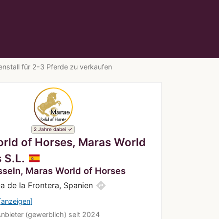
nstall für 2-3 Pferde zu verkaufen
2 Jahre dabei
rld of Horses, Maras World
 S.L.
seln, Maras World of Horses
directions
na de la Frontera, Spanien
anzeigen
Anbieter (gewerblich) seit 2024