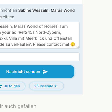
chricht an
Sabine Wesseln, Maras World
reiben:
send
Nachricht senden
add
chevron_right
36 folgen
25 Inserate
ir auch gefallen