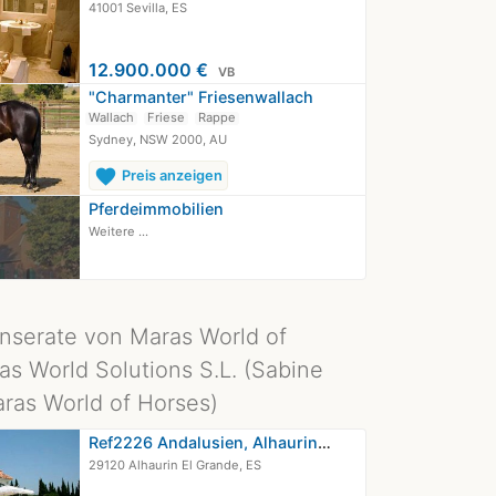
41001 Sevilla, ES
12.900.000 €
VB
"Charmanter" Friesenwallach
Wallach
Friese
Rappe
Sydney, NSW 2000, AU
favorite
Preis anzeigen
Pferdeimmobilien
Weitere ...
Inserate von Maras World of
as World Solutions S.L. (Sabine
ras World of Horses)
Ref2226 Andalusien, Alhaurin El…
29120 Alhaurin El Grande, ES