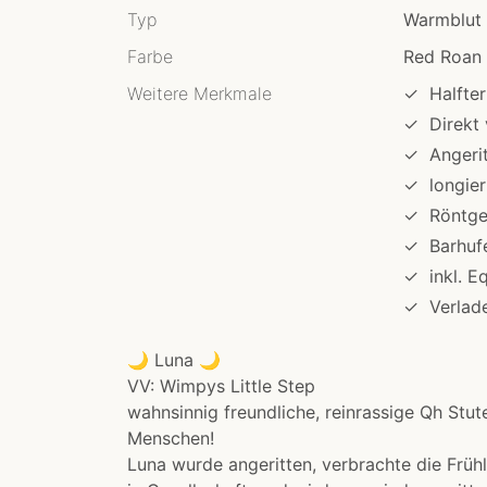
Typ
Warmblut
Farbe
Red Roan 
Weitere Merkmale
✓
Halfter
✓
Direkt
✓
Angeri
✓
longier
✓
Röntgen
✓
Barhuf
✓
inkl. E
✓
Verlad
🌙 Luna 🌙
VV: Wimpys Little Step
wahnsinnig freundliche, reinrassige Qh Stut
Menschen!
Luna wurde angeritten, verbrachte die Frü