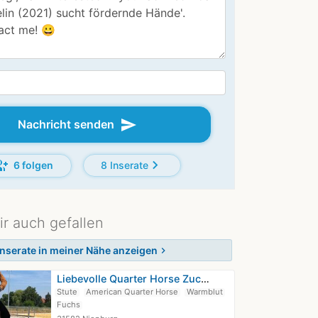
send
Nachricht senden
p_add
chevron_right
6 folgen
8 Inserate
ir auch gefallen
Inserate in meiner Nähe anzeigen
chevron_right
Liebevolle Quarter Horse Zuchtstute…
Stute
American Quarter Horse
Warmblut
Fuchs