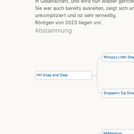
in Gesellschaft, und wird nun wieder geritt
Sie war auch bereits ausreiten, zeigt sich 
unkompliziert und ist sehr lernwillig.
Röntgen von 2023 liegen vor.
Abstammung
Wimpys Little Ste
HH Snap and Step
Snappers Zip Sh
Mifillenium