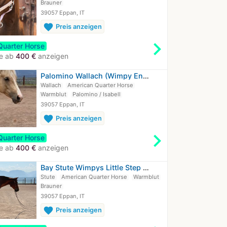
Brauner
39057 Eppan, IT
favorite
Preis anzeigen
chevron_right
Quarter Horse
te ab
400 €
anzeigen
Palomino Wallach (Wimpy Enkel) aus…
Wallach
American Quarter Horse
Warmblut
Palomino / Isabell
39057 Eppan, IT
favorite
Preis anzeigen
chevron_right
Quarter Horse
te ab
400 €
anzeigen
Bay Stute Wimpys Little Step x…
Stute
American Quarter Horse
Warmblut
Brauner
39057 Eppan, IT
favorite
Preis anzeigen