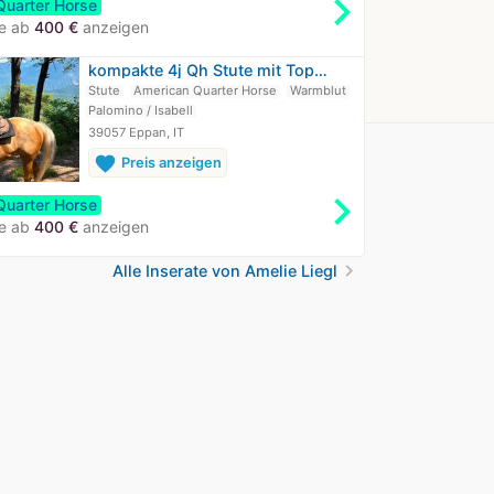
chevron_right
Quarter Horse
te ab
400 €
anzeigen
kompakte 4j Qh Stute mit Top…
Stute
American Quarter Horse
Warmblut
Palomino / Isabell
39057 Eppan, IT
favorite
Preis anzeigen
chevron_right
Quarter Horse
te ab
400 €
anzeigen
chevron_right
Alle Inserate von Amelie Liegl