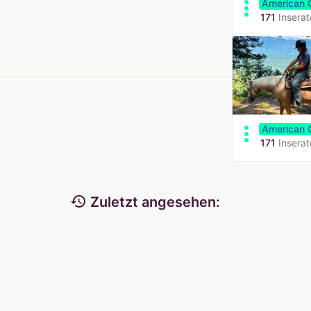
more_vert
American 
171
Insera
more_vert
American 
171
Insera
history
Zuletzt angesehen: