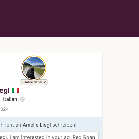
2 Jahre dabei
egl
directions
 Italien
2024
chricht an
Amelie Liegl
schreiben: