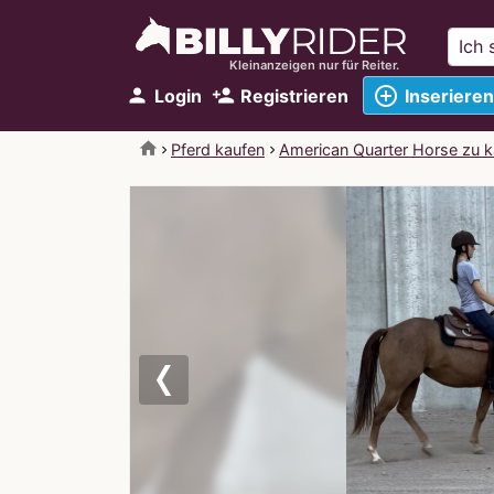
Kleinanzeigen nur für Reiter.
add_circle_outline
person
person_add
Login
Registrieren
Inserieren
home
Pferd kaufen
American Quarter Horse zu k
Previous