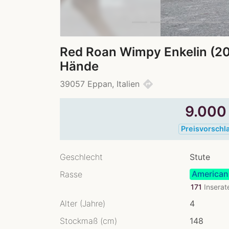
Red Roan Wimpy Enkelin (20
Hände
directions
39057 Eppan, Italien
9.00
Preisvorschl
Geschlecht
Stute
American
Rasse
171
Inserat
Alter (Jahre)
4
Stockmaß (cm)
148