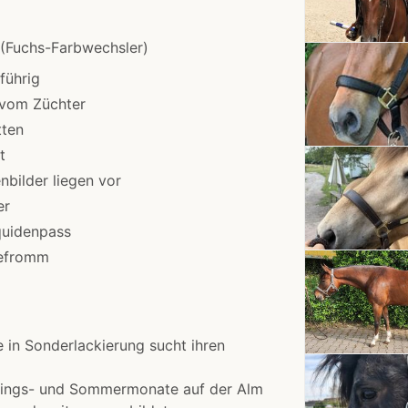
(Fuchs-Farbwechsler)
führig
 vom Züchter
tten
t
bilder liegen vor
er
quidenpass
efromm
e in Sonderlackierung sucht ihren
hlings- und Sommermonate auf der Alm