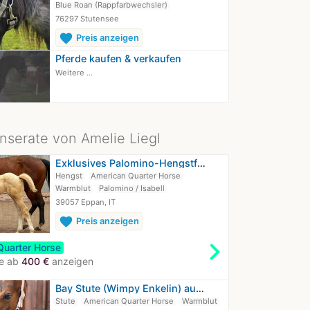
Blue Roan (Rappfarbwechsler)
76297 Stutensee
favorite
Preis anzeigen
Pferde kaufen & verkaufen
Weitere ...
Inserate von Amelie Liegl
Exklusives Palomino-Hengstfohlen mit…
Hengst
American Quarter Horse
Warmblut
Palomino / Isabell
39057 Eppan, IT
favorite
Preis anzeigen
chevron_right
Quarter Horse
te ab
400 €
anzeigen
Bay Stute (Wimpy Enkelin) aus 2023 -…
Stute
American Quarter Horse
Warmblut