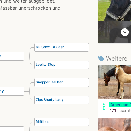
en und weiter ausgebildet.
unfassbar unerschrocken und
expand_circle_down
Nu Chex To Cash
p
Weitere 
local_offer
Leolita Step
Snapper Cal Bar
ady
Zips Shady Lady
more_vert
American 
171
Insera
Mifillena