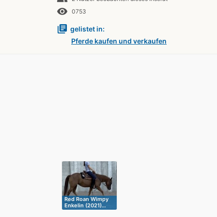
remove_red_eye
0753
library_books
gelistet in:
Pferde kaufen und verkaufen
Red Roan Wimpy
Enkelin (2021)…