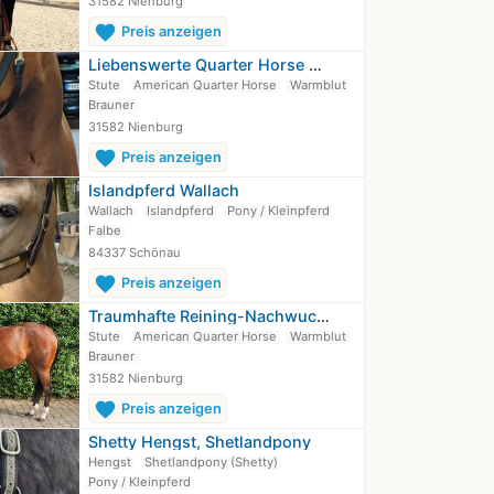
31582 Nienburg
favorite
Preis anzeigen
Liebenswerte Quarter Horse Stute für…
Stute
American Quarter Horse
Warmblut
Brauner
31582 Nienburg
favorite
Preis anzeigen
Islandpferd Wallach
Wallach
Islandpferd
Pony / Kleinpferd
Falbe
84337 Schönau
favorite
Preis anzeigen
Traumhafte Reining-Nachwuchsstute…
Stute
American Quarter Horse
Warmblut
Brauner
31582 Nienburg
favorite
Preis anzeigen
Shetty Hengst, Shetlandpony
Hengst
Shetlandpony (Shetty)
Pony / Kleinpferd