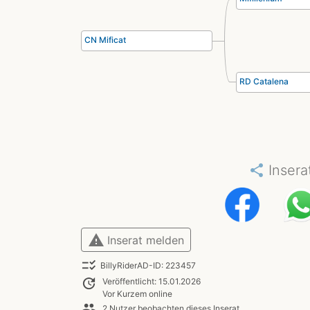
CN Mificat
RD Catalena
share
Insera
warning
Inserat melden
checklist_rtl
BillyRiderAD-ID: 223457
update
Veröffentlicht: 15.01.2026
Vor Kurzem online
people
2 Nutzer beobachten dieses Inserat