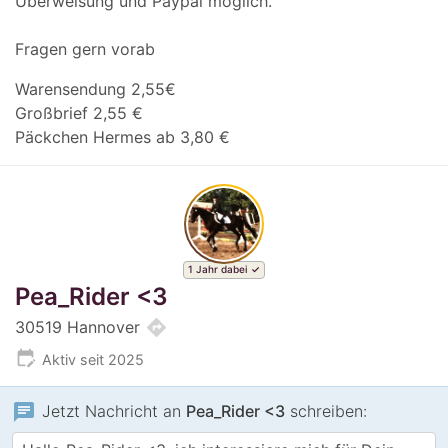
Überweisung und Paypal möglich.
Fragen gern vorab
Warensendung 2,55€
Großbrief 2,55 €
Päckchen Hermes ab 3,80 €
1 Jahr dabei
Pea_Rider <3
directions
30519 Hannover
edit_calendar
Aktiv seit 2025
chat
Jetzt Nachricht an
Pea_Rider <3
schreiben: