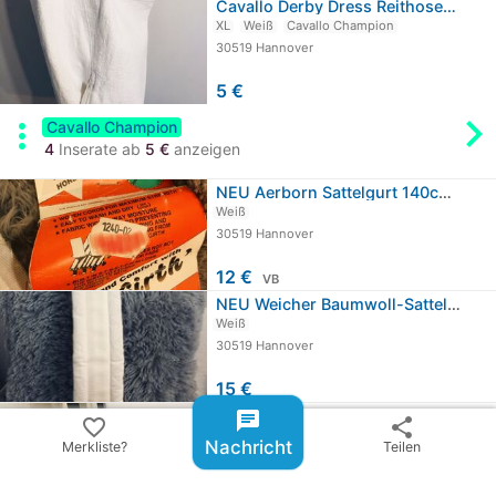
Cavallo Derby Dress Reithose…
XL
Weiß
Cavallo Champion
30519 Hannover
5 €
chevron_rig
more_vert
Cavallo Champion
4
Inserate ab
5 €
anzeigen
NEU Aerborn Sattelgurt 140cm Weiß
Weiß
30519 Hannover
12 €
VB
NEU Weicher Baumwoll-Sattelgurt…
Weiß
30519 Hannover
15 €
Kappzaum mit Gelkissen Gr. Full
chat
favorite_border
share
Schwarz
Nachricht
Merkliste?
Teilen
30519 Hannover