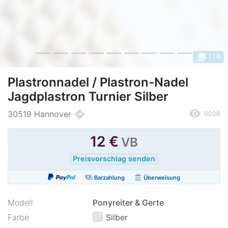
photo_library
1
/ 8
Plastronnadel / Plastron-Nadel
Jagdplastron Turnier Silber
remove_red_eye
directions
30519 Hannover
0026
12
€
VB
Preisvorschlag senden
payments
account_balance
Barzahlung
Überweisung
Modell
Ponyreiter & Gerte
Farbe
Silber