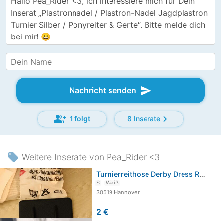
send
Nachricht senden
group_add
chevron_right
1 folgt
8 Inserate
local_offer
Weitere Inserate von Pea_Rider <3
Turnierreithose Derby Dress Reithose…
S
Weiß
30519 Hannover
2 €