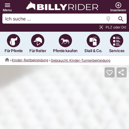
menu
add_circle_outline
Menu
Inserieren
location_on
search
PLZ oder Ort
center_focus_strong
Für Pferde
Für Reiter
Pferde kaufen
Stall & Co.
Services
home
Kinder-Reitbekleidung
Gebraucht: Kinder-Turnierbekleidung
share
favorite_border