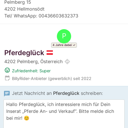
Pelmberg 15
4202 Hellmonsödt
Tel/ WhatsApp: 00436603632373
P
4 Jahre dabei
Pferdeglück
directions
4202 Pelmberg, Österreich
mood
Zufriedenheit: Super
edit_calendar
BillyRider-Anbieter (gewerblich) seit 2022
chat
Jetzt Nachricht an
Pferdeglück
schreiben: