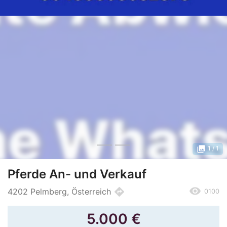
photo_library
1
/ 1
Pferde An- und Verkauf
remove_red_eye
directions
4202 Pelmberg, Österreich
0100
5.000
€