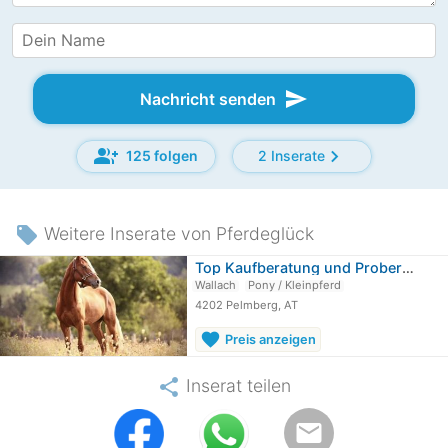
send
Nachricht senden
group_add
chevron_right
125 folgen
2 Inserate
local_offer
Weitere Inserate von Pferdeglück
Top Kaufberatung und Probereiten an…
Wallach
Pony / Kleinpferd
4202 Pelmberg, AT
favorite
Preis anzeigen
share
Inserat teilen
email