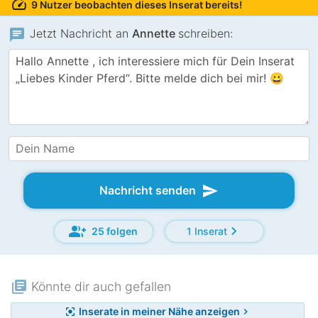
speed
9 Nutzer beobachten dieses Inserat bereits!
chat
Jetzt Nachricht an
Annette
schreiben:
send
Nachricht senden
group_add
chevron_right
25 folgen
1 Inserat
library_books
Könnte dir auch gefallen
Inserate in meiner Nähe anzeigen
center_focus_strong
chevron_right