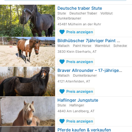
Deutsche traber Stute
Stute
Deutscher Traber
Vollblut
Dunkelbrauner
45481 Mülheim an der Ruhr
favorite
Preis anzeigen
Bildhübscher 7jähriger Paint Horse…
Wallach
Paint Horse
Warmblut
Schecke
3830 Klein Eberharts, AT
favorite
Preis anzeigen
Braver Allrounder – 17-jähriger…
Wallach
Dunkelbrauner
4121 Altenfelden, AT
favorite
Preis anzeigen
Haflinger Jungstute
Stute
Haflinger
4840 Am Landlberg, AT
favorite
Preis anzeigen
Pferde kaufen & verkaufen