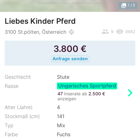
photo_library
1
/ 5
Liebes Kinder Pferd
people
remove_red_eye
directions
3100 St.pölten, Österreich
9
0982
3.800
€
Anfrage senden
Geschlecht
Stute
Ungarisches Sportpferd
Rasse
chevron_right
47
Inserate ab
2.500 €
anzeigen
Alter (Jahre)
4
Stockmaß (cm)
141
Typ
Mix
Farbe
Fuchs