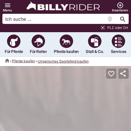
menu
add_circle_outline
Menu
Inserieren
location_on
search
PLZ oder Ort
center_focus_strong
Für Pferde
Für Reiter
Pferde kaufen
Stall & Co.
Services
home
Pferde kaufen
Ungarisches Sportpferd kaufen
share
favorite_border