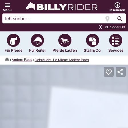
menu
add_circle_outline
Menu
Inserieren
location_on
search
PLZ oder Ort
center_focus_strong
Für Pferde
Für Reiter
Pferde kaufen
Stall & Co.
Services
home
Andere Pads
Gebraucht: Le Mieux Andere Pads
share
favorite_border