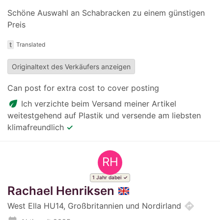
Schöne Auswahl an Schabracken zu einem günstigen
Preis
t
Translated
Originaltext des Verkäufers anzeigen
Can post for extra cost to cover posting
eco
Ich verzichte beim Versand meiner Artikel
weitestgehend auf Plastik und versende am liebsten
klimafreundlich
✓
RH
1 Jahr dabei
Rachael Henriksen
directions
West Ella HU14, Großbritannien und Nordirland