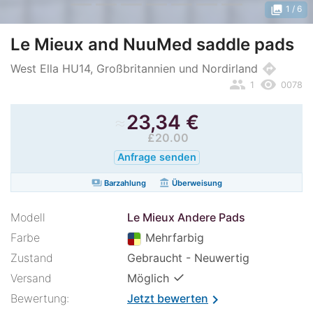
photo_library
1
/ 6
Le Mieux and NuuMed saddle pads
directions
West Ella HU14, Großbritannien und Nordirland
people
remove_red_eye
1
0078
≈
23,34
€
£20.00
Anfrage senden
payments
account_balance
Barzahlung
Überweisung
Modell
Le Mieux Andere Pads
Farbe
Mehrfarbig
Zustand
Gebraucht - Neuwertig
✓
Versand
Möglich
Bewertung:
Jetzt bewerten
chevron_right