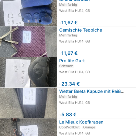
Mehrfarbig
West Ella HU14, GB
≈
11,67 €
Gemischte Teppiche
Mehrfarbig
West Ella HU14, GB
≈
11,67 €
Pro lite Gurt
Schwarz
West Ella HU14, GB
≈
23,34 €
Wetter Beeta Kapuze mit Reißverschluss
Mehrfarbig
West Ella HU14, GB
≈
5,83 €
Le Mieux Kopfkragen
Cob/Vollblut
Orange
West Ella HU14, GB