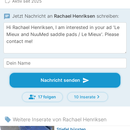
edit_calendar
Aktiv seit 2025
chat
Jetzt Nachricht an
Rachael Henriksen
schreiben:
send
Nachricht senden
group_add
chevron_right
17 folgen
10 Inserate
local_offer
Weitere Inserate von Rachael Henriksen
Stiefel bürsten