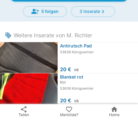
group_add
chevron_right
5 folgen
3 Inserate
local_offer
Weitere Inserate von M. Richter
Antirutsch Pad
53639 Königswinter
20 €
VB
Blanket rot
Rot
53639 Königswinter
20 €
VB
share
favorite_border
home
share
Inserat teilen
Teilen
Merkliste?
Home
email