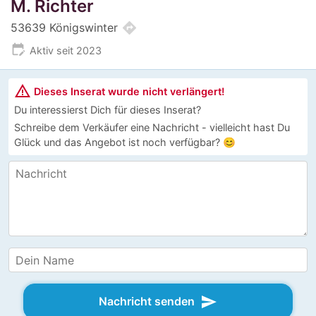
M. Richter
directions
53639 Königswinter
edit_calendar
Aktiv seit 2023
warning_amber
Dieses Inserat wurde nicht verlängert!
Du interessierst Dich für dieses Inserat?
Schreibe dem Verkäufer eine Nachricht - vielleicht hast Du
Glück und das Angebot ist noch verfügbar? 😊
send
Nachricht senden