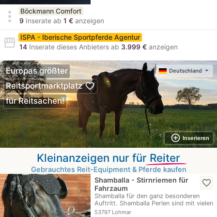
Böckmann Comfort
more_vert
9
Inserate ab
1 €
anzeigen
ISPA - Iberische Sportpferde Agentur
storefront
14
Inserate dieses Anbieters ab
3.999 €
anzeigen
Europas größter
Deutschland
favorite_border
Reitsportmarktplatz
für Reitsachen!
add_circle_outline
Inserieren
Kleinanzeigen nur für
Reiter
Gebrauchtes Reit-Equipment & Pferde kaufen
Shamballa - Stirnriemen für
favorite_border
Fahrzaum
Shamballa für den ganz besonderen
Auftritt. Shamballa Perlen sind mit vielen
kleinen…
53797 Lohmar