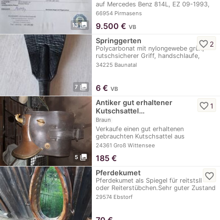
auf Mercedes Benz 814L, EZ 09-1993,
KM Stand…
66954 Pirmasens
photo_library
9.500
€
13
VB
Springgerten
favorite_border
2
Polycarbonat mit nylongewebe grün,
rutschsicherer Griff, handschlaufe,
Gesamtlänge…
34225 Baunatal
photo_library
6
€
7
VB
Antiker gut erhaltener
favorite_border
1
Kutschsattel…
Braun
Verkaufe einen gut erhaltenen
gebrauchten Kutschsattel aus
Kriegszeiten. Genaues Alter…
24361 Groß Wittensee
photo_library
185
€
5
Pferdekumet
favorite_border
Pferdekumet als Spiegel für reitstsll
oder Reiterstübchen.Sehr guter Zustand
.original…
29574 Ebstorf