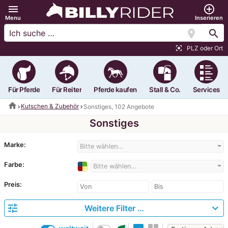
menu
add_circle_outline
Menu
Inserieren
location_on
search
PLZ oder Ort
center_focus_strong
Für Pferde
Für Reiter
Pferde kaufen
Stall & Co.
Services
home
Kutschen & Zubehör
Sonstiges, 102 Angebote
Sonstiges
Marke:
Bitte wählen...
Farbe:
Bitte wählen...
Preis:
tune
expand_more
Weitere Filter …