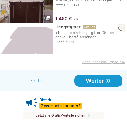
…
72229 Rohrdorf
photo_library
1.450
€
11
VB
Hengstgitter
Gesuch
favorite_border
Ich suche ein Hengstgitter für den
cheval liberté Anhänger.
13585 Berlin
Mehr über diese Ergebnisse
»
Weiter
Seite 1
campaign
Bist du …
Gewerbetreibender?
chevron_right
Jetzt alle Gratis-Vorteile sichern