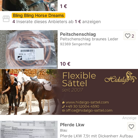
photo_library
1
€
4
Bling Bling Horse Dreams
storefront
4
Inserate dieses Anbieters ab
1 €
anzeigen
Peitschenschlag
favorite_border
2
Peitschenschlag braunes Leder
92369 Sengenthal
10
€
Anzeige
Pferde Lkw
favorite_border
Blau
Pferde LKW 7,5t mit Dickenherr Aufbau