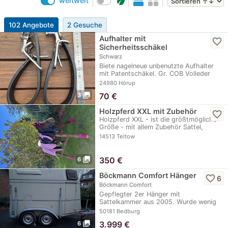
eco
weltweit
102 Angebote
2 Gesuche
Aufhalter mit
favorite_border
Sicherheitsschäkel
Schwarz
Biete nagelneue unbenutzte Aufhalter
mit Patentschäkel. Gr. COB Volleder
Maße auf…
24980 Hörup
photo_library
70
€
3
Holzpferd XXL mit Zubehör
favorite_border
Holzpferd XXL - ist die größtmögliche
Größe - mit allem Zubehör Sattel,
Trense usw.…
14513 Teltow
photo_library
350
€
6
Böckmann Comfort Hänger
favorite_border
6
Böckmann Comfort
Gepflegter 2er Hänger mit
Sattelkammer aus 2005. Wurde wenig
benutzt, wenn nur mit 1…
50181 Bedburg
photo_library
3.999
€
6