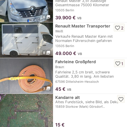
Renault Master 3,5t zulässige
Gesamtmasse 75000 Kilometer
Erstzulassung…
13505 Berlin
photo_library
39.900
€
6
VB
Renault Master Transporter
favorite_border
2
Weiß
Verkaufe Renault Master Kann mit
Normalen Führerschein gefahren
werden. 53000…
13505 Berlin
photo_library
49.000
€
8
VB
Fahrleine Großpferd
favorite_border
1
Braun
Fahrleine 2,5 cm breit, schwere
Qualität. 3,80 m lang. Am liebsten
Tausch gegen 3 oder…
67596 Dittelsheim-Hessloch
photo_library
45
€
3
VB
Kandarre alt
favorite_border
Altes Fundstück, siehe Bild, als Deko
15859 Storkow (Mark) Görsdorf…
15
€