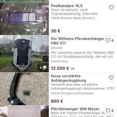
Postkandare 16,5
favorite_border
Noch nie benutzt, noch
Orginalverpackung, siehe Bild
15859 Storkow (Mark) Görsdorf…
photo_library
30
€
3
Ifor Williams Pferdeanhänger
favorite_border
4
HBX 511
Schwarz
Wir verkaufen unseren Ifor Williams HBX
511 mit Sonderausstattung, den wir vor
4…
25492 Heist
photo_library
12.500
€
8
VB
Neue verstärkte
favorite_border
Anhängerkupplung
Verkaufe eine neue verstärkte
Anhängerkupplung! Handynummer: 0157
51577787
70435 Stuttgart Zuffenhausen
800
€
Pferdehaenger WM Meyer
favorite_border
4
Biete hier meinen Pferdehänger Marke
WM Meyer. TÜV Juli 2023 Baujahr 1997,