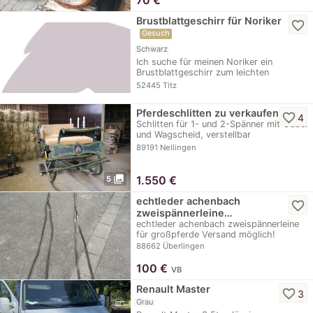
70
€
Brustblattgeschirr für Noriker
favorite_border
Gesuch
Schwarz
Ich suche für meinen Noriker ein
Brustblattgeschirr zum leichten
Schleppen von Reifen…
52445 Titz
Pferdeschlitten zu verkaufen
favorite_border
4
Schlitten für 1- und 2-Spänner mit Gabel
und Wagscheid, verstellbar
vollkommen…
89191 Nellingen
photo_library
1.550
€
5
echtleder achenbach
favorite_border
zweispännerleine…
echtleder achenbach zweispännerleine
für großpferde Versand möglich!
88662 Überlingen
100
€
VB
Renault Master
favorite_border
3
Grau