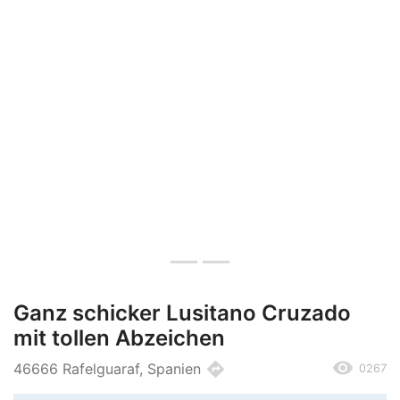
Ganz schicker Lusitano Cruzado
mit tollen Abzeichen
remove_red_eye
directions
46666 Rafelguaraf, Spanien
0267