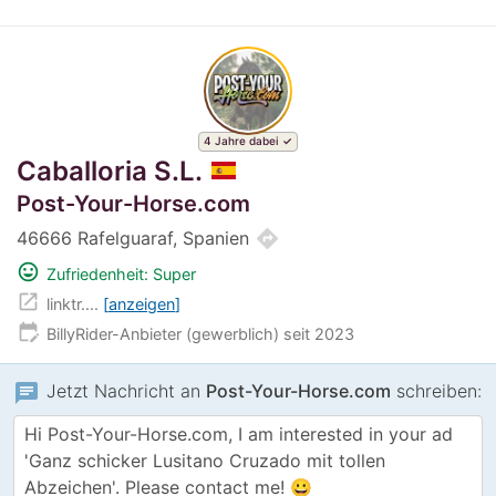
4 Jahre dabei
Caballoria S.L.
Post-Your-Horse.com
directions
46666 Rafelguaraf, Spanien
mood
Zufriedenheit: Super
open_in_new
linktr....
anzeigen
edit_calendar
BillyRider-Anbieter (gewerblich) seit 2023
chat
Jetzt Nachricht an
Post-Your-Horse.com
schreiben: