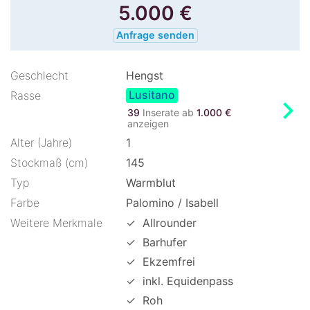
5.000
€
Anfrage senden
Geschlecht
Hengst
Lusitano
Rasse
chevron_right
39
Inserate ab
1.000 €
anzeigen
Alter (Jahre)
1
Stockmaß (cm)
145
Typ
Warmblut
Farbe
Palomino / Isabell
Weitere Merkmale
✓
Allrounder
✓
Barhufer
✓
Ekzemfrei
✓
inkl. Equidenpass
✓
Roh