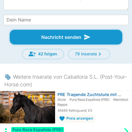
send
Nachricht senden
group_add
chevron_right
42 folgen
79 Inserate
local_offer
Weitere Inserate von Caballoria S.L. (Post-Your-
Horse.com)
PRE Tragende Zuchtstute mit Fohlen…
Stute
Pura Raza Española (PRE)
Warmblut
Rappe
46666 Rafelguaraf, ES
favorite
Preis anzeigen
chevron_rig
more_vert
Pura Raza Española (PRE)