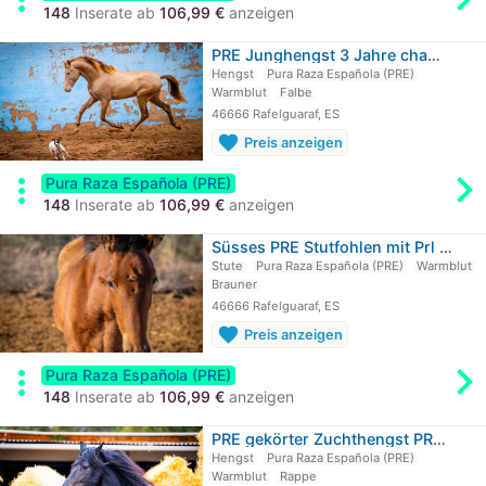
148
Inserate ab
106,99 €
anzeigen
PRE Junghengst 3 Jahre champagne /…
Hengst
Pura Raza Española (PRE)
Warmblut
Falbe
46666 Rafelguaraf, ES
favorite
Preis anzeigen
chevron_rig
more_vert
Pura Raza Española (PRE)
148
Inserate ab
106,99 €
anzeigen
Süsses PRE Stutfohlen mit Prl gen YM…
Stute
Pura Raza Española (PRE)
Warmblut
Brauner
46666 Rafelguaraf, ES
favorite
Preis anzeigen
chevron_rig
more_vert
Pura Raza Española (PRE)
148
Inserate ab
106,99 €
anzeigen
PRE gekörter Zuchthengst PRL / full…
Hengst
Pura Raza Española (PRE)
Warmblut
Rappe