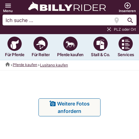
menu
add_circle_outline
Menu
Inserieren
location_on
search
PLZ oder Ort
center_focus_strong
Für Pferde
Für Reiter
Pferde kaufen
Stall & Co.
Services
home
Pferde kaufen
Lusitano kaufen
add_a_photo
Weitere Fotos
anfordern