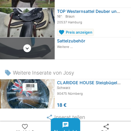
TOP Westernsattel Deuber und Partner…
16"
Braun
20537 Hamburg
favorite
Preis anzeigen
Sattelzubehör
expand_circle_down
Weitere ...
local_offer
Weitere Inserate von Josy
CLARIDGE HOUSE Steigbügelriemen…
Schwarz
90475 Nürnberg
18 €
share
Inserat teilen
chat
favorite_border
share
email