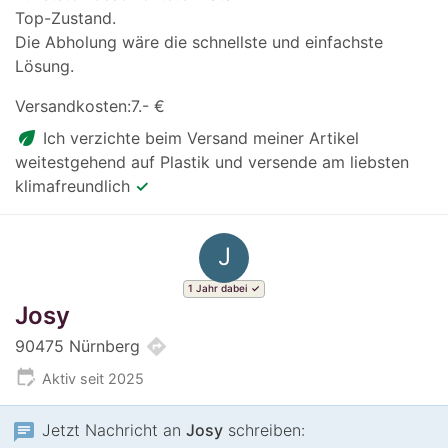
Top-Zustand.
Die Abholung wäre die schnellste und einfachste
Lösung.
Versandkosten:7.- €
eco
Ich verzichte beim Versand meiner Artikel
weitestgehend auf Plastik und versende am liebsten
klimafreundlich
✓
J
1 Jahr dabei
Josy
directions
90475 Nürnberg
edit_calendar
Aktiv seit 2025
chat
Jetzt Nachricht an
Josy
schreiben: