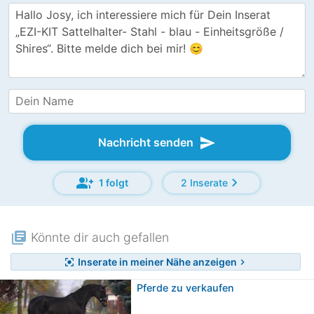
send
Nachricht senden
group_add
chevron_right
1 folgt
2 Inserate
library_books
Könnte dir auch gefallen
Inserate in meiner Nähe anzeigen
center_focus_strong
chevron_right
Pferde zu verkaufen