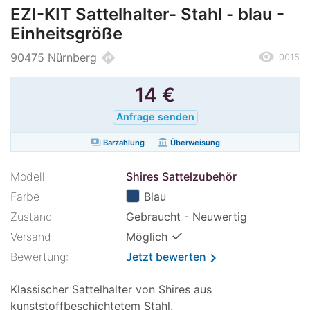
EZI-KIT Sattelhalter- Stahl - blau -
Einheitsgröße
remove_red_eye
directions
90475 Nürnberg
0015
14
€
Anfrage senden
payments
account_balance
Barzahlung
Überweisung
Modell
Shires Sattelzubehör
Farbe
Blau
Zustand
Gebraucht - Neuwertig
✓
Versand
Möglich
Bewertung:
Jetzt bewerten
chevron_right
Klassischer Sattelhalter von Shires aus
kunststoffbeschichtetem Stahl.