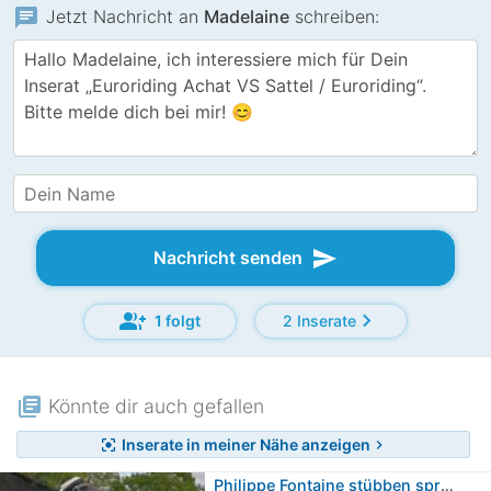
chat
Jetzt Nachricht an
Madelaine
schreiben:
send
Nachricht senden
group_add
chevron_right
1 folgt
2 Inserate
library_books
Könnte dir auch gefallen
Inserate in meiner Nähe anzeigen
center_focus_strong
chevron_right
Philippe Fontaine stübben springsattel