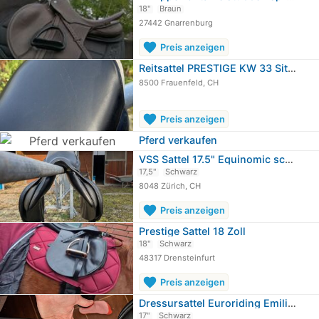
18"
Braun
27442 Gnarrenburg
favorite
Preis anzeigen
Reitsattel PRESTIGE KW 33 Sitzfläche 17
8500 Frauenfeld, CH
favorite
Preis anzeigen
Pferd verkaufen
VSS Sattel 17.5" Equinomic schwarz
17,5"
Schwarz
8048 Zürich, CH
favorite
Preis anzeigen
Prestige Sattel 18 Zoll
18"
Schwarz
48317 Drensteinfurt
favorite
Preis anzeigen
Dressursattel Euroriding Emilio by…
17"
Schwarz