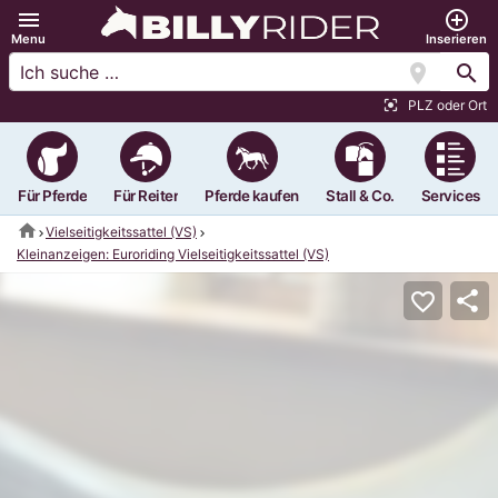
menu
add_circle_outline
Menu
Inserieren
location_on
search
PLZ oder Ort
center_focus_strong
Für Pferde
Für Reiter
Pferde kaufen
Stall & Co.
Services
home
Vielseitigkeitssattel (VS)
Kleinanzeigen: Euroriding Vielseitigkeitssattel (VS)
share
favorite_border