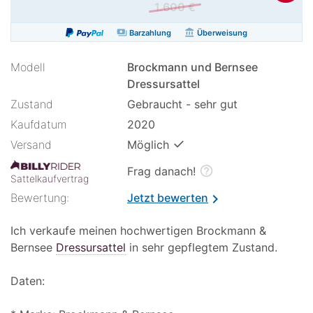
1.600 €
payments
account_balance
Barzahlung
Überweisung
Modell
Brockmann und Bernsee
Dressursattel
Zustand
Gebraucht - sehr gut
Kaufdatum
2020
✓
Versand
Möglich
help_outline
Frag danach!
Sattelkaufvertrag
Bewertung:
Jetzt bewerten
chevron_right
Ich verkaufe meinen hochwertigen Brockmann &
Bernsee
Dressursattel
in sehr gepflegtem Zustand.
Daten: