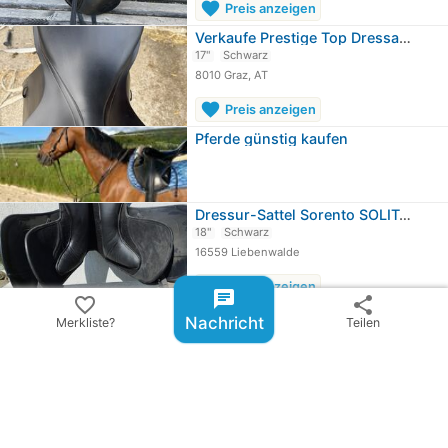
favorite
Preis anzeigen
Verkaufe Prestige Top Dressage SP in…
17"
Schwarz
8010 Graz, AT
favorite
Preis anzeigen
Pferde günstig kaufen
Dressur-Sattel Sorento SOLITÄR…
18"
Schwarz
16559 Liebenwalde
favorite
Preis anzeigen
chat
favorite_border
share
Dressursattel Devoucoux Makila Harmonie
Nachricht
Merkliste?
Teilen
Schwarz
80939 münchen
favorite
Preis anzeigen
Dressursattel
expand_circle_down
Weitere ...