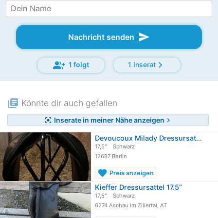
send
Nachricht senden
group_add
chevron_right
1 folgt
1 Inserat
library_books
Könnte dir auch gefallen
Inserate in meiner Nähe anzeigen
center_focus_strong
chevron_right
Devoucoux Milady Dressursattel –…
17,5"
Schwarz
12687 Berlin
favorite
Preis anzeigen
Kieffer Dressursattel 17.5“
17,5"
Schwarz
6274 Aschau im Zillertal, AT