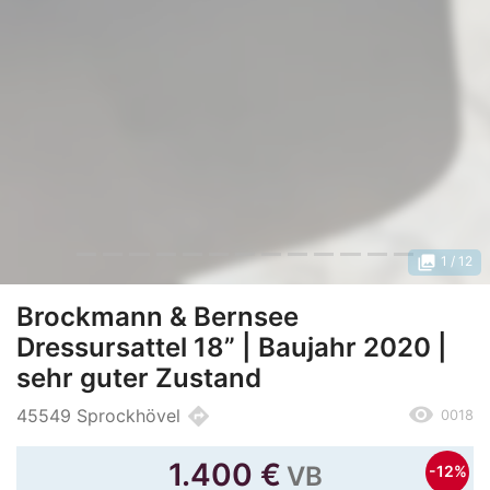
photo_library
1
/ 12
Brockmann & Bernsee
Dressursattel 18” | Baujahr 2020 |
sehr guter Zustand
remove_red_eye
directions
45549 Sprockhövel
0018
1.400
€
VB
-12%