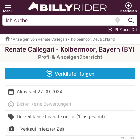
menu
add_circle_outline
Menu
Inserieren
location_on
search
PLZ oder Ort
center_focus_strong
home
Anzeigen von Renate Callegari • Kolbermoor, Deutschland
Renate Callegari - Kolbermoor, Bayern (BY)
Profil & Anzeigenübersicht
alarm_add
Verkäufer folgen
date_range
Aktiv seit 22.09.2024
mood
Bisher keine Bewertungen
local_offer
Derzeit keine Inserate online
(1 insgesamt)
shop_two
1 Verkauf in letzter Zeit
285366