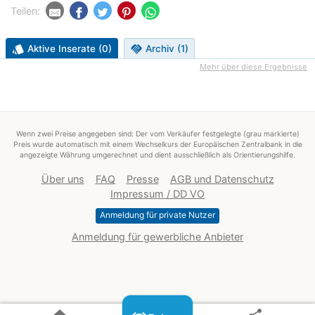
Teilen:
style
Aktive Inserate (0)
handshake
Archiv (1)
Mehr über diese Ergebnisse
Wenn zwei Preise angegeben sind: Der vom Verkäufer festgelegte (grau markierte)
Preis wurde automatisch mit einem Wechselkurs der Europäischen Zentralbank in die
angezeigte Währung umgerechnet und dient ausschließlich als Orientierungshilfe.
Über uns
FAQ
Presse
AGB und Datenschutz
Impressum / DD VO
Anmeldung für private Nutzer
Anmeldung für gewerbliche Anbieter